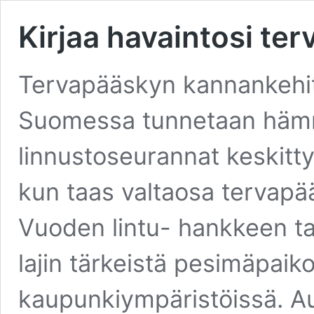
Kirjaa havaintosi ter
Tervapääskyn kannankehit
Suomessa tunnetaan hämmä
linnustoseurannat keskitt
kun taas valtaosa tervapä
Vuoden lintu- hankkeen tav
lajin tärkeistä pesimäpaikoi
kaupunkiympäristöissä. A