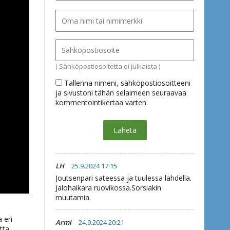
( Sähköpostiosoitetta ei julkaista )
Tallenna nimeni, sähköpostiosoitteeni
ja sivustoni tähän selaimeen seuraavaa
kommentointikertaa varten.
LH
25.9.2024 17:15
Joutsenpari sateessa ja tuulessa lahdella.
Jalohaikara ruovikossa.Sorsiakin
muutamia.
 eri
Armi
24.9.2024 20:21
tta.