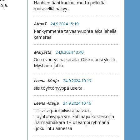
Hanhien ääni kuuluu, mutta pelkkää
oja.
mutavelliä näkyy.
AimoT
24.9.2024 15:19
Parikymmentä taivaanvuohta aika lähellä
kameraa.
Marjatta
24.9.2024 13:40
Outo väritys haikaralla. Olisko,uusi yksilö .
Mystinen juttu.
Leena -Maija
24.9.2024 10:19
siis töyhtöhyyppä useita .
Leena -Maija
24.9.2024 10:16
Tiistaita puolipilvistä päivää .
Töyhtöhyyppä ym. kahlaajia kosteikoilla
.harmaahaikara 1+ useampi ryhmänä
..joku lintu äänessä