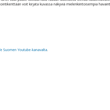
intikenttään voit kirjata kuvassa näkyviä mielenkiintoisempia havaint
ife Suomen Youtube-kanavalta
.