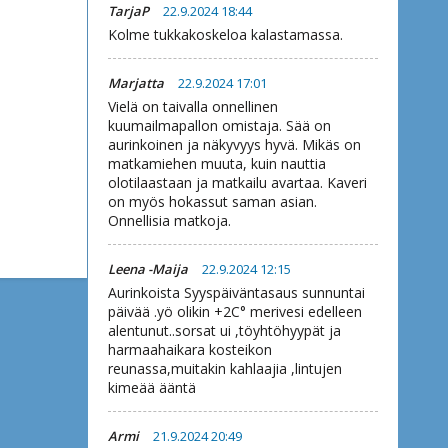
TarjaP
22.9.2024 18:44
Kolme tukkakoskeloa kalastamassa.
Marjatta
22.9.2024 17:01
Vielä on taivalla onnellinen
kuumailmapallon omistaja. Sää on
aurinkoinen ja näkyvyys hyvä. Mikäs on
matkamiehen muuta, kuin nauttia
olotilaastaan ja matkailu avartaa. Kaveri
on myös hokassut saman asian.
Onnellisia matkoja.
Leena -Maija
22.9.2024 12:15
Aurinkoista Syyspäiväntasaus sunnuntai
päivää .yö olikin +2C° merivesi edelleen
alentunut..sorsat ui ,töyhtöhyypät ja
harmaahaikara kosteikon
reunassa,muitakin kahlaajia ,lintujen
kimeää ääntä
Armi
21.9.2024 20:49