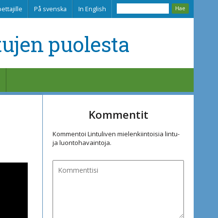
ettajille
På svenska
In English
tujen puolesta
Kommentit
Kommentoi Lintuliven mielenkiintoisia lintu-
ja luontohavaintoja.