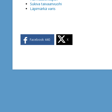
Sukiva taivaanvuohi
Läpimärkä varis
Facebook
440
X