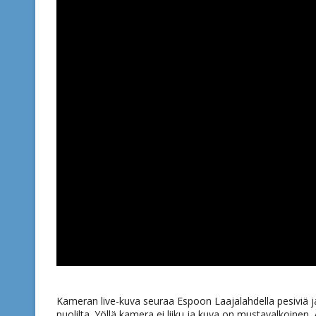
Kameran live-kuva seuraa Espoon Laajalahdella pesiviä ja
puolilta. Yöllä kamera ei liiku ja kuva on mustavalkoinen