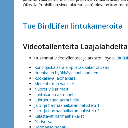
Oikealla (mobiilissa sivun alareunassa) olevaan kommento
Tue BirdLifen lintukameroita
Videotallenteita Laajalahdelta
Uusimmat videotallenteet ja arkiston löydät
BirdL
Kuningaskalastaja ripustaa kalan oksaan
Huuhkajan hyökkäys hanhiparveen
Ruokaileva jalohaikara
Merikotkat ja varikset
Nuoret viiksitimalit
Luhtakanan aamuhetki
Luhtahuittien aamuhetki
Jalo- ja harmaahaikaran nahistelu 1
Jalo- ja harmaahaikaran nahistelu 2
Kalastavat harmaahaikarat
Ristisorsa
Harmaasorsapari