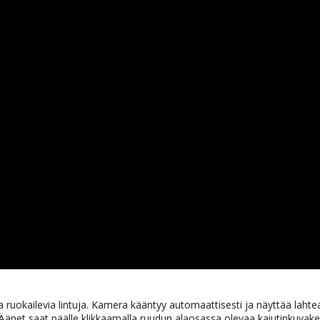
 ruokailevia lintuja. Kamera kääntyy automaattisesti ja näyttää lahtea
. Äänet saat päälle klikkaamalla ruudun alaosassa olevaa kaiutinkuvake