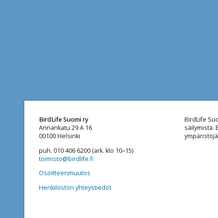
BirdLife Suomi ry
BirdLife Su
Annankatu 29 A 16
säilymistä.
00100 Helsinki
ympäristöjä
puh. 010 406 6200 (ark. klo 10–15)
toimisto@birdlife.fi
Osoitteenmuutos
Henkilöstön yhteystiedot