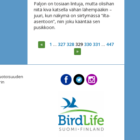
Paljon on tosiaan lintuja, mutta olisihan
niitä kiva katsella vähän lähempääkin –
juuri, kun näkymä on siirtymässä ”ilta-
asentoon”, niin joku kääntää sen
pusikkoon.
«
1
…
327
328
329
330
331
…
447
»
imuotoisuuden
rin