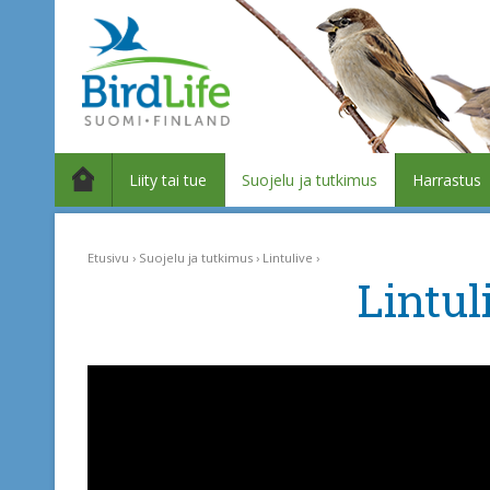
Liity tai tue
Suojelu ja tutkimus
Harrastus
Etusivu
Suojelu ja tutkimus
Lintulive
Lintul