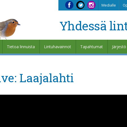
Medialle
Op
Yhdessä lin
Tietoa linnuista
Lintuhavainnot
Tapahtumat
Järjestö
ive: Laajalahti