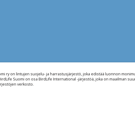
omi ry on lintujen suojelu- ja harrastusjärjestö, joka edistää luonnon mon
 BirdLife Suomi on osa BirdLife International -järjestöä, joka on maailman suu
rjestöjen verkosto.