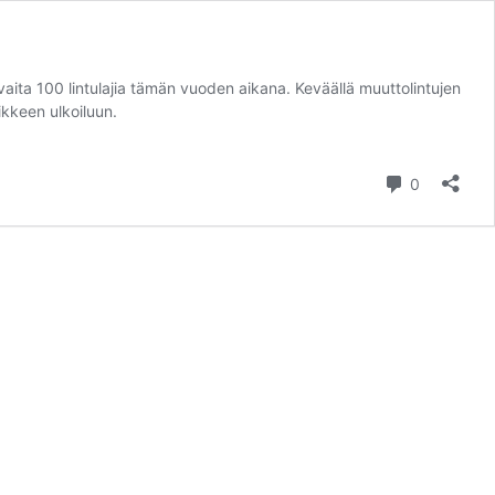
aita 100 lintulajia tämän vuoden aikana. Keväällä muuttolintujen
ikkeen ulkoiluun.
kommentt
0