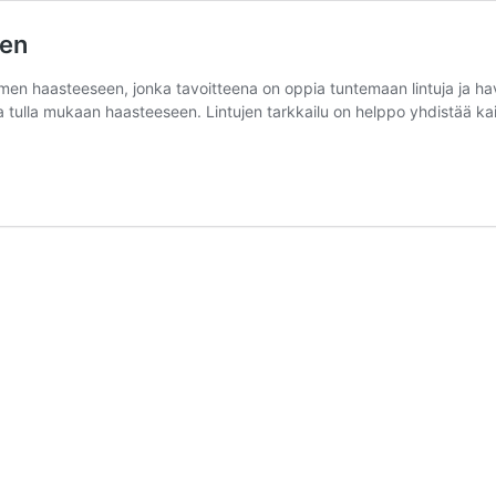
een
men haasteeseen, jonka tavoitteena on oppia tuntemaan lintuja ja hav
ja tulla mukaan haasteeseen. Lintujen tarkkailu on helppo yhdistää ka