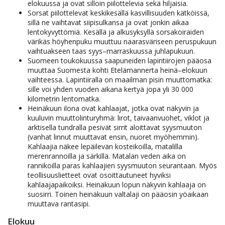
elokuussa ja ovat silloin piilottelevia sekä hiljaisia.
Sorsat piilottelevat keskikesällä kasvillisuuden kätköissä,
sillä ne vaihtavat siipisulkansa ja ovat jonkin aikaa
lentokyvyttömiä. Kesällä ja alkusyksyllä sorsakoiraiden
värikäs höyhenpuku muuttuu naarasväriseen peruspukuun
vaihtuakseen taas syys–marraskuussa juhlapukuun.
Suomeen toukokuussa saapuneiden lapintiirojen pääosa
muuttaa Suomesta kohti Etelämannerta heinä–elokuun
vaihteessa. Lapintiiralla on maailman pisin muuttomatka:
sille voi yhden vuoden aikana kertyä jopa yli 30 000
kilometrin lentomatka.
Heinäkuun ilona ovat kahlaajat, jotka ovat näkyvin ja
kuuluvin muuttolinturyhmä: lirot, taivaanvuohet, viklot ja
arktisella tundralla pesivät sirrit aloittavat syysmuuton
(vanhat linnut muuttavat ensin, nuoret myöhemmin).
Kahlaajia näkee lepäilevän kosteikoilla, matalilla
merenrannoilla ja särkillä. Matalan veden aika on
rannikoilla paras kahlaajien syysmuuton seurantaan. Myös
teollisuuslietteet ovat osoittautuneet hyviksi
kahlaajapaikoiksi. Heinäkuun lopun näkyvin kahlaaja on
suosirri. Toinen heinäkuun valtalaji on pääosin yöaikaan
muuttava rantasipi.
Elokuu