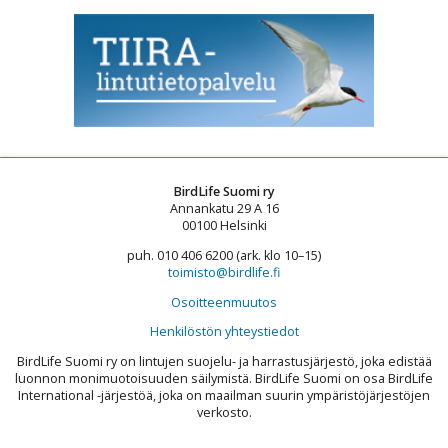
BirdLife Suomi ry
Annankatu 29 A 16
00100 Helsinki
puh. 010 406 6200 (ark. klo 10–15)
toimisto@birdlife.fi
Osoitteenmuutos
Henkilöstön yhteystiedot
BirdLife Suomi ry on lintujen suojelu- ja harrastusjärjestö, joka edistää
luonnon monimuotoisuuden säilymistä. BirdLife Suomi on osa BirdLife
International -järjestöä, joka on maailman suurin ympäristöjärjestöjen
verkosto.