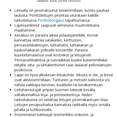
Satakieli. Kuva: Jorma Tenovuo
Linnuilla on pesimätouhut kiivaimmillaan, luonto pauhaa
laulusta. Pönttölintujen pesintää seurataan kaikille
tarkoitetussa
Pönttöbongaus
-tapahtumassa.
Lapinuunilinnut saapuvat viimeisinä muuttolintuina
maahamme.
Kesäkuu on parasta aikaa yölaulajaretkille. Korvat
kannattaa virittää satakielen, kerttusten,
pensassirkkalintujen, luhtahuitin, luhtakanan ja
kaulushaikaran yölliselle konsertille. Parasta
kuuntelumaastoa ovat kosteikot ja lintujärvet.
Pensassirkkalintua ja ruisrääkkää kuulee kuivemmillakin
niityillä; viita- ja luhtakerttunen taas laulavat pellonlaitojen
pusikoissa.
Lappi on hyvä alkukesän lintukohde. Itikoita ei ole, ja linnut
ovat aktiivisimmillaan. Tunturien ja metsien kätköistä voi
nähdä vaikkapa kiirunan, kuukkelin tai keräkurmitsan.
Lintuharrastajat ympäri Suomen tekevät kesällä
valtakunnallisia linja- ja pistelaskentoja. Niiden
tarkoituksena on selvittää lintujen pesimäkantojen tilaa.
Lintujen pesäpuuhailua kannattaa tarkkailla myös omalla
pihalla ja kotikonnuilla.
Ensimmäiset kahlaajat (esimerkiksi isokuovi- ja