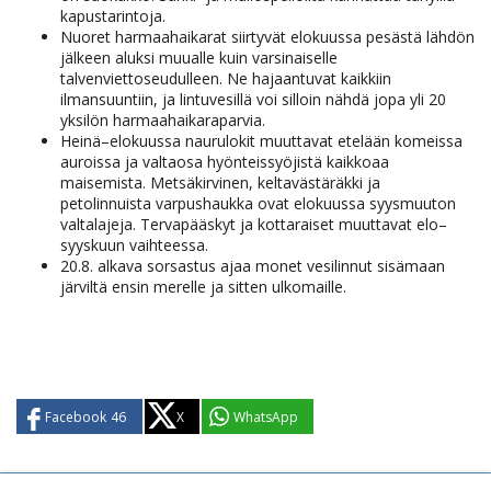
kapustarintoja.
Nuoret harmaahaikarat siirtyvät elokuussa pesästä lähdön
jälkeen aluksi muualle kuin varsinaiselle
talvenviettoseudulleen. Ne hajaantuvat kaikkiin
ilmansuuntiin, ja lintuvesillä voi silloin nähdä jopa yli 20
yksilön harmaahaikaraparvia.
Heinä–elokuussa naurulokit muuttavat etelään komeissa
auroissa ja valtaosa hyönteissyöjistä kaikkoaa
maisemista. Metsäkirvinen, keltavästäräkki ja
petolinnuista varpushaukka ovat elokuussa syysmuuton
valtalajeja. Tervapääskyt ja kottaraiset muuttavat elo–
syyskuun vaihteessa.
20.8. alkava sorsastus ajaa monet vesilinnut sisämaan
järviltä ensin merelle ja sitten ulkomaille.
Facebook
46
X
WhatsApp