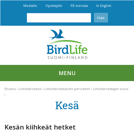
Medialle
Opettajille
På svenska
In English
MENU
Etusivu
Lintuharrastus
Lintuharrastuksen perusteet
Lintuharrastajan vuosi
Kesä
Kesän kiihkeät hetket