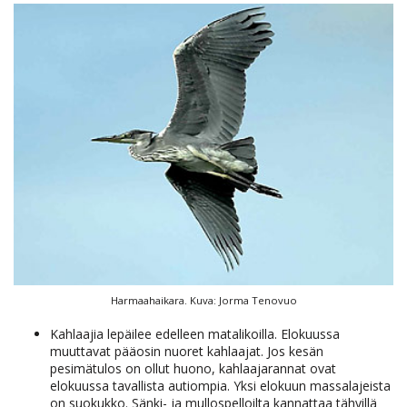
Harmaahaikara. Kuva: Jorma Tenovuo
Kahlaajia lepäilee edelleen matalikoilla. Elokuussa
muuttavat pääosin nuoret kahlaajat. Jos kesän
pesimätulos on ollut huono, kahlaajarannat ovat
elokuussa tavallista autiompia. Yksi elokuun massalajeista
on suokukko. Sänki- ja mullospelloilta kannattaa tähyillä