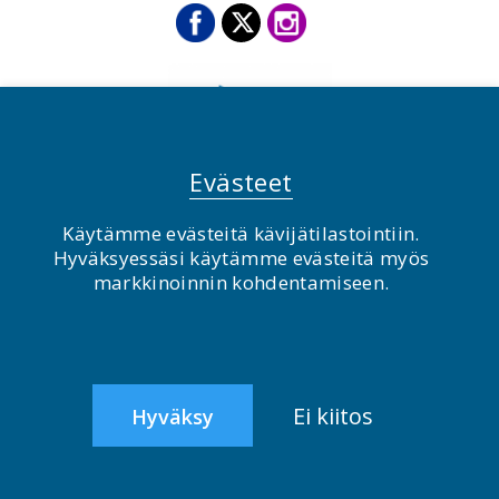
Evästeet
Käytämme evästeitä kävijätilastointiin.
Hyväksyessäsi käytämme evästeitä myös
© BirdLife Suomi ry 2026
markkinoinnin kohdentamiseen.
2.0
Ei kiitos
Hyväksy