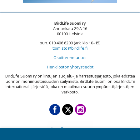
BirdLife Suomi ry
Annankatu 29 A 16
00100 Helsinki
puh. 010 406 6200 (ark. klo 10–15)
toimisto@birdlife.fi
Osoitteenmuutos
Henkilöstön yhteystiedot
BirdLife Suomi ry on lintujen suojelu- ja harrastusjärjestö, joka edistää
luonnon monimuotoisuuden säilymistä. BirdLife Suomi on osa BirdLife
International -järjestöä, joka on maailman suurin ympäristöjärjestöjen
verkosto.