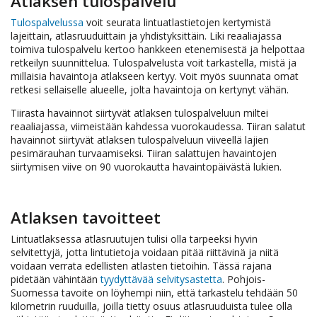
Atlaksen tulospalvelu
Tulospalvelussa
voit seurata lintuatlastietojen kertymistä
lajeittain, atlasruuduittain ja yhdistyksittäin. Liki reaaliajassa
toimiva tulospalvelu kertoo hankkeen etenemisestä ja helpottaa
retkeilyn suunnittelua. Tulospalvelusta voit tarkastella, mistä ja
millaisia havaintoja atlakseen kertyy. Voit myös suunnata omat
retkesi sellaiselle alueelle, jolta havaintoja on kertynyt vähän.
Tiirasta havainnot siirtyvät atlaksen tulospalveluun miltei
reaaliajassa, viimeistään kahdessa vuorokaudessa. Tiiran salatut
havainnot siirtyvät atlaksen tulospalveluun viiveellä lajien
pesimärauhan turvaamiseksi. Tiiran salattujen havaintojen
siirtymisen viive on 90 vuorokautta havaintopäivästä lukien.
Atlaksen tavoitteet
Lintuatlaksessa atlasruutujen tulisi olla tarpeeksi hyvin
selvitettyjä, jotta lintutietoja voidaan pitää riittävinä ja niitä
voidaan verrata edellisten atlasten tietoihin. Tässä rajana
pidetään vähintään
tyydyttävää selvitysastetta
. Pohjois-
Suomessa tavoite on löyhempi niin, että tarkastelu tehdään 50
kilometrin ruuduilla, joilla tietty osuus atlasruuduista tulee olla