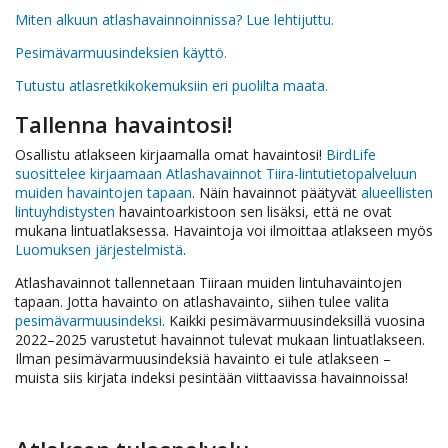
Miten alkuun atlashavainnoinnissa? Lue lehtijuttu.
Pesimävarmuusindeksien käyttö.
Tutustu atlasretkikokemuksiin eri puolilta maata.
Tallenna havaintosi!
Osallistu atlakseen kirjaamalla omat havaintosi!
BirdLife
suosittelee kirjaamaan Atlashavainnot Tiira-lintutietopalveluun
muiden havaintojen tapaan
. Näin havainnot päätyvät
alueellisten
lintuyhdistysten
havaintoarkistoon sen lisäksi, että ne ovat
mukana lintuatlaksessa. Havaintoja voi ilmoittaa atlakseen myös
Luomuksen järjestelmistä
.
Atlashavainnot tallennetaan Tiiraan muiden lintuhavaintojen
tapaan. Jotta havainto on atlashavainto, siihen tulee valita
pesimävarmuusindeksi
. Kaikki pesimävarmuusindeksillä vuosina
2022–2025 varustetut havainnot tulevat mukaan lintuatlakseen.
Ilman pesimävarmuusindeksiä havainto ei tule atlakseen –
muista siis kirjata indeksi pesintään viittaavissa havainnoissa!