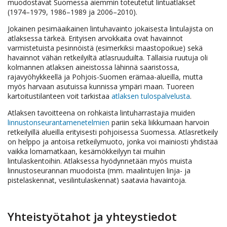
muodostavat Suomessa aiemmin toteutetut lintuatlakset
(1974–1979, 1986–1989 ja 2006–2010).
Jokainen pesimäaikainen lintuhavainto jokaisesta lintulajista on
atlaksessa tärkeä. Erityisen arvokkaita ovat havainnot
varmistetuista pesinnöistä (esimerkiksi maastopoikue) sekä
havainnot vähän retkeilyiltä atlasruuduilta. Tällaisia ruutuja oli
kolmannen atlaksen aineistossa lähinnä saaristossa,
rajavyöhykkeellä ja Pohjois-Suomen erämaa-alueilla, mutta
myös harvaan asutuissa kunnissa ympäri maan. Tuoreen
kartoitustilanteen voit tarkistaa
atlaksen tulospalvelusta
.
Atlaksen tavoitteena on rohkaista lintuharrastajia muiden
linnustonseurantamenetelmien
pariin sekä liikkumaan harvoin
retkeilyillä alueilla erityisesti pohjoisessa Suomessa. Atlasretkeily
on helppo ja antoisa retkeilymuoto, jonka voi mainiosti yhdistää
vaikka lomamatkaan, kesämökkeilyyn tai muihin
lintulaskentoihin. Atlaksessa hyödynnetään myös muista
linnustoseurannan muodoista (mm. maalintujen linja- ja
pistelaskennat, vesilintulaskennat) saatavia havaintoja.
Yhteistyötahot ja yhteystiedot