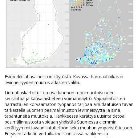
Esimerkki atlasaineiston käytöstä. Kuvassa harmaahaikaran
levinneisyyden muutos atlasten välillä.
Lintuatlaskartoitus on osa luonnon monimuotoisuuden
seurantaa ja kansalaistieteen voimannäyttö. Vapaaehtoisten
harrastajien korvaamaton työpanos tarjoaa ainutlaatuisen tavan
tarkastella Suomen pesimälinnuston levinneisyyttä ja siinä
tapahtuneita muutoksia. Hankkeessa kerättyä uusinta tietoa
pesimälinnustosta voidaan yhdistää Suomessa aiemmin
kerättyyn mittavaan lintutietoon sekä muuhun ympäristötietoon.
Erityisen tärkeän vertailuaineiston tässä hankkeessa