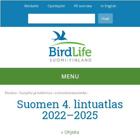
Medialle
Opettajille
På svenska
In English
MENU
Etusivu
Suojelu ja tutkimus
Linnustonseuranta
Suomen 4. lintuatlas
2022–2025
Ohjeita