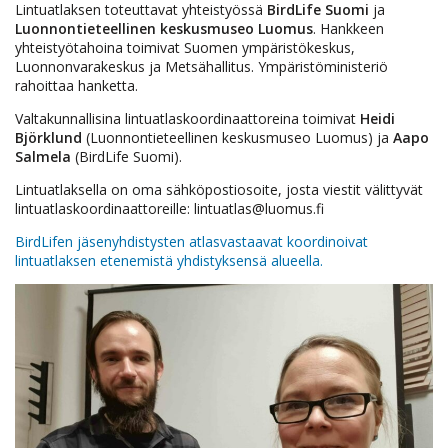
Lintuatlaksen toteuttavat yhteistyössä
BirdLife Suomi
ja
Luonnontieteellinen keskusmuseo Luomus
. Hankkeen
yhteistyötahoina toimivat Suomen ympäristökeskus,
Luonnonvarakeskus ja Metsähallitus. Ympäristöministeriö
rahoittaa hanketta.
Valtakunnallisina lintuatlaskoordinaattoreina toimivat
Heidi
Björklund
(Luonnontieteellinen keskusmuseo Luomus) ja
Aapo
Salmela
(BirdLife Suomi).
Lintuatlaksella on oma sähköpostiosoite, josta viestit välittyvät
lintuatlaskoordinaattoreille: lintuatlas@luomus.fi
BirdLifen jäsenyhdistysten atlasvastaavat koordinoivat
lintuatlaksen etenemistä yhdistyksensä alueella.