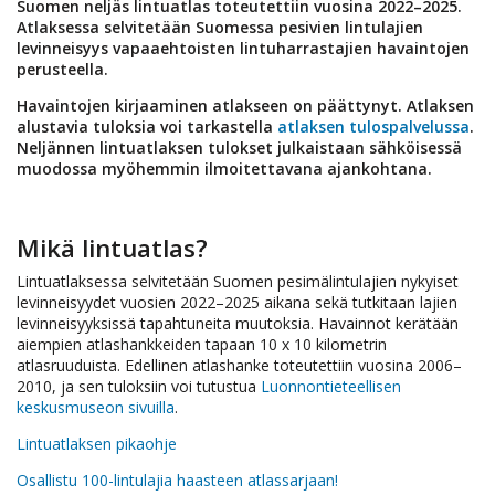
Suomen neljäs lintuatlas toteutettiin vuosina 2022–2025.
Atlaksessa selvitetään Suomessa pesivien lintulajien
levinneisyys vapaaehtoisten lintuharrastajien havaintojen
perusteella.
Havaintojen kirjaaminen atlakseen on päättynyt. Atlaksen
alustavia tuloksia voi tarkastella
atlaksen tulospalvelussa
.
Neljännen lintuatlaksen tulokset julkaistaan sähköisessä
muodossa myöhemmin ilmoitettavana ajankohtana.
Mikä lintuatlas?
Lintuatlaksessa selvitetään Suomen pesimälintulajien nykyiset
levinneisyydet vuosien 2022–2025 aikana sekä tutkitaan lajien
levinneisyyksissä tapahtuneita muutoksia. Havainnot kerätään
aiempien atlashankkeiden tapaan 10 x 10 kilometrin
atlasruuduista. Edellinen atlashanke toteutettiin vuosina 2006–
2010, ja sen tuloksiin voi tutustua
Luonnontieteellisen
keskusmuseon sivuilla
.
Lintuatlaksen pikaohje
Osallistu 100-lintulajia haasteen atlassarjaan!