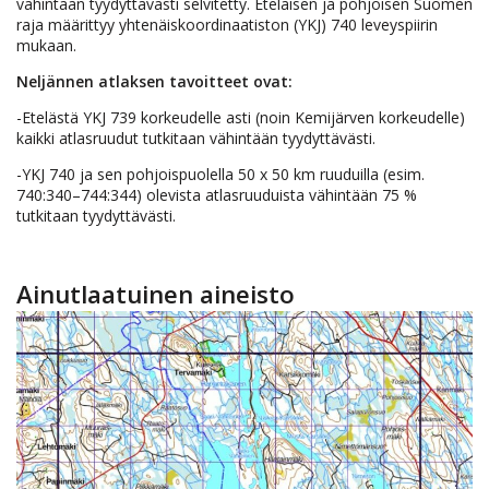
vähintään tyydyttävästi selvitetty. Eteläisen ja pohjoisen Suomen
raja määrittyy yhtenäiskoordinaatiston (YKJ) 740 leveyspiirin
mukaan.
Neljännen atlaksen tavoitteet ovat:
-Etelästä YKJ 739 korkeudelle asti (noin Kemijärven korkeudelle)
kaikki atlasruudut tutkitaan vähintään tyydyttävästi.
-YKJ 740 ja sen pohjoispuolella 50 x 50 km ruuduilla (esim.
740:340–744:344) olevista atlasruuduista vähintään 75 %
tutkitaan tyydyttävästi.
Ainutlaatuinen aineisto