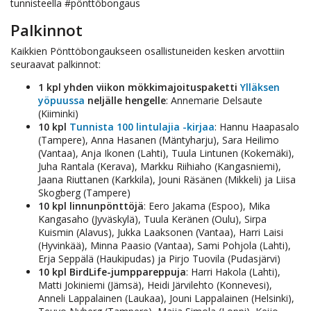
tunnisteella #pönttöbongaus
Palkinnot
Kaikkien Pönttöbongaukseen osallistuneiden kesken arvottiin
seuraavat palkinnot:
1 kpl yhden viikon mökkimajoituspaketti
Ylläksen
yöpuussa
neljälle hengelle
: Annemarie Delsaute
(Kiiminki)
10 kpl
Tunnista 100 lintulajia -kirjaa
: Hannu Haapasalo
(Tampere), Anna Hasanen (Mäntyharju), Sara Heilimo
(Vantaa), Anja Ikonen (Lahti), Tuula Lintunen (Kokemäki),
Juha Rantala (Kerava), Markku Riihiaho (Kangasniemi),
Jaana Riuttanen (Karkkila), Jouni Räsänen (Mikkeli) ja Liisa
Skogberg (Tampere)
10 kpl linnunpönttöjä
: Eero Jakama (Espoo), Mika
Kangasaho (Jyväskylä), Tuula Keränen (Oulu), Sirpa
Kuismin (Alavus), Jukka Laaksonen (Vantaa), Harri Laisi
(Hyvinkää), Minna Paasio (Vantaa), Sami Pohjola (Lahti),
Erja Seppälä (Haukipudas) ja Pirjo Tuovila (Pudasjärvi)
10 kpl BirdLife-jumppareppuja
: Harri Hakola (Lahti),
Matti Jokiniemi (Jämsä), Heidi Järvilehto (Konnevesi),
Anneli Lappalainen (Laukaa), Jouni Lappalainen (Helsinki),