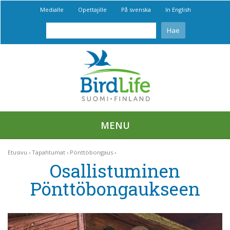
Medialle
Opettajille
På svenska
In English
MENU
Etusivu
Tapahtumat
Pönttöbongaus
Osallistuminen
Pönttöbongaukseen