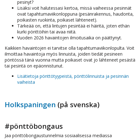
pesinyt?
Lisäksi voit halutessasi kertoa, missä vaiheessa pesinnät
ovat tapahtumaviikonloppuna
(pesänrakennus, haudonta,
poikasten ruokinta, poikaset lähteneet).
Tärkeää on, että lintujen pesintää ei häiritä, joten ethän
kurki pönttöihin tai avaa niitä.
Vuoden 2026 havaintojen ilmoitusaika on päättynyt.
Kaikkien havaintojen ei tarvitse olla tapahtumaviikonlopulta. Voit
ilmoittaa havaintoja myös linnuista, joiden tiedät pesineen
pöntössä tänä vuonna mutta poikaset ovat jo lähteneet pesästä
tai pesintä on epäonnistunut.
Lisätietoja pönttötyypeistä, pönttölinnuista ja pesinnän
vaiheista
Holkspaningen
(på svenska)
#pönttöbongaus
Jaa pönttöbongaustunnelmia sosiaalisessa mediassa