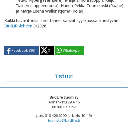
Teuvo Nyberg (Tampere), Maija Simola (Loppi), Keijo
Tiainen (Lappeenranta), Hannu-Pekka Tuomikoski (Raahe)
ja Marja-Leena Wallenstjerna (Kolari)
Kaikki havaintonsa ilmoittaneet saavat syyskuussa ilmestyvän
BirdLife-lehden
3/2026.
Facebook
393
X
WhatsApp
Twitter
BirdLife Suomi ry
Annankatu 29 A 16
00100 Helsinki
puh. 010 406 6200 (ark. klo 10–15)
toimisto@birdlife.fi