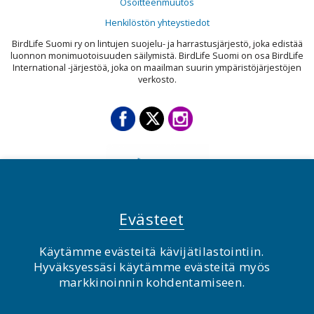
Osoitteenmuutos
Henkilöstön yhteystiedot
BirdLife Suomi ry on lintujen suojelu- ja harrastusjärjestö, joka edistää
luonnon monimuotoisuuden säilymistä. BirdLife Suomi on osa BirdLife
International -järjestöä, joka on maailman suurin ympäristöjärjestöjen
verkosto.
Evästeet
Käytämme evästeitä kävijätilastointiin.
Hyväksyessäsi käytämme evästeitä myös
© BirdLife Suomi ry 2026
markkinoinnin kohdentamiseen.
2.0