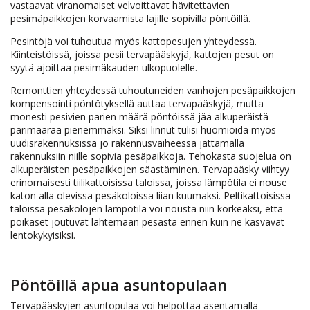
vastaavat viranomaiset velvoittavat hävitettävien
pesimäpaikkojen korvaamista lajille sopivilla pöntöillä.
Pesintöjä voi tuhoutua myös kattopesujen yhteydessä.
Kiinteistöissä, joissa pesii tervapääskyjä, kattojen pesut on
syytä ajoittaa pesimäkauden ulkopuolelle.
Remonttien yhteydessä tuhoutuneiden vanhojen pesäpaikkojen
kompensointi pöntötyksellä auttaa tervapääskyjä, mutta
monesti pesivien parien määrä pöntöissä jää alkuperäistä
parimäärää pienemmäksi. Siksi linnut tulisi huomioida myös
uudisrakennuksissa jo rakennusvaiheessa jättämällä
rakennuksiin niille sopivia pesäpaikkoja. Tehokasta suojelua on
alkuperäisten pesäpaikkojen säästäminen. Tervapääsky viihtyy
erinomaisesti tiilikattoisissa taloissa, joissa lämpötila ei nouse
katon alla olevissa pesäkoloissa liian kuumaksi. Peltikattoisissa
taloissa pesäkolojen lämpötila voi nousta niin korkeaksi, että
poikaset joutuvat lähtemään pesästä ennen kuin ne kasvavat
lentokykyisiksi.
Pöntöillä apua asuntopulaan
Tervapääskyjen asuntopulaa voi helpottaa asentamalla