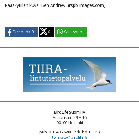
Pääskytiilen kuva: Ben Andrew (rspb-images.com)
Facebook
0
X
WhatsApp
BirdLife Suomi ry
Annankatu 29 A 16
00100 Helsinki
puh. 010 406 6200 (ark. klo 10–15)
toimisto@birdlife.fi