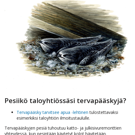
Pesiikö taloyhtiössäsi tervapääskyjä?
Tervapääsky tarvitsee apua -lehtinen
tulostettavaksi
esimerkiksi taloyhtiön ilmoitustaululle.
Tervapääskyjen pesiä tuhoutuu katto- ja julkisivuremonttien
yhteydessä, kun pesintään käytetyt kolot hävitetään.