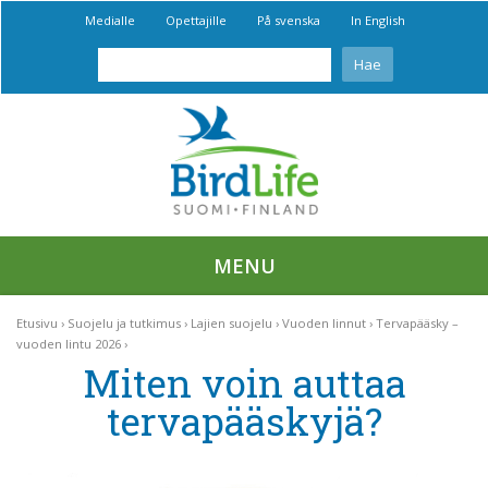
Medialle
Opettajille
På svenska
In English
MENU
Etusivu
Suojelu ja tutkimus
Lajien suojelu
Vuoden linnut
Tervapääsky –
vuoden lintu 2026
Miten voin auttaa
tervapääskyjä?