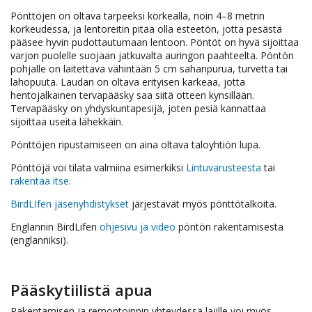
Pönttöjen on oltava tarpeeksi korkealla, noin 4–8 metrin
korkeudessa, ja lentoreitin pitää olla esteetön, jotta pesästä
pääsee hyvin pudottautumaan lentoon. Pöntöt on hyvä sijoittaa
varjon puolelle suojaan jatkuvalta auringon paahteelta. Pöntön
pohjalle on laitettava vähintään 5 cm sahanpurua, turvetta tai
lahopuuta. Laudan on oltava erityisen karkeaa, jotta
hentojalkainen tervapääsky saa siitä otteen kynsillään.
Tervapääsky on yhdyskuntapesijä, joten pesiä kannattaa
sijoittaa useita lähekkäin.
Pönttöjen ripustamiseen on aina oltava taloyhtiön lupa.
Pönttöjä voi tilata valmiina esimerkiksi
Lintuvarusteesta
tai
rakentaa itse
.
BirdLIfen jäsenyhdistykset
järjestävät myös pönttötalkoita.
Englannin BirdLifen
ohjesivu ja video
pöntön rakentamisesta
(englanniksi).
Pääskytiilistä apua
Rakentamisen ja remontoinnin yhteydessä lajille voi myös