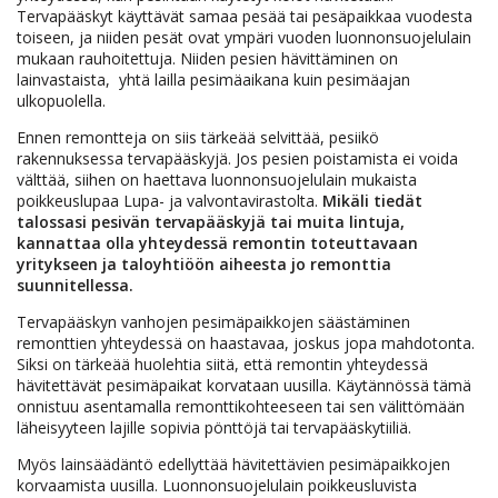
Tervapääskyt käyttävät samaa pesää tai pesäpaikkaa vuodesta
toiseen, ja niiden pesät ovat ympäri vuoden luonnonsuojelulain
mukaan rauhoitettuja. Niiden pesien hävittäminen on
lainvastaista, yhtä lailla pesimäaikana kuin pesimäajan
ulkopuolella.
Ennen remontteja on siis tärkeää selvittää, pesiikö
rakennuksessa tervapääskyjä. Jos pesien poistamista ei voida
välttää, siihen on haettava luonnonsuojelulain mukaista
poikkeuslupaa Lupa- ja valvontavirastolta.
Mikäli tiedät
talossasi pesivän tervapääskyjä tai muita lintuja,
kannattaa olla yhteydessä remontin toteuttavaan
yritykseen ja taloyhtiöön aiheesta jo remonttia
suunnitellessa.
Tervapääskyn vanhojen pesimäpaikkojen säästäminen
remonttien yhteydessä on haastavaa, joskus jopa mahdotonta.
Siksi on tärkeää huolehtia siitä, että remontin yhteydessä
hävitettävät pesimäpaikat korvataan uusilla. Käytännössä tämä
onnistuu asentamalla remonttikohteeseen tai sen välittömään
läheisyyteen lajille sopivia pönttöjä tai tervapääskytiiliä.
Myös lainsäädäntö edellyttää hävitettävien pesimäpaikkojen
korvaamista uusilla. Luonnonsuojelulain poikkeusluvista