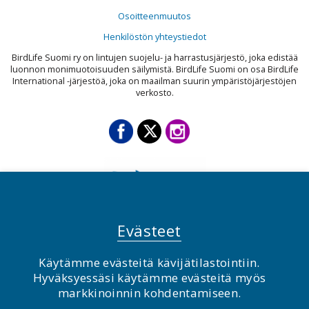
Osoitteenmuutos
Henkilöstön yhteystiedot
BirdLife Suomi ry on lintujen suojelu- ja harrastusjärjestö, joka edistää
luonnon monimuotoisuuden säilymistä. BirdLife Suomi on osa BirdLife
International -järjestöä, joka on maailman suurin ympäristöjärjestöjen
verkosto.
Evästeet
Käytämme evästeitä kävijätilastointiin.
© BirdLife Suomi ry 2026
Hyväksyessäsi käytämme evästeitä myös
markkinoinnin kohdentamiseen.
2.0