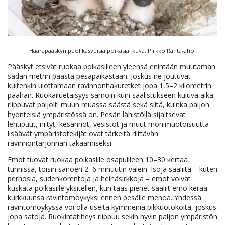
Haarapääskyn puolikasvuisia poikasia. kuva: Pirkko Ranta-aho.
Pääskyt etsivät ruokaa poikasilleen yleensä enintään muutaman
sadan metrin päästä pesäpaikastaan. Joskus ne joutuvat
kuitenkin ulottamaan ravinnonhakuretket jopa 1,5–2 kilometrin
päähän. Ruokailuetäisyys samoin kuin saalistukseen kuluva aika
riippuvat paljolti muun muassa säästä sekä siitä, kuinka paljon
hyönteisiä ympäristössä on. Pesän lähistöllä sijaitsevat
lehtipuut, niityt, kesannot, vesistöt ja muut monimuotoisuutta
lisäävät ympäristötekijät ovat tärkeitä riittävän
ravinnontarjonnan takaamiseksi.
Emot tuovat ruokaa poikasille osapuilleen 10–30 kertaa
tunnissa, toisin sanoen 2–6 minuutin välein. Isoja saaliita – kuten
perhosia, sudenkorentoja ja heinäsirkkoja – emot voivat
kuskata poikasille yksitellen, kun taas pienet saaliit emo kerää
kurkkuunsa ravintomöykyksi ennen pesälle menoa. Yhdessä
ravintomöykyssä voi olla useita kymmeniä pikkuötököitä, joskus
jopa satoja. Ruokintatiheys riippuu sekin hyvin paljon ympäristön