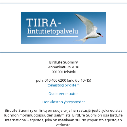
BirdLife Suomi ry
Annankatu 29 A 16
00100 Helsinki
puh. 010 406 6200 (ark. klo 10–15)
toimisto@birdlife.fi
Osoitteenmuutos
Henkilöstön yhteystiedot
BirdLife Suomi ry on lintujen suojelu- ja harrastusjärjestö, joka edistää
luonnon monimuotoisuuden säilymistä. BirdLife Suomi on osa BirdLife
International -järjestöä, joka on maailman suurin ympäristöjärjestöjen
verkosto.