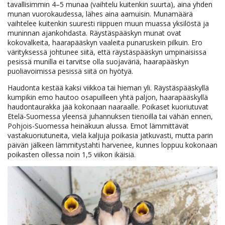
tavallisimmin 4–5 munaa (vaihtelu kuitenkin suurta), aina yhden
munan vuorokaudessa, lähes aina aamuisin. Munamäärä
vaihtelee kuitenkin suuresti riippuen muun muassa yksilöstä ja
muninnan ajankohdasta. Räystäspääskyn munat ovat
kokovalkeita, haarapääskyn vaaleita punaruskein pilkuin. Ero
värityksessä johtunee siitä, että räystäspääskyn umpinaisissa
pesissä munilla ei tarvitse olla suojaväriä, haarapääskyn
puoliavoimissa pesissä siitä on hyötyä.
Haudonta kestää kaksi viikkoa tai hieman yli. Räystäspääskyllä
kumpikin emo hautoo osapuilleen yhtä paljon, haarapääskyllä
haudontaurakka jää kokonaan naaraalle. Poikaset kuoriutuvat
Etelä-Suomessa yleensä juhannuksen tienoilla tai vähän ennen,
Pohjois-Suomessa heinäkuun alussa. Emot lämmittävät
vastakuoriutuneita, vielä kaljuja poikasia jatkuvasti, mutta parin
päivän jälkeen lämmitystahti harvenee, kunnes loppuu kokonaan
poikasten ollessa noin 1,5 viikon ikäisiä.