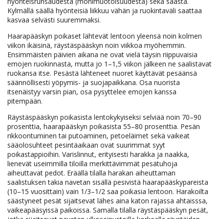
hyönteisrunsaudesta (monimuotoisuudesta) sekä säästä.
Kylmällä säällä hyönteisiä liikkuu vähän ja ruokintaväli saattaa
kasvaa selvästi suuremmaksi.
Haarapääskyn poikaset lähtevät lentoon yleensä noin kolmen
viikon ikäisinä, räystäspääskyn noin viikkoa myöhemmin.
Ensimmäisten päivien aikana ne ovat vielä täysin riippuvaisia
emojen ruokinnasta, mutta jo 1–1,5 viikon jälkeen ne saalistavat
ruokansa itse. Pesästä lähteneet nuoret käyttävät pesäänsä
säännöllisesti yöpymis- ja suojapaikkana. Osa nuorista
itsenäistyy varsin pian, osa pysyttelee emojen kanssa
pitempään.
Räystäspääskyn poikasista lentokykyiseksi selviää noin 70–90
prosenttia, haarapääskyn poikasista 55–80 prosenttia. Pesän
rikkoontuminen tai putoaminen, petoeläimet sekä vaikeat
sääolosuhteet pesintäaikaan ovat suurimmat syyt
poikastappioihin. Varislinnut, erityisesti harakka ja naakka,
lienevät useimmilla tiloilla merkittävimmät pesätuhoja
aiheuttavat pedot. Eräällä tilalla harakan aiheuttaman
saalistuksen takia navetan sisällä pesivistä haarapääskypareista
(10–15 vuosittain) vain 1/3–1/2 saa poikasia lentoon. Harakoilta
säästyneet pesät sijaitsevat lähes aina katon rajassa ahtaisssa,
vaikeapääsyissä paikoissa. Samalla tilalla räystäspääskyn pesät,