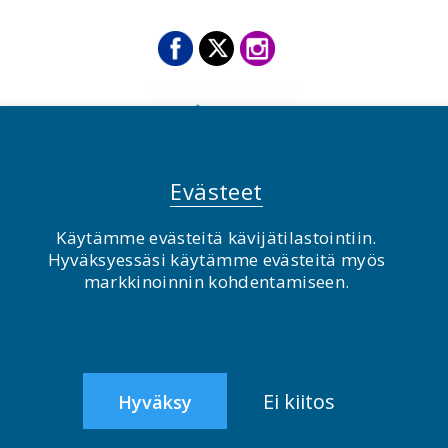
Evästeet
Käytämme evästeitä kävijätilastointiin.
Hyväksyessäsi käytämme evästeitä myös
© BirdLife Suomi ry 2026
markkinoinnin kohdentamiseen.
2.0
Ei kiitos
Hyväksy