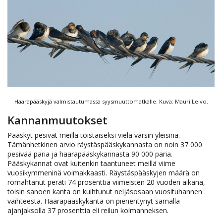
Haarapääskyjä valmistautumassa syysmuuttomatkalle. Kuva: Mauri Leivo.
Kannanmuutokset
Pääskyt pesivät meillä toistaiseksi vielä varsin yleisinä.
Tämänhetkinen arvio räystäspääskykannasta on noin 37 000
pesivää paria ja haarapääskykannasta 90 000 paria.
Pääskykannat ovat kuitenkin taantuneet meillä viime
vuosikymmeninä voimakkaasti. Räystäspääskyjen määrä on
romahtanut peräti 74 prosenttia viimeisten 20 vuoden aikana,
toisin sanoen kanta on kuihtunut neljäsosaan vuosituhannen
vaihteesta. Haarapääskykanta on pienentynyt samalla
ajanjaksolla 37 prosenttia eli reilun kolmanneksen.