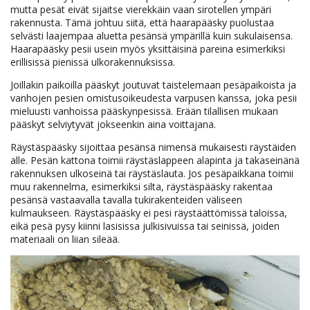
mutta pesät eivät sijaitse vierekkäin vaan sirotellen ympäri
rakennusta. Tämä johtuu siitä, että haarapääsky puolustaa
selvästi laajempaa aluetta pesänsä ympärillä kuin sukulaisensa.
Haarapääsky pesii usein myös yksittäisinä pareina esimerkiksi
erillisissä pienissä ulkorakennuksissa.
Joillakin paikoilla pääskyt joutuvat taistelemaan pesäpaikoista ja
vanhojen pesien omistusoikeudesta varpusen kanssa, joka pesii
mieluusti vanhoissa pääskynpesissä. Erään tilallisen mukaan
pääskyt selviytyvät jokseenkin aina voittajana.
Räystäspääsky sijoittaa pesänsä nimensä mukaisesti räystäiden
alle. Pesän kattona toimii räystäslappeen alapinta ja takaseinänä
rakennuksen ulkoseinä tai räystäslauta. Jos pesäpaikkana toimii
muu rakennelma, esimerkiksi silta, räystäspääsky rakentaa
pesänsä vastaavalla tavalla tukirakenteiden väliseen
kulmaukseen. Räystäspääsky ei pesi räystäättömissä taloissa,
eikä pesä pysy kiinni lasisissa julkisivuissa tai seinissä, joiden
materiaali on liian sileää.