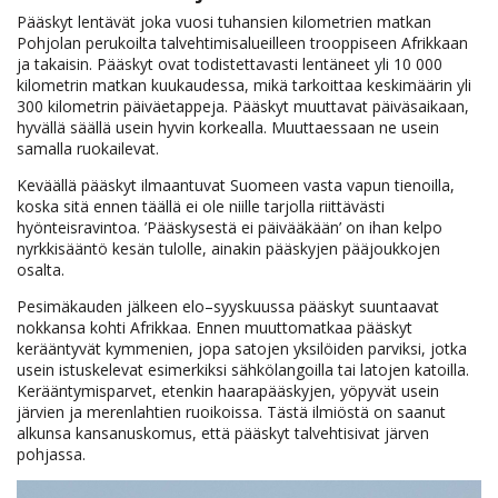
Pääskyt lentävät joka vuosi tuhansien kilometrien matkan
Pohjolan perukoilta talvehtimisalueilleen trooppiseen Afrikkaan
ja takaisin. Pääskyt ovat todistettavasti lentäneet yli 10 000
kilometrin matkan kuukaudessa, mikä tarkoittaa keskimäärin yli
300 kilometrin päiväetappeja. Pääskyt muuttavat päiväsaikaan,
hyvällä säällä usein hyvin korkealla. Muuttaessaan ne usein
samalla ruokailevat.
Keväällä pääskyt ilmaantuvat Suomeen vasta vapun tienoilla,
koska sitä ennen täällä ei ole niille tarjolla riittävästi
hyönteisravintoa. ’Pääskysestä ei päivääkään’ on ihan kelpo
nyrkkisääntö kesän tulolle, ainakin pääskyjen pääjoukkojen
osalta.
Pesimäkauden jälkeen elo–syyskuussa pääskyt suuntaavat
nokkansa kohti Afrikkaa. Ennen muuttomatkaa pääskyt
kerääntyvät kymmenien, jopa satojen yksilöiden parviksi, jotka
usein istuskelevat esimerkiksi sähkölangoilla tai latojen katoilla.
Kerääntymisparvet, etenkin haarapääskyjen, yöpyvät usein
järvien ja merenlahtien ruoikoissa. Tästä ilmiöstä on saanut
alkunsa kansanuskomus, että pääskyt talvehtisivat järven
pohjassa.