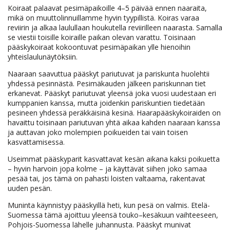
Koiraat palaavat pesimäpaikoille 4–5 päivää ennen naaraita,
mikä on muuttolinnuillamme hyvin tyypillistä. Koiras varaa
reviirin ja alkaa laulullaan houkutella reviirilleen naarasta. Samalla
se viestii toisille koiraille paikan olevan varattu. Toisinaan
pääskykoiraat kokoontuvat pesimäpaikan ylle hienoihin
yhteislaulunäytöksiin.
Naaraan saavuttua pääskyt pariutuvat ja pariskunta huolehtii
yhdessä pesinnästä. Pesimäkauden jälkeen pariskunnan tiet
erkanevat. Pääskyt pariutuvat yleensä joka vuosi uudestaan eri
kumppanien kanssa, mutta joidenkin pariskuntien tiedetään
pesineen yhdessä peräkkäisinä kesinä. Haarapääskykoiraiden on
havaittu toisinaan pariutuvan yhtä aikaa kahden naaraan kanssa
ja auttavan joko molempien poikueiden tai vain toisen
kasvattamisessa.
Useimmat pääskyparit kasvattavat kesän aikana kaksi poikuetta
– hyvin harvoin jopa kolme – ja käyttävät siihen joko samaa
pesää tai, jos tämä on pahasti loisten valtaama, rakentavat
uuden pesän.
Muninta käynnistyy pääskyillä heti, kun pesä on valmis. Etelä-
Suomessa tämä ajoittuu yleensä touko–kesäkuun vaihteeseen,
Pohjois-Suomessa lähelle juhannusta. Pääskyt munivat