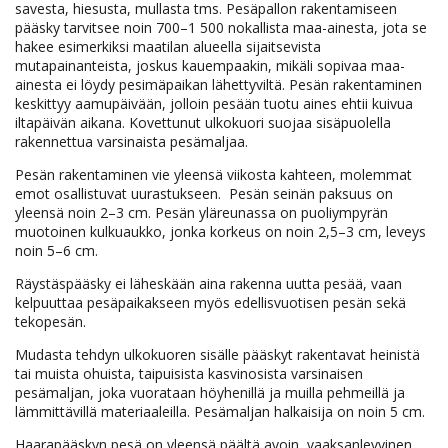
savesta, hiesusta, mullasta tms. Pesäpallon rakentamiseen
pääsky tarvitsee noin 700–1 500 nokallista maa-ainesta, jota se
hakee esimerkiksi maatilan alueella sijaitsevista
mutapainanteista, joskus kauempaakin, mikäli sopivaa maa-
ainesta ei löydy pesimäpaikan lähettyviltä. Pesän rakentaminen
keskittyy aamupäivään, jolloin pesään tuotu aines ehtii kuivua
iltapäivän aikana. Kovettunut ulkokuori suojaa sisäpuolella
rakennettua varsinaista pesämaljaa.
Pesän rakentaminen vie yleensä viikosta kahteen, molemmat
emot osallistuvat uurastukseen. Pesän seinän paksuus on
yleensä noin 2–3 cm. Pesän yläreunassa on puoliympyrän
muotoinen kulkuaukko, jonka korkeus on noin 2,5–3 cm, leveys
noin 5–6 cm.
Räystäspääsky ei läheskään aina rakenna uutta pesää, vaan
kelpuuttaa pesäpaikakseen myös edellisvuotisen pesän sekä
tekopesän.
Mudasta tehdyn ulkokuoren sisälle pääskyt rakentavat heinistä
tai muista ohuista, taipuisista kasvinosista varsinaisen
pesämaljan, joka vuorataan höyhenillä ja muilla pehmeillä ja
lämmittävillä materiaaleilla. Pesämaljan halkaisija on noin 5 cm.
Haarapääskyn pesä on yleensä päältä avoin, vaaksanlevyinen,