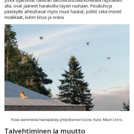
jotka sijaitsevat navetan ulkoseinustoilla korkealla räystäiden
alla, ovat jääneet harakoilta täysin rauhaan. Pesätuhoja
pääskyille aiheuttavat myös muut haukat, pöllöt sekä monet
nisäkkäät, kuten kissa ja orava.
Kissa vaanimassa haarapääsky-yhdyskunnan luona. Kuva: Mauri Leivo.
Talvehtiminen ja muutto