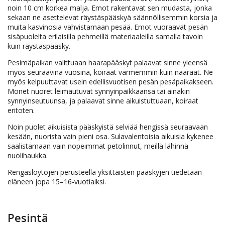
noin 10 cm korkea malja. Emot rakentavat sen mudasta, jonka
sekaan ne asettelevat räystäspääskyä säännöllisemmin korsia ja
muita kasvinosia vahvistamaan pesää. Emot vuoraavat pesän
sisäpuolelta erilaisilla pehmeillä materiaaleilla samalla tavoin
kuin räystäspääsky.
Pesimäpaikan valittuaan haarapääskyt palaavat sinne yleensä
myös seuraavina vuosina, koiraat varmemmin kuin naaraat. Ne
myös kelpuuttavat usein edellisvuotisen pesän pesäpaikakseen.
Monet nuoret leimautuvat synnyinpaikkaansa tai ainakin
synnyinseutuunsa, ja palaavat sinne aikuistuttuaan, koiraat
eritoten.
Noin puolet aikuisista pääskyistä selviää hengissä seuraavaan
kesään, nuorista vain pieni osa. Sulavalentoisia aikuisia kykenee
saalistamaan vain nopeimmat petolinnut, meillä lähinnä
nuolihaukka.
Rengaslöytöjen perusteella yksittäisten pääskyjen tiedetään
eläneen jopa 15–16-vuotiaiksi.
Pesintä