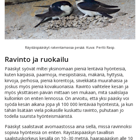
Räystäspääskyt rakentamassa pesää. Kuva: Pertti Rasp.
Ravinto ja ruokailu
Pääskyt syövät miltei yksinomaan pieniä lentäviä hyönteisiä,
kuten kärpäsiä, paarmoja, mesipistiäisiä, mäkäriä, hyttysiä,
kirvoja, perhosia, pieniä korentoja, siivekkäitä muurahaisia ja
joskus myös pieniä kovakuoriaisia. Ravinto vaihtelee kesän ja
myös yksittäisen päivän mittaan sen mukaan, mitä saalislajia
kulloinkin on eniten lennossa. On arvioitu, että yksi pääsky voi
syödä kesän aikana jopa yli 100 000 lentävää hyönteistä, ja kun
tähän lisätään vielä poikasille kuskattu ravinto, puhutaan jo
todella suurista hyönteismääristä.
Pääskyt saalistavat avomaastossa aina siellä, missä ravinnoksi
sopivia hyönteisiä on eniten. Räystäspääskyn tavallisin
saalistuskorkeus kesällä on 10–30 metriä, haarapääskyn alle 10