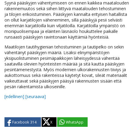
Syynä pääskyjen vähentymiseen on ennen kaikkea maatalouden
rakennemuutos sekä siihen liittyvä maatalouden tehostuminen
ja tilojen erikoistuminen. Pääskyjen kannalta erityisen haitallista
on ollut karjatilojen väheneminen, sillä pääskyjä pesii selvästi
enemmän karjatiloilla kuin viljatiloilla. Karjatiloilla ympäristö on
monipuolisempaa ja eläinten läsnäolo houkuttelee paikalle
runsaasti pääskyjen ravintonaan käyttämiä hyönteisiä.
Maatilojen tautihygienian tehostuminen ja tautipelko on sekin
vähentänyt pääskyjen määriä. Lisäksi elinympäristöjen
yksipuolistuminen pesimäpaikkojen läheisyydessä vähentää
saatavilla olevien hyönteisten määrää ja sitä kautta pääskyjen
pesintämenestystä. Myös modernien ulkorakennusten tiiviys ja
aukottomuus sekä rakenteissa käytetyt kovat, sileät materiaalit
vaikeuttavat sekä pääskyjen pääsyä rakennusten sisään että
pesän rakentamista ulkoseinille.
[edellinen]
[seuraava]
Facebook
314
X
WhatsApp