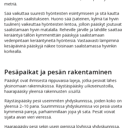
metriä.
Sää vaikuttaa suuresti hyönteisten esiintymiseen ja sitä kautta
pääskyjen saalistukseen. Huono sää (sateinen, kylmä tai hyvin
tuulinen) vaikeuttaa hyönteisten lentoa, jolloin pääskyt joutuvat
saalistamaan hyvin matalalla. Reheville järville ja lahdille saattaa
kerääntyä tällöin kymmenittäin pääskyjä saalistamaan
vedenpintaan kerääntyneitä hyönteisiä. Vastaavasti lämpiminä
kesäpäivinä pääskyjä näkee toisinaan saalistamassa hyvinkin
korkealla.
Pesäpaikat ja pesän rakentaminen
Pääskyt ovat ihmisestä riippuvaisia lajeja, jotka pesivät lähes
yksinomaan rakennuksissa. Räystäspääsky
ulko
seinustoilla,
haarapääsky yleensä rakennusten
sisällä
.
Räystäspääsky pesii useimmiten yhdyskunnissa, joiden koko on
yleensä 2–10 paria. Suurimmissa yhdyskunnissa voi pesiä useita
kymmeniä pareja, parhaimmillaan jopa yli sata. Pesät voivat
sijaita aivan vieri vieressä.
Haarapääsky pesii sekin usein pienissä löyhissä yhdyskunnissa,