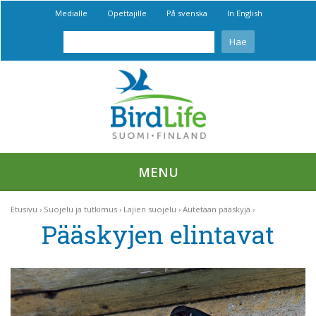
Medialle
Opettajille
På svenska
In English
MENU
Etusivu
Suojelu ja tutkimus
Lajien suojelu
Autetaan pääskyjä
Pääskyjen elintavat