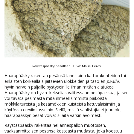
Räystäspääsky pesällään. Kuva: Mauri Leivo.
Haarapääsky rakentaa pesänsä lähes aina kattorakenteiden tai
erilaisten korkealla sijaitsevien ulokkeiden ja tasojen
päälle
,
hyvin harvoin paljaille pystyseinille ilman mitään alatukea.
Haarapääsky on hyvin kekseliäs valitessaan pesäpaikkaa, ja sen
voi tavata pesimästä mitä ihmeellisimmistä paikoista
mökkilaitureista ja kesämökkien kuisteista katuvalaisimiin ja
käytössä oleviin losseihin. Siellä, missä saalistajia ei juuri ole,
haarapääskyn pesät voivat sijaita varsin avoimesti.
Räystäspääsky rakentaa neljännespallon muotoisen,
vaaksanmittaisen pesänsä kosteasta mudasta, joka koostuu