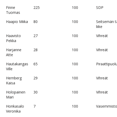
Finne
225
100
SDP
Tuomas
Haapio Miika
80
100
Seitsemän 
liike
Haavisto
27
100
Vihreät
Pekka
Harjanne
28
100
Vihreät
Atte
Hautakangas
65
100
Piraattipuol
Ville
Hernberg
29
100
Vihreät
Kaisa
Holopainen
30
100
Vihreät
Mari
Honkasalo
7
100
Vasemmistol
Veronika