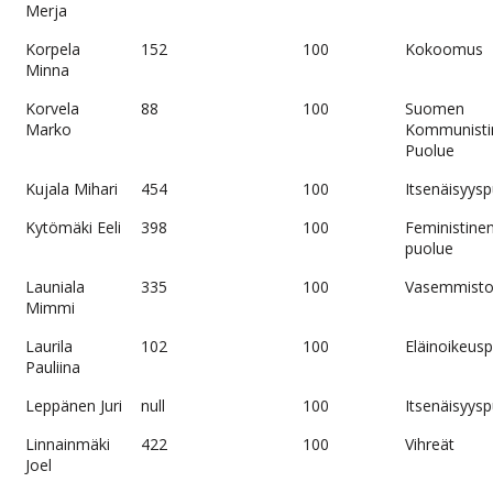
Merja
Korpela
152
100
Kokoomus
Minna
Korvela
88
100
Suomen
Marko
Kommunisti
Puolue
Kujala Mihari
454
100
Itsenäisyys
Kytömäki Eeli
398
100
Feministine
puolue
Launiala
335
100
Vasemmistol
Mimmi
Laurila
102
100
Eläinoikeus
Pauliina
Leppänen Juri
null
100
Itsenäisyys
Linnainmäki
422
100
Vihreät
Joel