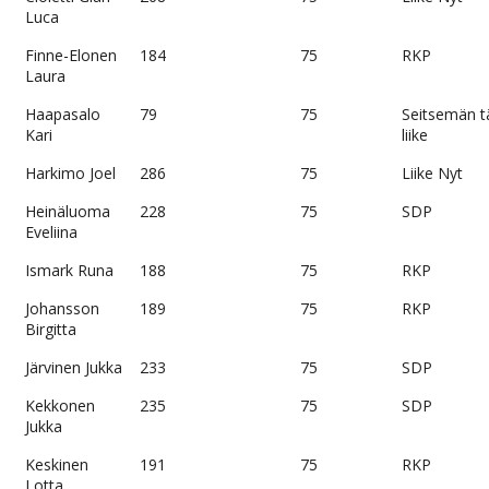
Luca
Finne-Elonen
184
75
RKP
Laura
Haapasalo
79
75
Seitsemän 
Kari
liike
Harkimo Joel
286
75
Liike Nyt
Heinäluoma
228
75
SDP
Eveliina
Ismark Runa
188
75
RKP
Johansson
189
75
RKP
Birgitta
Järvinen Jukka
233
75
SDP
Kekkonen
235
75
SDP
Jukka
Keskinen
191
75
RKP
Lotta