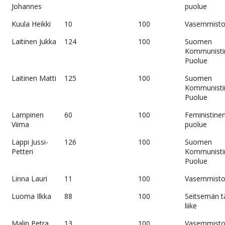
Johannes
puolue
Kuula Heikki
10
100
Vasemmistol
Laitinen Jukka
124
100
Suomen
Kommunisti
Puolue
Laitinen Matti
125
100
Suomen
Kommunisti
Puolue
Lampinen
60
100
Feministine
Viima
puolue
Lappi Jussi-
126
100
Suomen
Petteri
Kommunisti
Puolue
Linna Lauri
11
100
Vasemmistol
Luoma Ilkka
88
100
Seitsemän 
liike
Malin Petra
13
100
Vasemmistol