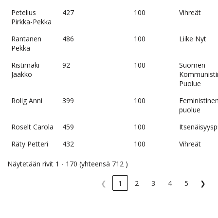
Petelius
427
100
Vihreät
Pirkka-Pekka
Rantanen
486
100
Liike Nyt
Pekka
Ristimäki
92
100
Suomen
Jaakko
Kommunisti
Puolue
Rolig Anni
399
100
Feministine
puolue
Roselt Carola
459
100
Itsenäisyys
Räty Petteri
432
100
Vihreät
Näytetään rivit 1 - 170 (yhteensä 712 )
❮
1
2
3
4
5
❯