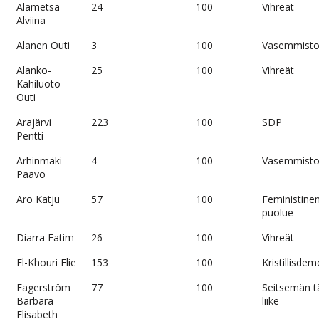
Alametsä
24
100
Vihreät
Alviina
Alanen Outi
3
100
Vasemmistol
Alanko-
25
100
Vihreät
Kahiluoto
Outi
Arajärvi
223
100
SDP
Pentti
Arhinmäki
4
100
Vasemmistol
Paavo
Aro Katju
57
100
Feministine
puolue
Diarra Fatim
26
100
Vihreät
El-Khouri Elie
153
100
Kristillisdem
Fagerström
77
100
Seitsemän 
Barbara
liike
Elisabeth