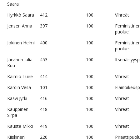
Saara
Hyrkkö Saara
412
100
Vihreät
Jensen Anna
397
100
Feministine
puolue
Jokinen Helmi
400
100
Feministine
puolue
Järvinen Julia
453
100
Itsenäisyys
Kuu
Kaimio Tuire
414
100
Vihreät
Kardin Vesa
101
100
Eläinoikeus
Kasvi Jyrki
416
100
Vihreät
Kauppinen
418
100
Vihreät
Sirpa
Kauste Mikki
419
100
Vihreät
Kiiskinen
220
100
Piraattipuol