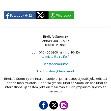
Facebook
6422
X
WhatsApp
BirdLife Suomi ry
Annankatu 29 A 16
00100 Helsinki
puh. 010 406 6200 (ark. klo 10–15)
toimisto@birdlife.fi
Osoitteenmuutos
Henkilöstön yhteystiedot
BirdLife Suomi ry on lintujen suojelu- ja harrastusjärjestö, joka edistää
luonnon monimuotoisuuden säilymistä. BirdLife Suomi on osa BirdLife
International -järjestöä, joka on maailman suurin ympäristöjärjestöjen
verkosto.