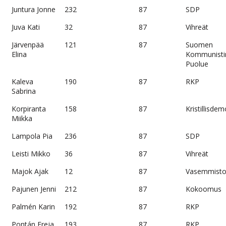
Juntura Jonne
232
87
SDP
Juva Kati
32
87
Vihreät
Järvenpää
121
87
Suomen
Elina
Kommunisti
Puolue
Kaleva
190
87
RKP
Sabrina
Korpiranta
158
87
Kristillisdem
Miikka
Lampola Pia
236
87
SDP
Leisti Mikko
36
87
Vihreät
Majok Ajak
12
87
Vasemmistol
Pajunen Jenni
212
87
Kokoomus
Palmén Karin
192
87
RKP
Pontán Freja
193
87
RKP