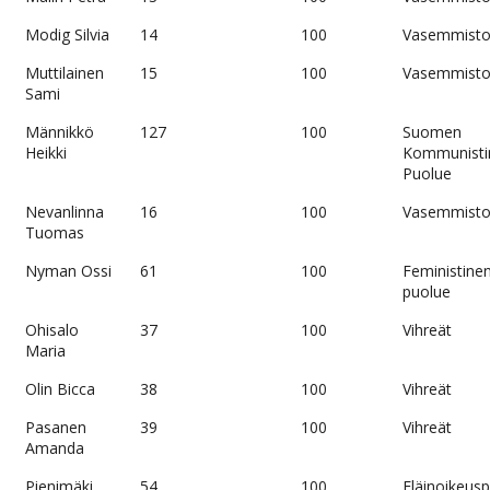
Modig Silvia
14
100
Vasemmistol
Muttilainen
15
100
Vasemmistol
Sami
Männikkö
127
100
Suomen
Heikki
Kommunisti
Puolue
Nevanlinna
16
100
Vasemmistol
Tuomas
Nyman Ossi
61
100
Feministine
puolue
Ohisalo
37
100
Vihreät
Maria
Olin Bicca
38
100
Vihreät
Pasanen
39
100
Vihreät
Amanda
Pienimäki
54
100
Eläinoikeus