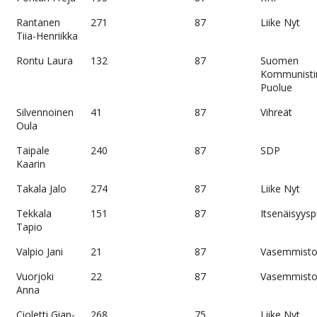
Rantanen
271
87
Liike Nyt
Tiia-Henriikka
Rontu Laura
132
87
Suomen
Kommunisti
Puolue
Silvennoinen
41
87
Vihreät
Oula
Taipale
240
87
SDP
Kaarin
Takala Jalo
274
87
Liike Nyt
Tekkala
151
87
Itsenäisyys
Tapio
Valpio Jani
21
87
Vasemmistol
Vuorjoki
22
87
Vasemmistol
Anna
Cioletti Gian-
268
75
Liike Nyt