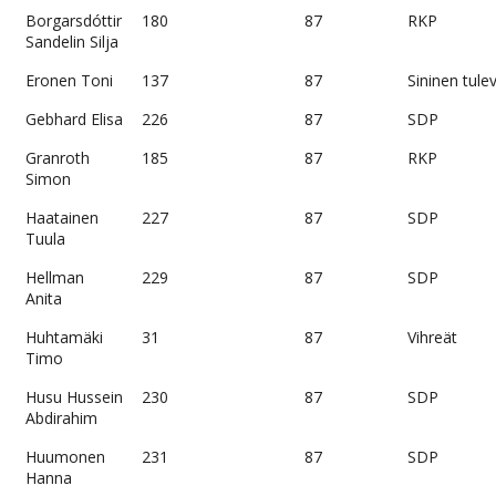
Borgarsdóttir
180
87
RKP
Sandelin Silja
Eronen Toni
137
87
Sininen tule
Gebhard Elisa
226
87
SDP
Granroth
185
87
RKP
Simon
Haatainen
227
87
SDP
Tuula
Hellman
229
87
SDP
Anita
Huhtamäki
31
87
Vihreät
Timo
Husu Hussein
230
87
SDP
Abdirahim
Huumonen
231
87
SDP
Hanna