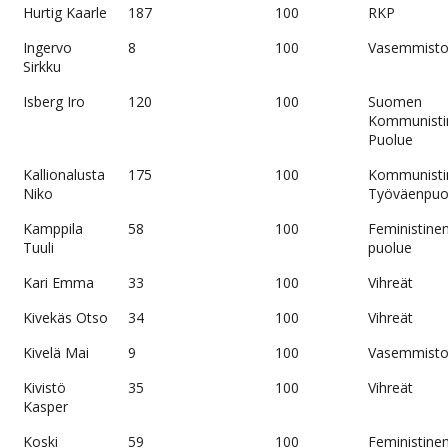
Hurtig Kaarle
187
100
RKP
Ingervo
8
100
Vasemmistol
Sirkku
Isberg Iro
120
100
Suomen
Kommunisti
Puolue
Kallionalusta
175
100
Kommunisti
Niko
Työväenpuo
Kamppila
58
100
Feministine
Tuuli
puolue
Kari Emma
33
100
Vihreät
Kivekäs Otso
34
100
Vihreät
Kivelä Mai
9
100
Vasemmistol
Kivistö
35
100
Vihreät
Kasper
Koski
59
100
Feministine