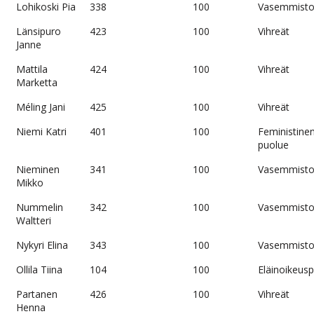
Lohikoski Pia
338
100
Vasemmistol
Länsipuro
423
100
Vihreät
Janne
Mattila
424
100
Vihreät
Marketta
Méling Jani
425
100
Vihreät
Niemi Katri
401
100
Feministine
puolue
Nieminen
341
100
Vasemmistol
Mikko
Nummelin
342
100
Vasemmistol
Waltteri
Nykyri Elina
343
100
Vasemmistol
Ollila Tiina
104
100
Eläinoikeus
Partanen
426
100
Vihreät
Henna