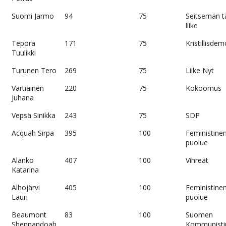
Suomi Jarmo
94
75
Seitsemän 
liike
Tepora
171
75
Kristillisdem
Tuulikki
Turunen Tero
269
75
Liike Nyt
Vartiainen
220
75
Kokoomus
Juhana
Vepsä Sinikka
243
75
SDP
Acquah Sirpa
395
100
Feministine
puolue
Alanko
407
100
Vihreät
Katarina
Alhojärvi
405
100
Feministine
Lauri
puolue
Beaumont
83
100
Suomen
Shennandoah
Kommunisti