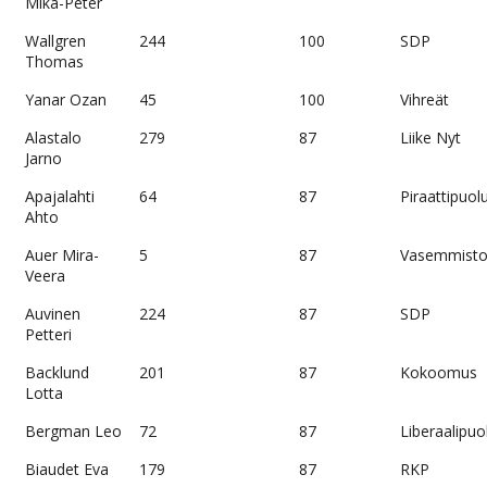
Mika-Peter
Wallgren
244
100
SDP
Thomas
Yanar Ozan
45
100
Vihreät
Alastalo
279
87
Liike Nyt
Jarno
Apajalahti
64
87
Piraattipuol
Ahto
Auer Mira-
5
87
Vasemmistol
Veera
Auvinen
224
87
SDP
Petteri
Backlund
201
87
Kokoomus
Lotta
Bergman Leo
72
87
Liberaalipuo
Biaudet Eva
179
87
RKP