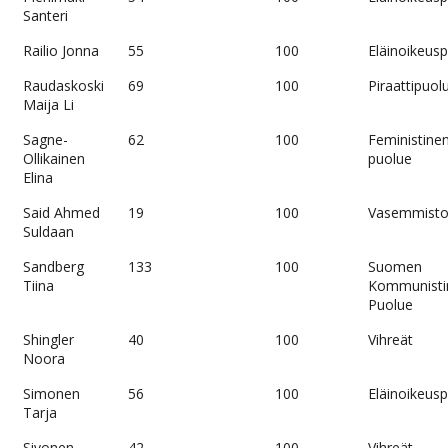
Santeri
Railio Jonna
55
100
Eläinoikeus
Raudaskoski
69
100
Piraattipuol
Maija Li
Sagne-
62
100
Feministine
Ollikainen
puolue
Elina
Said Ahmed
19
100
Vasemmistol
Suldaan
Sandberg
133
100
Suomen
Tiina
Kommunisti
Puolue
Shingler
40
100
Vihreät
Noora
Simonen
56
100
Eläinoikeus
Tarja
Sivonen
42
100
Vihreät