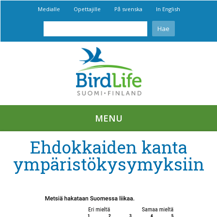
Medialle
Opettajille
På svenska
In English
MENU
Ehdokkaiden kanta
ympäristökysymyksiin