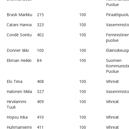
Puolue
Brask Markku
215
100
Piraattipuol
Catani Hanna
323
100
Vasemmistol
Condé Sointu
402
100
Feministine
puolue
Donner Iikki
100
100
Eläinoikeus
Ekman Heikki
84
100
Suomen
Kommunisti
Puolue
Elo Tiina
408
100
Vihreät
Halonen Miila
327
100
Vasemmistol
Hirvilammi
409
100
Vihreät
Tuuli
Hopsu Inka
410
100
Vihreät
Huhmarniemi
411
100
Vihreät