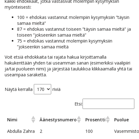
kaikki ehdokkaat, jotka vastasivat molempiin kysymyksiin
myönteisesti:
100 = ehdokas vastannut molempiin kysymyksiin ”täysin
samaa mieltä”
87 = ehdokas vastannut toiseen ”täysin samaa mieltä” ja
toiseen ”jokseenkin samaa mieltä”
75 = ehdokas vastannut molempiin kysymyksiin
”jokseenkin samaa mieltä
Voit etsiä ehdokkaita tai rajata hakua kirjoittamalla
hakukenttään yhden tai useamman sanan (esimerkiksi vaalipiiri
ja/tai puolueen nimi) ja järjestää taulukkoa klikkaamalla yhtä tai
useampaa saraketta.
Näytä kerralla
riviä
Etsi:
Nimi
Äänestysnumero
Prosentti
Puolue
Abdulla Zahra
2
100
Vasemmistol