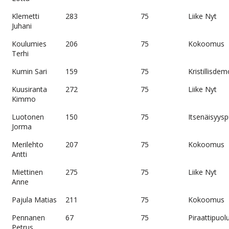
Klemetti
283
75
Liike Nyt
Juhani
Koulumies
206
75
Kokoomus
Terhi
Kumin Sari
159
75
Kristillisdem
Kuusiranta
272
75
Liike Nyt
Kimmo
Luotonen
150
75
Itsenäisyys
Jorma
Merilehto
207
75
Kokoomus
Antti
Miettinen
275
75
Liike Nyt
Anne
Pajula Matias
211
75
Kokoomus
Pennanen
67
75
Piraattipuol
Petrus