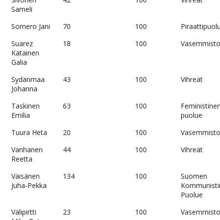
Sameli
Somero Jani
70
100
Piraattipuol
Suarez
18
100
Vasemmistol
Katainen
Galia
Sydänmaa
43
100
Vihreät
Johanna
Taskinen
63
100
Feministine
Emilia
puolue
Tuura Heta
20
100
Vasemmistol
Vanhanen
44
100
Vihreät
Reetta
Väisänen
134
100
Suomen
Juha-Pekka
Kommunisti
Puolue
Välipirtti
23
100
Vasemmistol