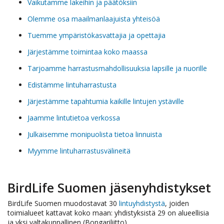
Vaikutamme lakeihin ja päätöksiin
Olemme osa maailmanlaajuista yhteisöä
Tuemme ympäristökasvattajia ja opettajia
Järjestämme toimintaa koko maassa
Tarjoamme harrastusmahdollisuuksia lapsille ja nuorille
Edistämme lintuharrastusta
Järjestämme tapahtumia kaikille lintujen ystäville
Jaamme lintutietoa verkossa
Julkaisemme monipuolista tietoa linnuista
Myymme lintuharrastusvälineitä
BirdLife Suomen jäsenyhdistykset
BirdLife Suomen muodostavat 30
lintuyhdistystä
, joiden
toimialueet kattavat koko maan: yhdistyksistä 29 on alueellisia
ja yksi valtakunnallinen (Bongariliitto).