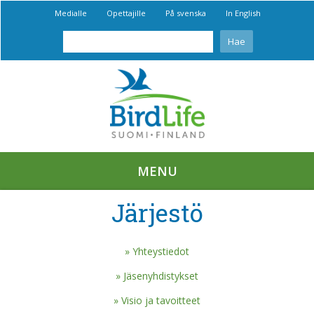
Medialle
Opettajille
På svenska
In English
MENU
Järjestö
Yhteystiedot
Jäsenyhdistykset
Visio ja tavoitteet