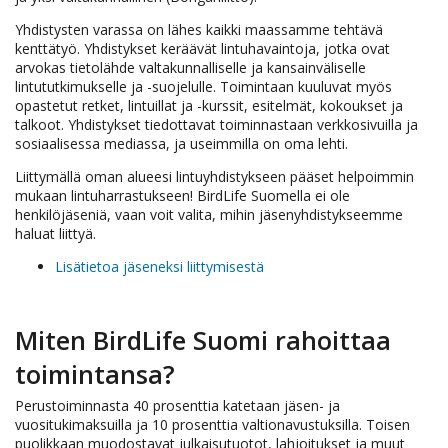
Yhdistysten varassa on lähes kaikki maassamme tehtävä
kenttätyö. Yhdistykset keräävät lintuhavaintoja, jotka ovat
arvokas tietolähde valtakunnalliselle ja kansainväliselle
lintututkimukselle ja -suojelulle. Toimintaan kuuluvat myös
opastetut retket, lintuillat ja -kurssit, esitelmät, kokoukset ja
talkoot. Yhdistykset tiedottavat toiminnastaan verkkosivuilla ja
sosiaalisessa mediassa, ja useimmilla on oma lehti.
Liittymällä oman alueesi lintuyhdistykseen pääset helpoimmin
mukaan lintuharrastukseen! BirdLife Suomella ei ole
henkilöjäseniä, vaan voit valita, mihin jäsenyhdistykseemme
haluat liittyä.
Lisätietoa jäseneksi liittymisestä
Miten BirdLife Suomi rahoittaa
toimintansa?
Perustoiminnasta 40 prosenttia katetaan jäsen- ja
vuositukimaksuilla ja 10 prosenttia valtionavustuksilla. Toisen
puolikkaan muodostavat julkaisutuotot, lahjoitukset ja muut