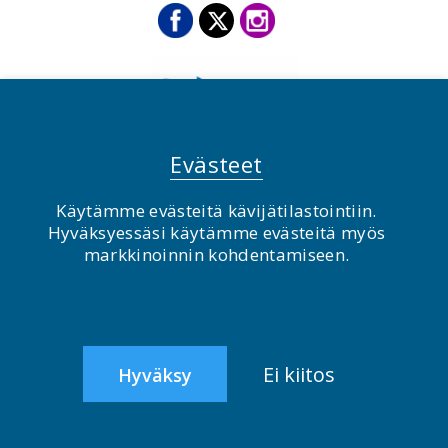
Evästeet
Käytämme evästeitä kävijätilastointiin.
© BirdLife Suomi ry 2026
Hyväksyessäsi käytämme evästeitä myös
markkinoinnin kohdentamiseen.
2.0
Ei kiitos
Hyväksy