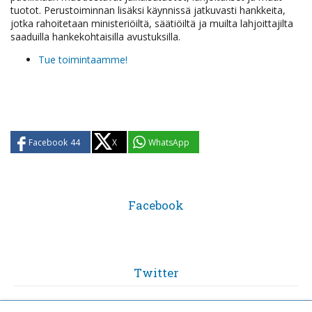
tuotot. Perustoiminnan lisäksi käynnissä jatkuvasti hankkeita,
jotka rahoitetaan ministeriöiltä, säätiöiltä ja muilta lahjoittajilta
saaduilla hankekohtaisilla avustuksilla.
Tue toimintaamme!
Facebook
44
X
WhatsApp
Facebook
Twitter