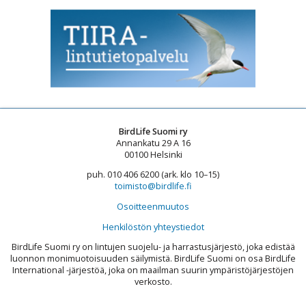
BirdLife Suomi ry
Annankatu 29 A 16
00100 Helsinki
puh. 010 406 6200 (ark. klo 10–15)
toimisto@birdlife.fi
Osoitteenmuutos
Henkilöstön yhteystiedot
BirdLife Suomi ry on lintujen suojelu- ja harrastusjärjestö, joka edistää
luonnon monimuotoisuuden säilymistä. BirdLife Suomi on osa BirdLife
International -järjestöä, joka on maailman suurin ympäristöjärjestöjen
verkosto.