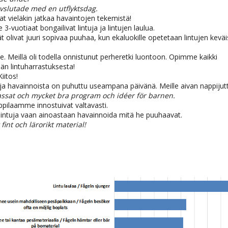
avslutade med en utflyktsdag.
t vieläkin jatkaa havaintojen tekemistä!
e 3-vuotiaat bongailivat lintuja ja lintujen laulua.
 olivat juuri sopivaa puuhaa, kun ekaluokille opetetaan lintujen kevä
lle. Meillä oli todella onnistunut perheretki luontoon. Opimme kaikki
n lintuharrastuksesta!
iitos!
a ja havainnoista on puhuttu useampana päivänä. Meille aivan nappijut
assat och mycket bra program och idéer för barnen.
ilaamme innostuivat valtavasti.
lintuja vaan ainoastaan havainnoida mitä he puuhaavat.
fint och lärorikt material!