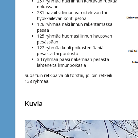
257 ryhmää näki linnun kantavan ruokaa
nokassaan
231 havaitsi linnun varoittelevan tai
hyökkäilevän kohti petoa
126 ryhmää näki linnun rakentamassa
pesää
125 ryhmää huomasi linnun hautovan
pesässään
122 ryhmää kuuli poikasten ääniä
pesästä tai pöntöstä
34 ryhmää pääsi näkemään pesästä
lähteneitä linnunpoikasia
Suosituin retkipäivä oli torstai, jolloin retkeili
138 ryhmää.
Kuvia