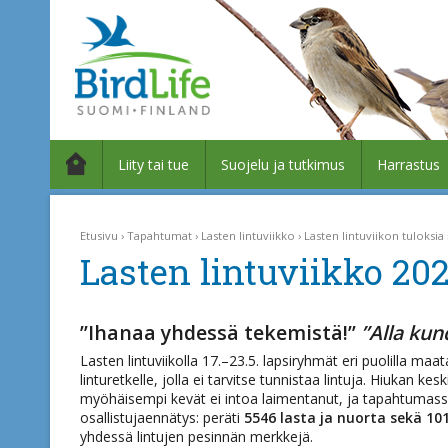
Liity tai tue
Suojelu ja tutkimus
Harrastus
Etusivu
Tapahtumat
Lasten lintuviikko
Lasten lintuviikon tuloksia
Lasten lintuviikko 202
”Ihanaa yhdessä tekemistä!”
”Alla kun
Lasten lintuviikolla 17.–23.5. lapsiryhmät eri puolilla maat
linturetkelle, jolla ei tarvitse tunnistaa lintuja. Hiukan ke
myöhäisempi kevät ei intoa laimentanut, ja tapahtumassa
osallistujaennätys: peräti
5546 lasta ja nuorta sekä 10
yhdessä lintujen pesinnän merkkejä.