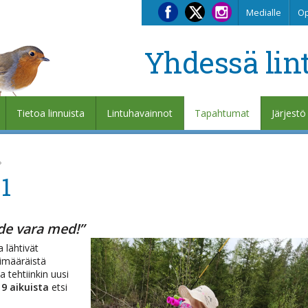
Medialle
Op
Yhdessä lin
Tietoa linnuista
Lintuhavainnot
Tapahtumat
Järjestö
1
de vara med!”
a lähtivät
skimääräistä
 tehtiinkin uusi
19 aikuista
etsi