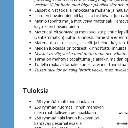
veckan. Vi jobbade med fåglar på olika sätt och 
Lapset olivat todella innokkaana mukana ja haluava
Lintujen havainnointi oli lapsista tosi kivaa. Jopa all
Mainio tapahtuma ja motivoiva materiaali! Tehtävät
käytöksen havainnointia.
Materiaali oli sopivaa ja monipuolista pienille lapsi
(vanhemmatkin) uutta ja innostuimme yhä enemmä
Materiaalit oli tosi kivat, selkeät ja helpot käyttää. K
Meidän luokassa on totisesti kiinnostuttu linnuist
Mycket trevlig vecka med detta tema och välanp
Tämä on mahtava tapahtuma ja ainakin meidän opp
Todella mukava lomake kun ei tarvinnut tunnistaa 
Tusen tack för en rolig lärorik vecka, med mycket 
Tuloksia
458 ryhmää kuuli linnun laulavan
269 ryhmää huomasi linnun menevän
usein mahdolliseen pesäpaikkaan
258 ryhmää näki linnun hakevan tai
kantavan pesämateriaalia