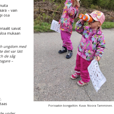
muita
äärä – vain
pi osa
iaalit saivat
vetuloa mukaan
 och ungdom med
e det var lätt
och de såg
tagare –
.
 taas
Porissakin bongailtiin. Kuva: Noora Tamminen.
rade under