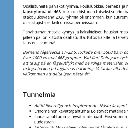
Osallistuneita päiväkotiryhmiä, koululuokkia, perheitä ja 
lapsiryhmiä oli 468
, mikä on historian toiseksi suurin m
etäkoulukeväänä 2020 ryhmiä oli enemmän, kun suurem
osallistujista retkeili omissa perheissään.
Tapahtuman matala kynnys ja kaksikieliset, hauskat mater
jälleen paljon kiitosta osallistujilta. Kiitos kaikille ja ter
taas ensi vuonna!
Barnens fågelvecka 17–23.5. lockade över 5500 barn
över 1000 vuxna i 468 grupper. Vad fint! Deltagare tyckt
att ta sig på en fågelutflykt med de roliga materialet, 
många tecken på fåglarnas häckning. Vi tackar alla del
välkommen att delta igen nästa år!
Tunnelmia
Alltid lika roligt och inspirerande. Nästa år igen!
Erinomainen kevättapahtuma! Loistavat materiaalit
Ihana tapahtuma ja hyvät materiaalit. Ensi vuonna
uudestaan!!!
Jätteroligt! Mina elever blev riktigt fågelinspire