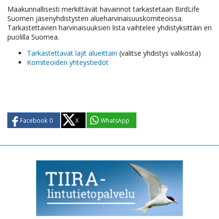
Maakunnallisesti merkittävät havainnot tarkastetaan BirdLife
Suomen jäsenyhdistysten alueharvinaisuuskomiteoissa.
Tarkastettavien harvinaisuuksien lista vaihtelee yhdistyksittäin eri
puolilla Suomea.
Tarkastettavat lajit alueittain
(valitse yhdistys valikosta)
Komiteoiden yhteystiedot
Facebook
0
X
WhatsApp