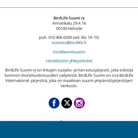
BirdLife Suomi ry
Annankatu 29 A 16
00100 Helsinki
puh. 010 406 6200 (ark. klo 10–15)
toimisto@birdlife.fi
Osoitteenmuutos
Henkilöstön yhteystiedot
BirdLife Suomi ry on lintujen suojelu- ja harrastusjärjestö, joka edistää
luonnon monimuotoisuuden säilymistä. BirdLife Suomi on osa BirdLife
International -järjestöä, joka on maailman suurin ympäristöjärjestöjen
verkosto.