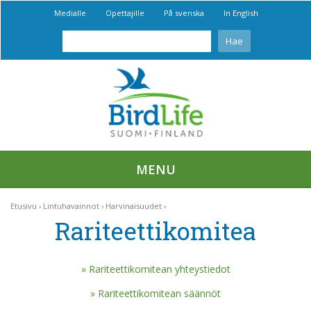
Medialle
Opettajille
På svenska
In English
MENU
Etusivu
Lintuhavainnot
Harvinaisuudet
Rariteettikomitea
Rariteettikomitean yhteystiedot
Rariteettikomitean säännöt