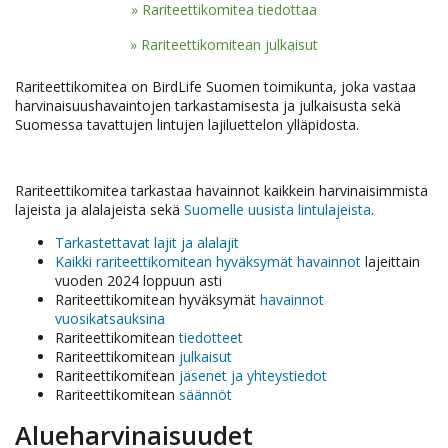
Rariteettikomitea tiedottaa
Rariteettikomitean julkaisut
Rariteettikomitea on BirdLife Suomen toimikunta, joka vastaa
harvinaisuushavaintojen tarkastamisesta ja julkaisusta sekä
Suomessa tavattujen lintujen lajiluettelon ylläpidosta.
Rariteettikomitea tarkastaa havainnot kaikkein harvinaisimmista
lajeista ja alalajeista sekä
Suomelle uusista lintulajeista
.
Tarkastettavat lajit ja alalajit
Kaikki rariteettikomitean hyväksymät havainnot
lajeittain
vuoden 2024 loppuun asti
Rariteettikomitean hyväksymät
havainnot
vuosikatsauksina
Rariteettikomitean
tiedotteet
Rariteettikomitean
julkaisut
Rariteettikomitean
jäsenet ja yhteystiedot
Rariteettikomitean
säännöt
Alueharvinaisuudet