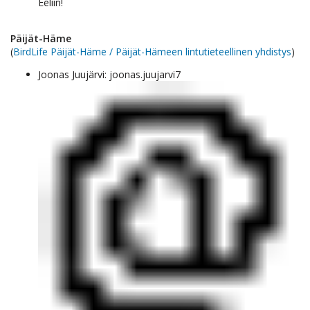
Eeliin!
Päijät-Häme
(
BirdLife Päijät-Häme / Päijät-Hämeen lintutieteellinen yhdistys
)
Joonas Juujärvi: joonas.juujarvi7