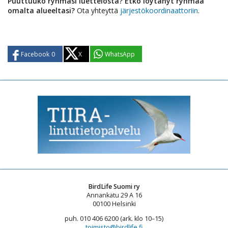
Puuttuuko ryhmäsi luettelosta? Etkö löytänyt ryhmää
omalta alueeltasi?
Ota yhteyttä
järjestökoordinaattoriin
.
Facebook
0
X
WhatsApp
BirdLife Suomi ry
Annankatu 29 A 16
00100 Helsinki
puh. 010 406 6200 (ark. klo 10–15)
toimisto@birdlife.fi