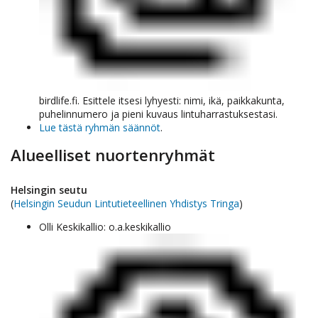
birdlife.fi. Esittele itsesi lyhyesti: nimi, ikä, paikkakunta,
puhelinnumero ja pieni kuvaus lintuharrastuksestasi.
Lue tästä ryhmän säännöt
.
Alueelliset nuortenryhmät
Helsingin seutu
(
Helsingin Seudun Lintutieteellinen Yhdistys Tringa
)
Olli Keskikallio: o.a.keskikallio