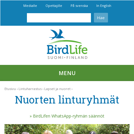
Medialle
Opettajille
På svenska
In English
MENU
Etusivu
Lintuharrastus
Lapset ja nuoret
Nuorten linturyhmät
BirdLifen WhatsApp-ryhmän säännöt