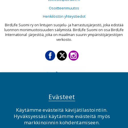
Osoitteenmuutos
Henkilöstön yhteystiedot
BirdLife Suomi ry on lintujen suojelu- ja harrastusjärjestö, joka edistää
luonnon monimuotoisuuden säilymistä. BirdLife Suomi on osa BirdLife
International -järjestöä, joka on maailman suurin ympäristöjärjestöjen
verkosto.
Evästeet
Käytämme evästeitä kävijätilastointiin.
© BirdLife Suomi ry 2026
Hyväksyessäsi käytämme evästeitä myös
markkinoinnin kohdentamiseen.
2.0