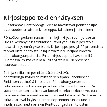
Kirjosieppo teki ennätyksen
Runsaimmat Pönttöbongauksessa havaittavat pönttöpesijät
ovat vuodesta toiseen kirjosieppo, talitiainen ja sinitiainen.
Pönttöbongauksen runsaimman lajin, kirjosiepon, jo useita
vuosia kestänyt runsastuminen jatkui yhä ja lajin pesintöjä
havaittiin nyt ennätyksellisesti. Kirjosieppo pesi yli 22 prosentissa
tarkkailluista pöntöistä ja laji havaittiin yli neljällä viidestä
pönttöbongauspaikasta. Eniten kirjosieppoja havaittiin Itä-
Suomessa, mutta kaikilla alueilla yllettiin yli 20 prosentin
asutusosuuteen.
Tali- ja sinitiaisen pesintämäärät näyttävät
pönttöbongausvuosien mittaan sen sijaan vähentyneen.
Sinitiaisen pesintöjä ilmoitettiin Pönttöbongauksessa
vähemmän kuin koskaan ja talitiaisenkin toiseksi vähiten. Viime
vuosina tiaiskantoja lienevät koetellet sekä pakkastalvet että
pesimäkauden alkuvaiheeseen osuneet takatalvet. Sinitiainen on
pitkällä aikavälillä yksi Suomen nopeimmin runsastuneista
lintulajeista, mutta ainakin Pönttöbongauksen tulosten