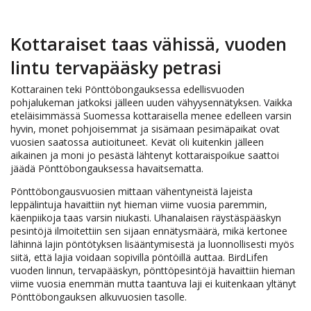
Kottaraiset taas vähissä, vuoden
lintu tervapääsky petrasi
Kottarainen teki Pönttöbongauksessa edellisvuoden
pohjalukeman jatkoksi jälleen uuden vähyysennätyksen. Vaikka
eteläisimmässä Suomessa kottaraisella menee edelleen varsin
hyvin, monet pohjoisemmat ja sisämaan pesimäpaikat ovat
vuosien saatossa autioituneet. Kevät oli kuitenkin jälleen
aikainen ja moni jo pesästä lähtenyt kottaraispoikue saattoi
jäädä Pönttöbongauksessa havaitsematta.
Pönttöbongausvuosien mittaan vähentyneistä lajeista
leppälintuja havaittiin nyt hieman viime vuosia paremmin,
käenpiikoja taas varsin niukasti. Uhanalaisen räystäspääskyn
pesintöjä ilmoitettiin sen sijaan ennätysmäärä, mikä kertonee
lähinnä lajin pöntötyksen lisääntymisestä ja luonnollisesti myös
siitä, että lajia voidaan sopivilla pöntöillä auttaa. BirdLifen
vuoden linnun, tervapääskyn, pönttöpesintöjä havaittiin hieman
viime vuosia enemmän mutta taantuva laji ei kuitenkaan yltänyt
Pönttöbongauksen alkuvuosien tasolle.