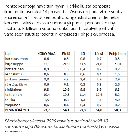
Pönttöpesintöjä havaittiin hyvin. Tarkkailluista pöntöistä
ilmoitettiin asutuksi 54 prosenttia. Osuus on paria viime vuotta
suurempi ja 14-vuotisen pönttöbongaushistorian viidenneksi
korkein. Kaikissa osissa Suomea yli puolet pöntöistä oli nyt
asuttuja. Edellisenä vuonna toukokuun takatalvet johtivat
vähäiseen asutusprosenttiin erityisesti Pohjois-Suomessa.
Pönttöbongauksessa 2026 havaitut pesinnät sekä 10
runsainta lajia (%-osuus tarkkailluista pöntöistä) eri osissa
Suomea)