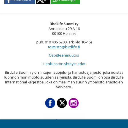
BirdLife Suomi ry
Annankatu 29 A 16
00100 Helsinki
puh. 010 406 6200 (ark. klo 10–15)
toimisto@birdlife.fi
Osoitteenmuutos
Henkilöstön yhteystiedot
BirdLife Suomi ry on lintujen suojelu- ja harrastusjärjestö, joka edistää
luonnon monimuotoisuuden säilymistä. BirdLife Suomi on osa BirdLife
International -järjestöä, joka on maailman suurin ympäristöjärjestöjen
verkosto.