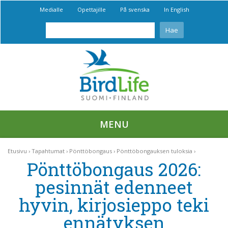
Medialle
Opettajille
På svenska
In English
MENU
Etusivu
Tapahtumat
Pönttöbongaus
Pönttöbongauksen tuloksia
Pönttöbongaus 2026:
pesinnät edenneet
hyvin, kirjosieppo teki
ennätyksen