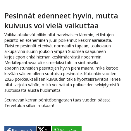
Pesinnät edenneet hyvin, mutta
kuivuus voi vielä vaikuttaa
Vaikka alkukevät olikin ollut harvinaisen lämmin, ei lintujen
pesintöjen eteneminen juuri poikennut keskimääräisestä.
Tiaisten pesinnät etenivät normaaliin tapaan, toukokuun
alkupäivinä suurin joukoin ympäri Suomea saapuneen
kirjosiepon ehkä hieman keskimääräistä ripeämmin.
Merkillepantavaa oli esimerkiksi tali- ja sinitiaisella
epäonnistuneiden pesintöjen hyvin pieni määrä, mikä kertoo
kevään säiden olleen suotuisia pesinnälle. Kuitenkin vuoden
2026 poikkeuksellisen kuivuuden takia hyönteisravintoa lienee
ollut tarjolla vähän, mikä voi haitata poikueiden selviytymistä
suotuisasta alusta huolimatta.
Seuraavan kerran pönttöbongataan taas vuoden päästä.
Tervetuloa silloin mukaan!
Facebook
0
X
WhatsApp