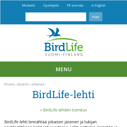
Medialle
Opettajille
På svenska
In English
MENU
Etusivu
Järjestö
Julkaisut
BirdLife-lehti
BirdLife-lehden toimitus
BirdLife-lehti lennähtää jokaisen jäsenen ja tukijan