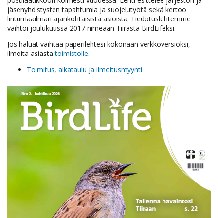
postilaatikkoon kolmesti vuodessa. Lehti esittelee järjestön ja
jäsenyhdistysten tapahtumia ja suojelutyötä sekä kertoo
lintumaailman ajankohtaisista asioista. Tiedotuslehtemme
vaihtoi joulukuussa 2017 nimeään Tiirasta BirdLifeksi.
Jos haluat vaihtaa paperilehtesi kokonaan verkkoversioksi,
ilmoita asiasta
toimistolle
.
Toimitus, aikataulu ja ilmoitusmyynti