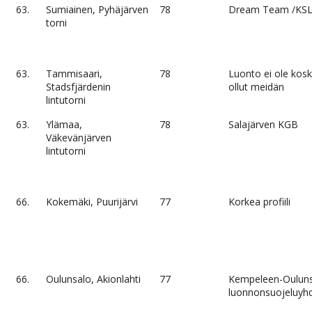
63.
Sumiainen, Pyhäjärven
78
Dream Team /KS
torni
63.
Tammisaari,
78
Luonto ei ole kos
Stadsfjärdenin
ollut meidän
lintutorni
63.
Ylämaa,
78
Salajärven KGB
Väkevänjärven
lintutorni
66.
Kokemäki, Puurijärvi
77
Korkea profiili
66.
Oulunsalo, Akionlahti
77
Kempeleen-Oulun
luonnonsuojeluyhd