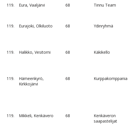
119.
Eura, Vaaljärvi
68
Tinnu Team
119.
Eurajoki, Olkiluoto
68
Ydinryhmä
119.
Halikko, Vesitorni
68
Käkikello
119.
Hämeenkyrö,
68
Kurppakomppania
Kirkkojärvi
119.
Mikkeli, Kenkävero
68
Kenkäveron
saapastelijat