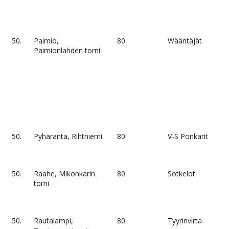
50.
Paimio,
80
Wääntäjät
Paimionlahden torni
50.
Pyhäranta, Rihtniemi
80
V-S Ponkarit
50.
Raahe, Mikonkarin
80
Sotkelot
torni
50.
Rautalampi,
80
Tyyrinvirta