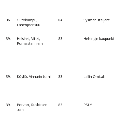
36.
Outokumpu,
84
Sysmän staijarit
Lahenjoensuu
39.
Helsinki, Viikki,
83
Helsingin kaupunki
Pornaistenniemi
39.
Köyliö, Vinnarin torni
83
Lallin Ornitalli
39.
Porvoo, Ruskiksen
83
PSLY
torni