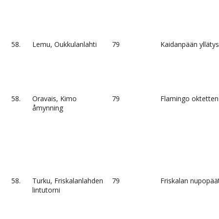
58.
Lemu, Oukkulanlahti
79
Kaidanpään yllätys
58.
Oravais, Kimo
79
Flamingo oktetten
åmynning
58.
Turku, Friskalanlahden
79
Friskalan nupopää
lintutorni