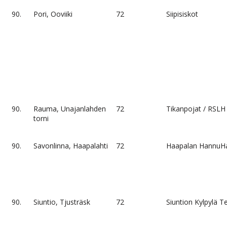
90.
Pori, Ooviiki
72
Siipisiskot
90.
Rauma, Unajanlahden
72
Tikanpojat / RSLH
torni
90.
Savonlinna, Haapalahti
72
Haapalan HannuH
90.
Siuntio, Tjusträsk
72
Siuntion Kylpylä 