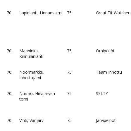
70.
Lapinlahti, Linnansalmi
75
Great Tit Watcher
70.
Maaninka,
75
Ornipöllöt
Kinnulanlahti
70.
Noormarkku,
75
Team Inhottu
Inhottujärvi
70.
Nurmo, Hirvijärven
75
SSLTY
torni
70.
Vihti, Vanjärvi
75
Järvipeipot