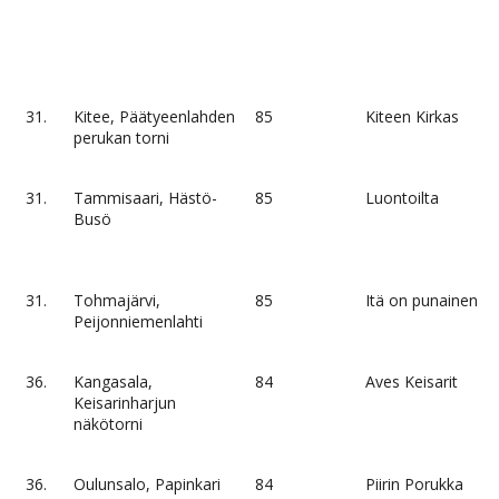
31.
Kitee, Päätyeenlahden
85
Kiteen Kirkas
perukan torni
31.
Tammisaari, Hästö-
85
Luontoilta
Busö
31.
Tohmajärvi,
85
Itä on punainen
Peijonniemenlahti
36.
Kangasala,
84
Aves Keisarit
Keisarinharjun
näkötorni
36.
Oulunsalo, Papinkari
84
Piirin Porukka