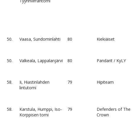
Tyyrinvirrantorni
50.
Vaasa, Sundominlahti
80
Kiekiäiset
50.
Valkeala, Lappalanjärvi
80
Pandarit / KyLY
58.
Ii, Hiastinlahden
79
Hipiteam
lintutorni
58.
Karstula, Humppi, Iso-
79
Defenders of The
Korppisen torni
Crown