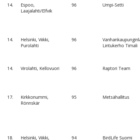
14.
Espoo,
96
Umpi-Setti
Laajalahti/Elfvik
14.
Helsinki, Viikki,
96
Vanhankaupunginl
Purolahti
Lintukerho Timali
14.
Virolahti, Kellovuori
96
Raptori Team
17.
Kirkkonummi,
95
Metsähallitus
Rönnskär
18.
Helsinki, Viikki,
94
BirdLife Suomi