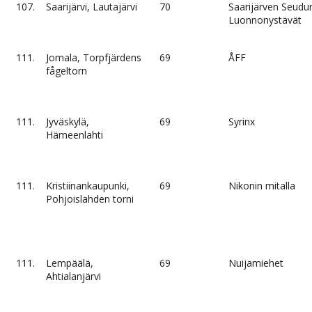
107.
Saarijärvi, Lautajärvi
70
Saarijärven Seudu
Luonnonystävät
111.
Jomala, Torpfjärdens
69
ÅFF
fågeltorn
111.
Jyväskylä,
69
Syrinx
Hämeenlahti
111.
Kristiinankaupunki,
69
Nikonin mitalla
Pohjoislahden torni
111.
Lempäälä,
69
Nuijamiehet
Ahtialanjärvi