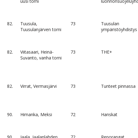
uusi torni
luonnonsuojeluyhd
82.
Tuusula,
73
Tuusulan
Tuusulanjärven torni
ympäristöyhdistys
82.
Viitasaari, Heinä-
73
THE+
Suvanto, vanha torni
82.
Virrat, Vermasjärvi
73
Tunteet pinnassa
90.
Himanka, Meksi
72
Hanskat
90.
Jaala, Jaalanlahden
72
Reporangat