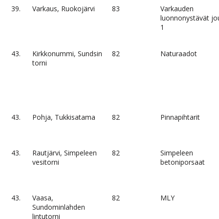
39.
Varkaus, Ruokojärvi
83
Varkauden
luonnonystävät jo
1
43.
Kirkkonummi, Sundsin
82
Naturaadot
torni
43.
Pohja, Tukkisatama
82
Pinnapihtarit
43.
Rautjärvi, Simpeleen
82
Simpeleen
vesitorni
betoniporsaat
43.
Vaasa,
82
MLY
Sundominlahden
lintutorni