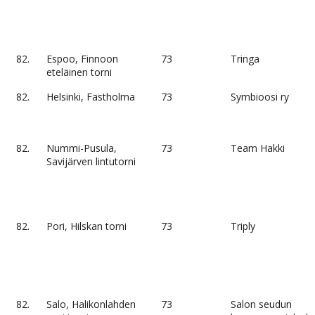
82.
Espoo, Finnoon
73
Tringa
eteläinen torni
82.
Helsinki, Fastholma
73
Symbioosi ry
82.
Nummi-Pusula,
73
Team Hakki
Savijärven lintutorni
82.
Pori, Hilskan torni
73
Triply
82.
Salo, Halikonlahden
73
Salon seudun