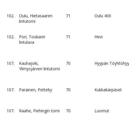
102.
Oulu, Hietasaaren
71
Oulu 400
lintutorni
102.
Pori, Toukarin
71
Hevi
lintulava
107.
Kauhajoki,
70
Hyypän Töyhtöhyy
Ylimysjärven lintutorni
107.
Parainen, Petteby
70
Kukkakärpäset
107.
Raahe, Piehingin torni
70
Luomut