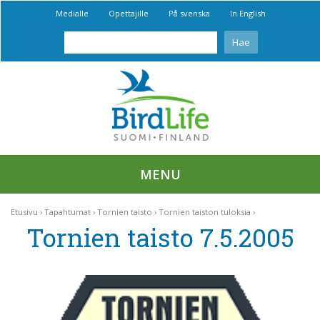
Medialle
Opettajille
På svenska
In English
MENU
Etusivu
Tapahtumat
Tornien taisto
Tornien taiston tuloksia
Tornien taisto 7.5.2005