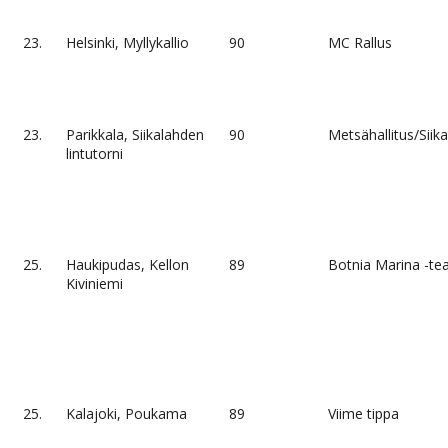
23.
Helsinki, Myllykallio
90
MC Rallus
23.
Parikkala, Siikalahden
90
Metsähallitus/Siika
lintutorni
25.
Haukipudas, Kellon
89
Botnia Marina -t
Kiviniemi
25.
Kalajoki, Poukama
89
Viime tippa