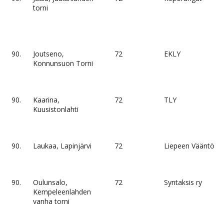
torni
90.
Joutseno,
72
EKLY
Konnunsuon Torni
90.
Kaarina,
72
TLY
Kuusistonlahti
90.
Laukaa, Lapinjärvi
72
Liepeen Vääntö
90.
Oulunsalo,
72
Syntaksis ry
Kempeleenlahden
vanha torni