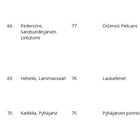
66.
Pedersöre,
77
Östensö Pelicans
Sandsundinjärven
Lintutorni
69.
Helsinki, Lammassaari
76
Lauluelimet
70.
Karkkila, Pyhäjärvi
75
Pyhäjärven ponnis