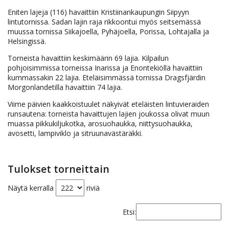
Eniten lajeja (116) havaittiin Kristiinankaupungin Siipyyn
lintutornissa. Sadan lajin raja rikkoontui myös seitsemässä
muussa tornissa Siikajoella, Pyhäjoella, Porissa, Lohtajalla ja
Helsingissä.
Torneista havaittiin keskimäärin 69 lajia. Kilpailun
pohjoisimmissa torneissa Inarissa ja Enontekiöllä havaittiin
kummassakin 22 lajia. Eteläisimmässä tornissa Dragsfjärdin
Morgonlandetilla havaittiin 74 lajia.
Viime päivien kaakkoistuulet näkyivät eteläisten lintuvieraiden
runsautena: torneista havaittujen lajien joukossa olivat muun
muassa pikkukiljukotka, arosuohaukka, niittysuohaukka,
avosetti, lampiviklo ja sitruunavästäräkki.
Tulokset torneittain
Näytä kerralla
riviä
Etsi: