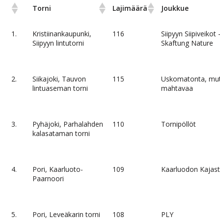
Torni
Lajimäärä
Joukkue
1.
Kristiinankaupunki,
116
Siipyyn Siipiveikot 
Siipyyn lintutorni
Skaftung Nature
2.
Siikajoki, Tauvon
115
Uskomatonta, mu
lintuaseman torni
mahtavaa
3.
Pyhäjoki, Parhalahden
110
Tornipöllöt
kalasataman torni
4.
Pori, Kaarluoto-
109
Kaarluodon Kajas
Paarnoori
5.
Pori, Leveäkarin torni
108
PLY