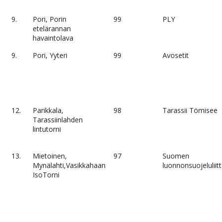
9.
Pori, Porin
99
PLY
etelärannan
havaintolava
9.
Pori, Yyteri
99
Avosetit
12.
Parikkala,
98
Tarassii Tömisee
Tarassiinlahden
lintutorni
13.
Mietoinen,
97
Suomen
Mynälahti,Vasikkahaan
luonnonsuojeluliit
IsoTorni