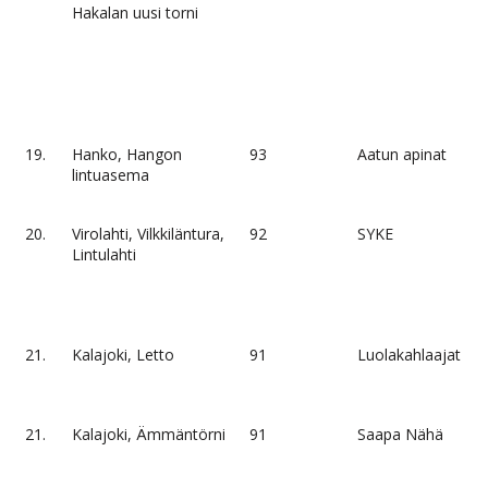
Hakalan uusi torni
19.
Hanko, Hangon
93
Aatun apinat
lintuasema
20.
Virolahti, Vilkkiläntura,
92
SYKE
Lintulahti
21.
Kalajoki, Letto
91
Luolakahlaajat
21.
Kalajoki, Ämmäntörni
91
Saapa Nähä