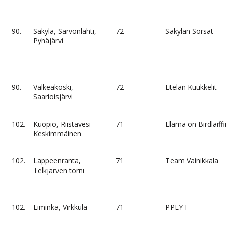
90.
Säkylä, Sarvonlahti,
72
Säkylän Sorsat
Pyhäjärvi
90.
Valkeakoski,
72
Etelän Kuukkelit
Saarioisjärvi
102.
Kuopio, Riistavesi
71
Elämä on Birdlaiffi
Keskimmäinen
102.
Lappeenranta,
71
Team Vainikkala
Telkjärven torni
102.
Liminka, Virkkula
71
PPLY I