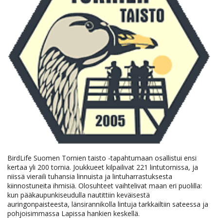
BirdLife Suomen Tornien taisto -tapahtumaan osallistui ensi
kertaa yli 200 tornia. Joukkueet kilpailivat 221 lintutornissa, ja
niissä vieraili tuhansia linnuista ja lintuharrastuksesta
kiinnostuneita ihmisiä. Olosuhteet vaihtelivat maan eri puolilla:
kun pääkaupunkiseudulla nautittiin keväisestä
auringonpaisteesta, länsirannikolla lintuja tarkkailtiin sateessa ja
pohjoisimmassa Lapissa hankien keskellä.