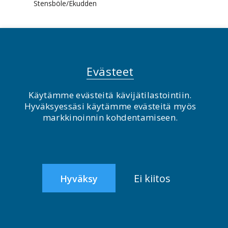
Stensböle/Ekudden
126.
Ruokolahti,
67
Kortavuoren Torni
Kortavuoren torni,
Tekijät
Evästeet
Äitsaari
Käytämme evästeitä kävijätilastointiin.
Hyväksyessäsi käytämme evästeitä myös
126.
Valkeakoski,
67
Emäpitäjän ornitol
markkinoinnin kohdentamiseen.
Tykölänjärvi
126.
Ylitornio, Portimojärvi
67
AIV-Team
Ei kiitos
Hyväksy
132.
Eura, Koskeljärvi,
66
Honkilahden
Latosaari
homenokat