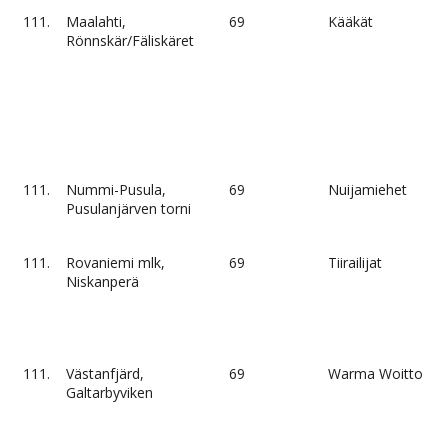
111.
Maalahti,
69
Kääkät
Rönnskär/Fäliskäret
111.
Nummi-Pusula,
69
Nuijamiehet
Pusulanjärven torni
111.
Rovaniemi mlk,
69
Tiirailijat
Niskanperä
111.
Västanfjärd,
69
Warma Woitto
Galtarbyviken