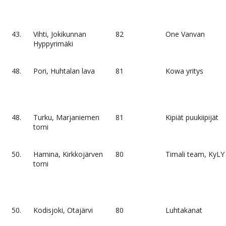
43.
Vihti, Jokikunnan
82
One Vanvan
Hyppyrimäki
48.
Pori, Huhtalan lava
81
Kowa yritys
48.
Turku, Marjaniemen
81
Kipiät puukiipijät
torni
50.
Hamina, Kirkkojärven
80
Timali team, KyLY
torni
50.
Kodisjoki, Otajärvi
80
Luhtakanat