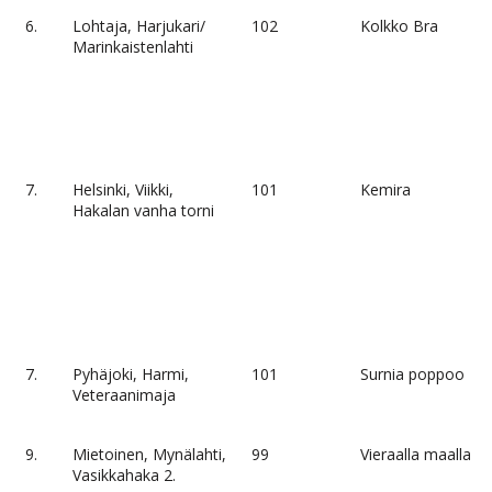
6.
Lohtaja, Harjukari/
102
Kolkko Bra
Marinkaistenlahti
7.
Helsinki, Viikki,
101
Kemira
Hakalan vanha torni
7.
Pyhäjoki, Harmi,
101
Surnia poppoo
Veteraanimaja
9.
Mietoinen, Mynälahti,
99
Vieraalla maalla
Vasikkahaka 2.