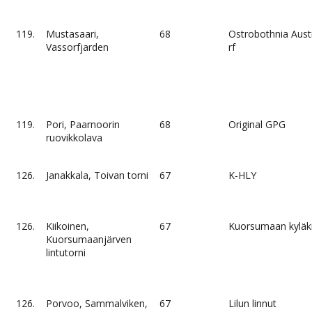
119.
Mustasaari,
68
Ostrobothnia Austr
Vassorfjarden
rf
119.
Pori, Paarnoorin
68
Original GPG
ruovikkolava
126.
Janakkala, Toivan torni
67
K-HLY
126.
Kiikoinen,
67
Kuorsumaan kyläkii
Kuorsumaanjärven
lintutorni
126.
Porvoo, Sammalviken,
67
Lilun linnut