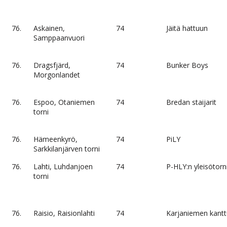
76.
Askainen,
74
Jäitä hattuun
Samppaanvuori
76.
Dragsfjärd,
74
Bunker Boys
Morgonlandet
76.
Espoo, Otaniemen
74
Bredan staijarit
torni
76.
Hämeenkyrö,
74
PiLY
Sarkkilanjärven torni
76.
Lahti, Luhdanjoen
74
P-HLY:n yleisötorn
torni
76.
Raisio, Raisionlahti
74
Karjaniemen kantt