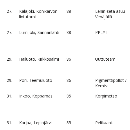
27.
Kalajoki, Konikarvon
88
Lenin-setä asuu
lintutorni
Venäjällä
27.
Lumijoki, Sannanlahti
88
PPLY II
29.
Hailuoto, Kirkkosalmi
86
Uuttuteam
29.
Pori, Teemuluoto
86
Pigmenttipöllöt /
Kemira
31.
Inkoo, Kopparnäs
85
Korpimetso
31.
Karjaa, Lepinjärvi
85
Pelikaanit