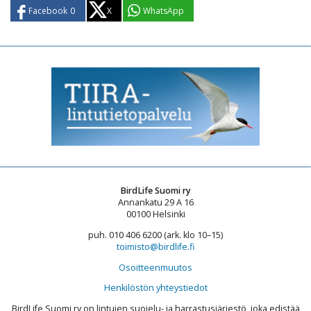
Facebook
0
X
WhatsApp
BirdLife Suomi ry
Annankatu 29 A 16
00100 Helsinki
puh. 010 406 6200 (ark. klo 10–15)
toimisto@birdlife.fi
Osoitteenmuutos
Henkilöstön yhteystiedot
BirdLife Suomi ry on lintujen suojelu- ja harrastusjärjestö, joka edistää