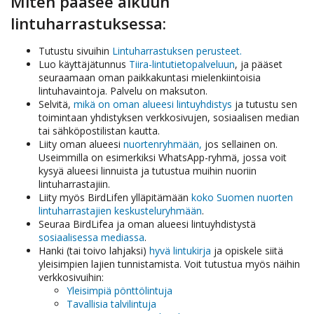
Miten pääsee alkuun
lintuharrastuksessa:
Tutustu sivuihin
Lintuharrastuksen perusteet.
Luo käyttäjätunnus
Tiira-lintutietopalveluun
, ja pääset
seuraamaan oman paikkakuntasi mielenkiintoisia
lintuhavaintoja. Palvelu on maksuton.
Selvitä,
mikä on oman alueesi lintuyhdistys
ja tutustu sen
toimintaan yhdistyksen verkkosivujen, sosiaalisen median
tai sähköpostilistan kautta.
Liity oman alueesi
nuortenryhmään,
jos sellainen on.
Useimmilla on esimerkiksi WhatsApp-ryhmä, jossa voit
kysyä alueesi linnuista ja tutustua muihin nuoriin
lintuharrastajiin.
Liity myös BirdLifen ylläpitämään
koko Suomen nuorten
lintuharrastajien keskusteluryhmään
.
Seuraa BirdLifea ja oman alueesi lintuyhdistystä
sosiaalisessa mediassa
.
Hanki (tai toivo lahjaksi)
hyvä lintukirja
ja opiskele siitä
yleisimpien lajien tunnistamista. Voit tutustua myös näihin
verkkosivuihin:
Yleisimpiä pönttölintuja
Tavallisia talvilintuja