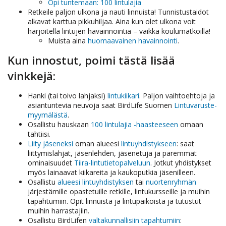
Opi tuntemaan: 100 lintulajia
Retkeile paljon ulkona ja nauti linnuista! Tunnistustaidot
alkavat karttua pikkuhiljaa. Aina kun olet ulkona voit
harjoitella lintujen havainnointia – vaikka koulumatkoilla!
Muista aina
huomaavainen havainnointi
.
Kun innostut, poimi tästä lisää
vinkkejä:
Hanki (tai toivo lahjaksi)
lintukiikari
. Paljon vaihtoehtoja ja
asiantuntevia neuvoja saat BirdLife Suomen
Lintuvaruste-
myymälästä
.
Osallistu hauskaan
100 lintulajia -haasteeseen
omaan
tahtiisi.
Liity jäseneksi
oman alueesi
lintuyhdistykseen
: saat
liittymislahjat, jäsenlehden, jäsenetuja ja paremmat
ominaisuudet
Tiira-lintutietopalveluun
. Jotkut yhdistykset
myös lainaavat kiikareita ja kaukoputkia jäsenilleen.
Osallistu
alueesi lintuyhdistyksen
tai
nuortenryhmän
järjestämille opastetuille retkille, lintukursseille ja muihin
tapahtumiin. Opit linnuista ja lintupaikoista ja tutustut
muihin harrastajiin.
Osallistu BirdLifen
valtakunnallisiin tapahtumiin
: