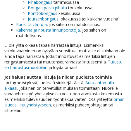
Pihabongaus
tammikuussa
Bongaa päivä pihalla
toukokuussa
Pönttöbongaus
kesäkuussa
Joutsenbongaus
lokakuussa (ei kaikkina vuosina)
Ruoki talvilintuja
, jos siihen on mahdollisuus.
Rakenna ja ripusta linnunpönttöjä
, jos siihen on
mahdollisuus.
Ei ole yhtä oikeaa tapaa harrastaa lintuja. Esimerkiksi
valokuvaaminen on nykyään suosittua, mutta se ei suinkaan ole
ainoa tapa harrastaa. Jotkut innostuvat esimerkiksi lintujen
rengastamisesta tai muutonseurannasta lintuasemilla.
Tutustu
eri harrastusmuotoihin
ja löydä omasi!
Jos haluat auttaa lintuja ja niiden puolesta toimivia
lintuyhdistyksiä
, lue lisää vinkkejä täältä:
Auta antamalla
aikaasi
. Jokainen on tervetullut mukaan toimintaan! Nuorelle
vapaaehtoistyö yhdistyksessä voi tuoda arvokasta kokemusta
esimerkiksi tulevaisuuden työnhakua varten. Ota yhteyttä
oman
alueesi lintuyhdistykseen
, esimerkiksi puheenjohtajaan tai
sihteeriin.