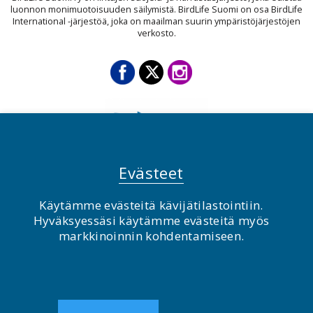
luonnon monimuotoisuuden säilymistä. BirdLife Suomi on osa BirdLife
International -järjestöä, joka on maailman suurin ympäristöjärjestöjen
verkosto.
Evästeet
Käytämme evästeitä kävijätilastointiin.
© BirdLife Suomi ry 2026
Hyväksyessäsi käytämme evästeitä myös
markkinoinnin kohdentamiseen.
2.0