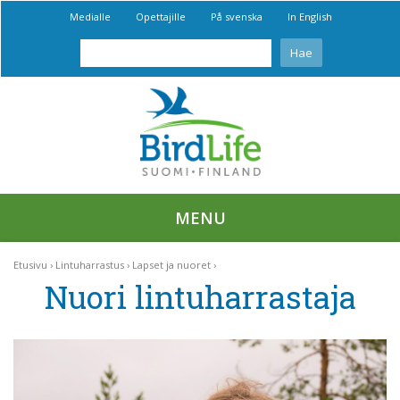
Medialle
Opettajille
På svenska
In English
MENU
Etusivu
Lintuharrastus
Lapset ja nuoret
Nuori lintuharrastaja