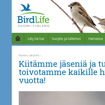
Liity tai tue
Suojelu ja tutkimus
Harrastus
Etusivu
Järjestö
Kiitämme jäseniä ja t
toivotamme kaikille hy
vuotta!