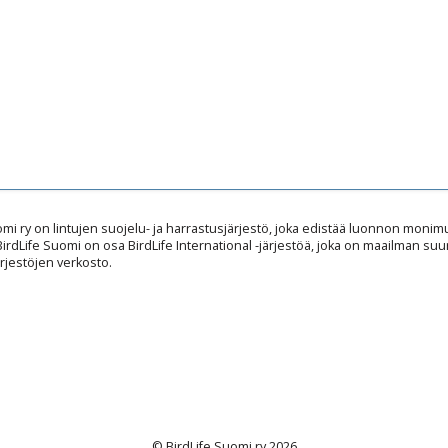
omi ry on lintujen suojelu- ja harrastusjärjestö, joka edistää luonnon mon
 BirdLife Suomi on osa BirdLife International -järjestöä, joka on maailman suu
rjestöjen verkosto.
© BirdLife Suomi ry 2026