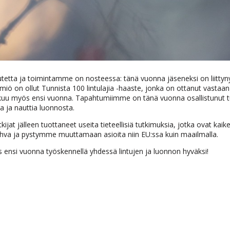
tetta ja toimintamme on nosteessa: tänä vuonna jäseneksi on liittyny
lmiö on ollut Tunnista 100 lintulajia -haaste, jonka on ottanut vastaan
atkuu myös ensi vuonna. Tapahtumiimme on tänä vuonna osallistunut 
a ja nauttia luonnosta.
at jälleen tuottaneet useita tieteellisiä tutkimuksia, jotka ovat kaik
hva ja pystymme muuttamaan asioita niin EU:ssa kuin maailmalla.
 ensi vuonna työskennellä yhdessä lintujen ja luonnon hyväksi!