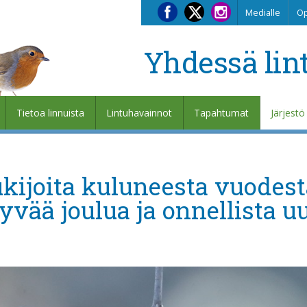
Medialle
Op
Yhdessä lin
Tietoa linnuista
Lintuhavainnot
Tapahtumat
Järjestö
ukijoita kuluneesta vuodest
vää joulua ja onnellista u