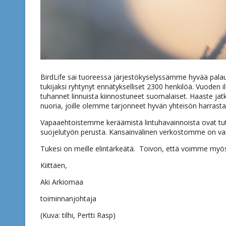
BirdLife sai tuoreessa järjestökyselyssämme hyvää palau
tukijaksi ryhtynyt ennätykselliset 2300 henkilöä. Vuoden i
tuhannet linnuista kiinnostuneet suomalaiset. Haaste j
nuoria, joille olemme tarjonneet hyvän yhteisön harrasta
Vapaaehtoistemme keräämistä lintuhavainnoista ovat tutkij
suojelutyön perusta. Kansainvälinen verkostomme on va
Tukesi on meille elintärkeätä. Toivon, että voimme myös
Kiittäen,
Aki Arkiomaa
toiminnanjohtaja
(Kuva: tilhi, Pertti Rasp)