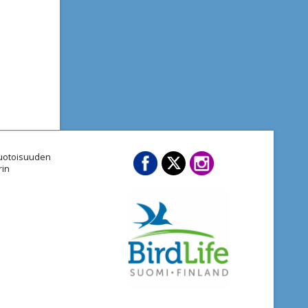
imuotoisuuden
rin