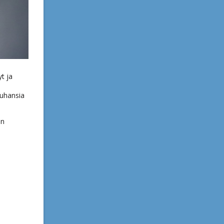
t ja
tuhansia
en