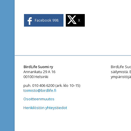
Facebook
998
X
BirdLife Suomi ry
BirdLife Su
Annankatu 29 A 16
säilymistä.
00100 Helsinki
ympäristöjä
puh. 010 406 6200 (ark. klo 10–15)
toimisto@birdlife.fi
Osoitteenmuutos
Henkilöstön yhteystiedot