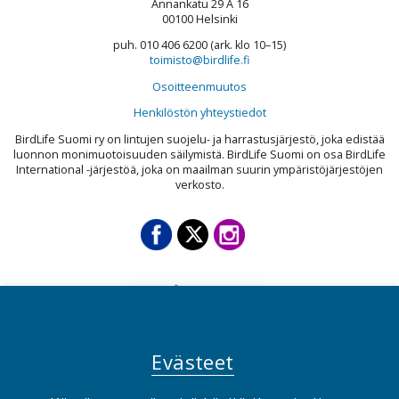
Annankatu 29 A 16
00100 Helsinki
puh. 010 406 6200 (ark. klo 10–15)
toimisto@birdlife.fi
Osoitteenmuutos
Henkilöstön yhteystiedot
BirdLife Suomi ry on lintujen suojelu- ja harrastusjärjestö, joka edistää
luonnon monimuotoisuuden säilymistä. BirdLife Suomi on osa BirdLife
International -järjestöä, joka on maailman suurin ympäristöjärjestöjen
verkosto.
Evästeet