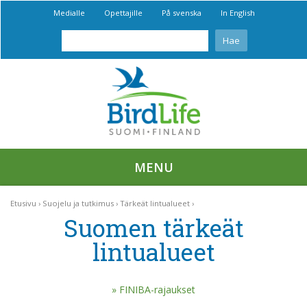
Medialle
Opettajille
På svenska
In English
MENU
Etusivu
Suojelu ja tutkimus
Tärkeät lintualueet
Suomen tärkeät
lintualueet
FINIBA-rajaukset