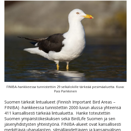
FINIBA-hankkeessa tunnistettiin 29 selkälokille tärkeää pesimäaluetta. Kuva:
Pasi Parkkinen
Suomen tärkeät lintualueet (Finnish Important Bird Areas –
FINIBA) -hankkeessa tunnistettiin 2000-luvun alussa yhteensä
411 kansallisesti tärkeää lintualuetta. Hanke toteutettiin
Suomen ympäristökeskuksen sekä BirdLife Suomen ja sen
jäsenyhdistysten yhteistyönä. FINIBA-alueet ovat kansallisesti
merkittäviä uhanalaisten, silmälläpidettävien ja kansainvälisen