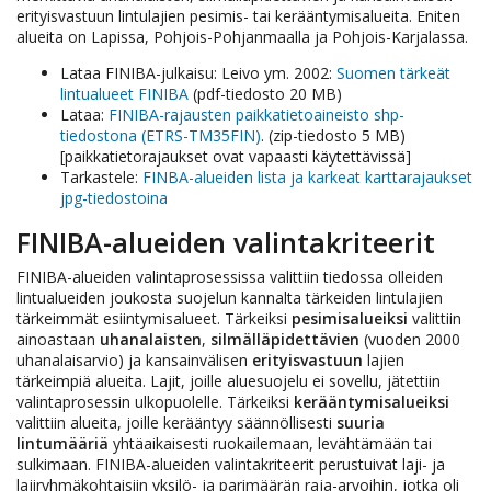
erityisvastuun lintulajien pesimis- tai kerääntymisalueita. Eniten
alueita on Lapissa, Pohjois-Pohjanmaalla ja Pohjois-Karjalassa.
Lataa FINIBA-julkaisu: Leivo ym. 2002:
Suomen tärkeät
lintualueet FINIBA
(pdf-tiedosto 20 MB)
Lataa:
FINIBA-rajausten paikkatietoaineisto shp-
tiedostona (ETRS-TM35FIN)
. (zip-tiedosto 5 MB)
[paikkatietorajaukset ovat vapaasti käytettävissä]
Tarkastele:
FINBA-alueiden lista ja karkeat karttarajaukset
jpg-tiedostoina
FINIBA-alueiden valintakriteerit
FINIBA-alueiden valintaprosessissa valittiin tiedossa olleiden
lintualueiden joukosta suojelun kannalta tärkeiden lintulajien
tärkeimmät esiintymisalueet. Tärkeiksi
pesimisalueiksi
valittiin
ainoastaan
uhanalaisten
,
silmälläpidettävien
(vuoden 2000
uhanalaisarvio) ja kansainvälisen
erityisvastuun
lajien
tärkeimpiä alueita. Lajit, joille aluesuojelu ei sovellu, jätettiin
valintaprosessin ulkopuolelle. Tärkeiksi
kerääntymisalueiksi
valittiin alueita, joille kerääntyy säännöllisesti
suuria
lintumääriä
yhtäaikaisesti ruokailemaan, levähtämään tai
sulkimaan. FINIBA-alueiden valintakriteerit perustuivat laji- ja
lajiryhmäkohtaisiin yksilö- ja parimäärän raja-arvoihin, jotka oli