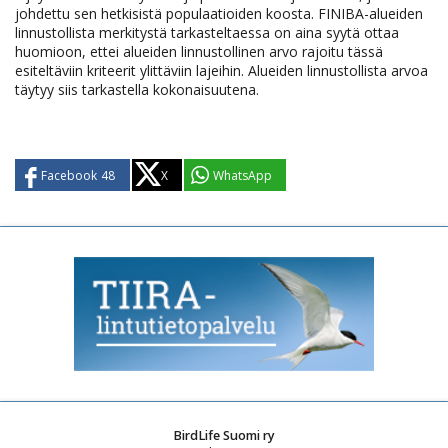
johdettu sen hetkisistä populaatioiden koosta. FINIBA-alueiden
linnustollista merkitystä tarkasteltaessa on aina syytä ottaa
huomioon, ettei alueiden linnustollinen arvo rajoitu tässä
esiteltäviin kriteerit ylittäviin lajeihin. Alueiden linnustollista arvoa
täytyy siis tarkastella kokonaisuutena.
Facebook
48
X
WhatsApp
BirdLife Suomi ry