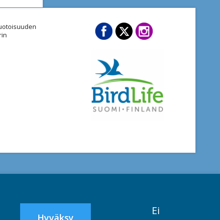
imuotoisuuden
rin
Ei
Hyväksy