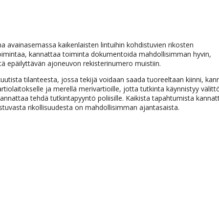
ina avainasemassa kaikenlaisten lintuihin kohdistuvien rikosten
a toimintaa, kannattaa toiminta dokumentoida mahdollisimman hyvin,
tä epäilyttävän ajoneuvon rekisterinumero muistiin.
 akuutista tilanteesta, jossa tekijä voidaan saada tuoreeltaan kiinni, ka
olaitokselle ja merellä merivartioille, jotta tutkinta käynnistyy välitt
 kannattaa tehdä tutkintapyyntö poliisille. Kaikista tapahtumista kannat
hdistuvasta rikollisuudesta on mahdollisimman ajantasaista.