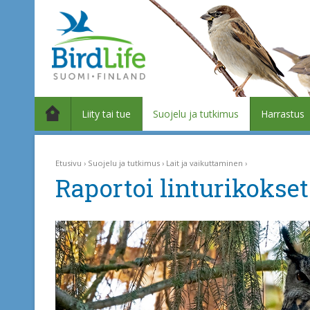
Liity tai tue
Suojelu ja tutkimus
Harrastus
Etusivu
Suojelu ja tutkimus
Lait ja vaikuttaminen
Raportoi linturikokset