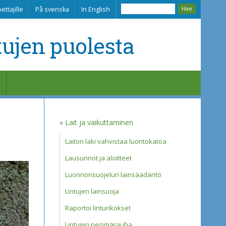
ettajille
På svenska
In English
tujen puolesta
Lait ja vaikuttaminen
Laiton laki vahvistaa luontokatoa
Lausunnot ja aloitteet
Luonnonsuojelun lainsäädäntö
Lintujen lainsuoja
Raportoi linturikokset
Lintujen pesimärauha