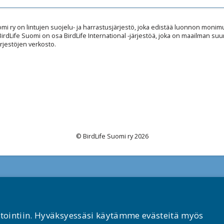
omi ry on lintujen suojelu- ja harrastusjärjestö, joka edistää luonnon mon
 BirdLife Suomi on osa BirdLife International -järjestöä, joka on maailman suu
rjestöjen verkosto.
© BirdLife Suomi ry 2026
stointiin. Hyväksyessäsi käytämme evästeitä myös