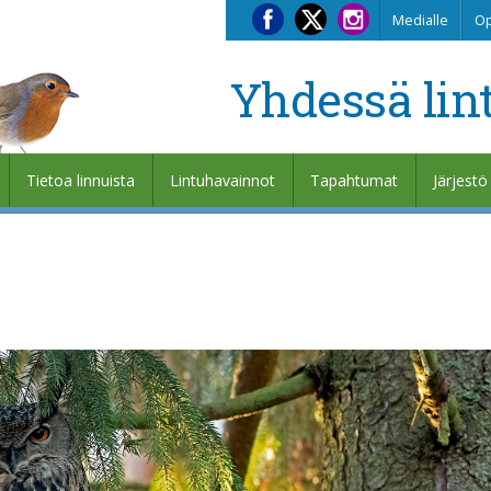
Medialle
Op
Yhdessä lin
Tietoa linnuista
Lintuhavainnot
Tapahtumat
Järjestö