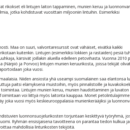
at rikokset eli lintujen laiton tappaminen, munien keruu ja luonnonva
a, jotka kohdistuvat vuosittain miljooniin lintuihin. Esimerkiksi
sti. Maa on suuri, valvontaresurssit ovat vähäiset, eivätkä kaikki
ikotaan kuitenkin. Lintujen (esimerkiksi lokkien ja rastaiden) pesiä tu
uuhkaja, kärsivät joillakin alueilla edelleen petovihasta. Vuonna 2010 p
 (Närpiö ja Porvoo) lintujen munien keruurikosta, joissa tekijät oliva
aportoidaan joka vuosi.
komaalaisia. Niiden ansiosta yhä useampi suomalainen saa elantonsa l
luttuja paitsi elämyksenä muistoihin, myös pinnalistoille ja kuvakokoel
sta toimintaa. Lintujen munien keruu, munien haudottaminen ja luvaton
Toimintaan voi liittyä myös laitonta kauppaa. Monet petolintulajimme
y joka vuosi myös keskieurooppalaisia munienkerääjiksi ja luonnonv
ohdistuvien luonnonsuojelurikosten torjuntaan keskittyvä työryhmä, j
uomi. Ryhmän ensisijaisena tavoitteena on parantaa tiedon kulkua ja
voittaa mahdollisia linturikosten tekijöitä.