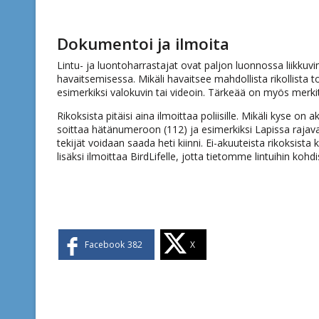
Dokumentoi ja ilmoita
Lintu- ja luontoharrastajat ovat paljon luonnossa liikkuv
havaitsemisessa. Mikäli havaitsee mahdollista rikollist
esimerkiksi valokuvin tai videoin. Tärkeää on myös merki
Rikoksista pitäisi aina ilmoittaa poliisille. Mikäli kyse on
soittaa hätänumeroon (112) ja esimerkiksi Lapissa rajavarti
tekijät voidaan saada heti kiinni. Ei-akuuteista rikoksista
lisäksi ilmoittaa BirdLifelle, jotta tietomme lintuihin ko
Facebook
382
X