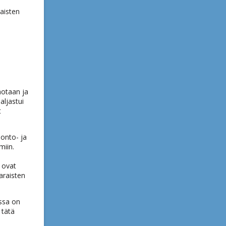
raisten
hotaan ja
aljastui
t
uonto- ja
miin.
 ovat
araisten
ossa on
 tätä