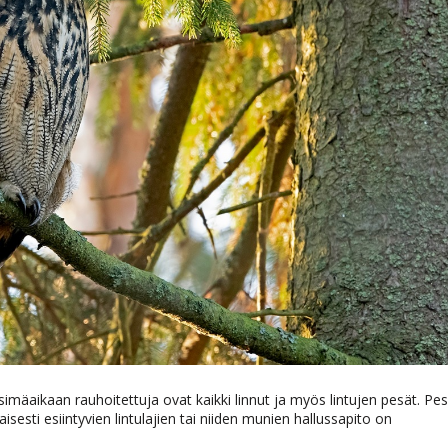
imäaikaan rauhoitettuja ovat kaikki linnut ja myös lintujen pesät. Pesi
esti esiintyvien lintulajien tai niiden munien hallussapito on