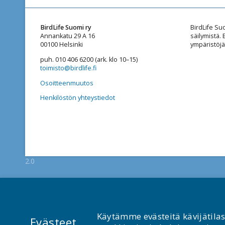
BirdLife Suomi ry
BirdLife Su
Annankatu 29 A 16
säilymistä.
00100 Helsinki
ympäristöjä
puh. 010 406 6200 (ark. klo 10–15)
toimisto@birdlife.fi
Osoitteenmuutos
Henkilöstön yhteystiedot
2.0
Käytämme evästeitä kävijätila
Evästeet