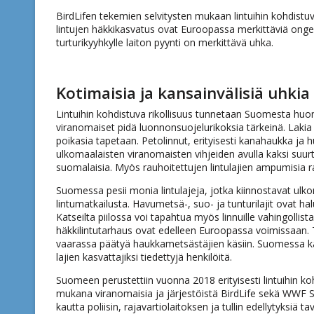
BirdLifen tekemien selvitysten mukaan lintuihin kohdistuv
lintujen häkkikasvatus ovat Euroopassa merkittäviä ongelmi
turturikyyhkylle laiton pyynti on merkittävä uhka.
Kotimaisia ja kansainvälisiä uhkia
Lintuihin kohdistuva rikollisuus tunnetaan Suomesta huono
viranomaiset pidä luonnonsuojelurikoksia tärkeinä. Lakia r
poikasia tapetaan. Petolinnut, erityisesti kanahaukka ja h
ulkomaalaisten viranomaisten vihjeiden avulla kaksi suurta
suomalaisia. Myös rauhoitettujen lintulajien ampumisia r
Suomessa pesii monia lintulajeja, jotka kiinnostavat ul
lintumatkailusta. Havumetsä-, suo- ja tunturilajit ovat ha
Katseilta piilossa voi tapahtua myös linnuille vahingolli
häkkilintutarhaus ovat edelleen Euroopassa voimissaan. 
vaarassa päätyä haukkametsästäjien käsiin. Suomessa kä
lajien kasvattajiksi tiedettyjä henkilöitä.
Suomeen perustettiin vuonna 2018 erityisesti lintuihin k
mukana viranomaisia ja järjestöistä BirdLife sekä WWF S
kautta poliisin, rajavartiolaitoksen ja tullin edellytyksiä ta