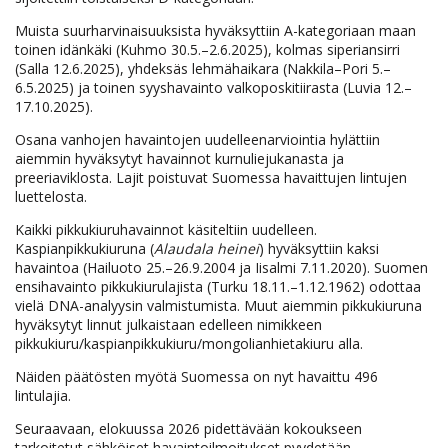
Muista suurharvinaisuuksista hyväksyttiin A-kategoriaan maan
toinen idänkäki (Kuhmo 30.5.–2.6.2025), kolmas siperiansirri
(Salla 12.6.2025), yhdeksäs lehmähaikara (Nakkila–Pori 5.–
6.5.2025) ja toinen syyshavainto valkoposkitiirasta (Luvia 12.–
17.10.2025).
Osana vanhojen havaintojen uudelleenarviointia hylättiin
aiemmin hyväksytyt havainnot kurnuliejukanasta ja
preeriaviklosta. Lajit poistuvat Suomessa havaittujen lintujen
luettelosta.
Kaikki pikkukiuruhavainnot käsiteltiin uudelleen.
Kaspianpikkukiuruna (
Alaudala heinei
) hyväksyttiin kaksi
havaintoa (Hailuoto 25.–26.9.2004 ja Iisalmi 7.11.2020). Suomen
ensihavainto pikkukiurulajista (Turku 18.11.–1.12.1962) odottaa
vielä DNA-analyysin valmistumista. Muut aiemmin pikkukiuruna
hyväksytyt linnut julkaistaan edelleen nimikkeen
pikkukiuru/kaspianpikkukiuru/mongolianhietakiuru alla.
Näiden päätösten myötä Suomessa on nyt havaittu 496
lintulajia.
Seuraavaan, elokuussa 2026 pidettävään kokoukseen
tarkoitetut sähköiset havaintoilmoitukset pyydetään