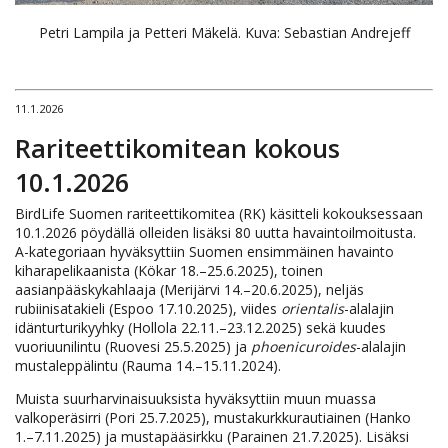
Petri Lampila ja Petteri Mäkelä. Kuva: Sebastian Andrejeff
11.1.2026
Rariteettikomitean kokous
10.1.2026
BirdLife Suomen rariteettikomitea (RK) käsitteli kokouksessaan
10.1.2026 pöydällä olleiden lisäksi 80 uutta havaintoilmoitusta.
A-kategoriaan hyväksyttiin Suomen ensimmäinen havainto
kiharapelikaanista (Kökar 18.–25.6.2025), toinen
aasianpääskykahlaaja (Merijärvi 14.–20.6.2025), neljäs
rubiinisatakieli (Espoo 17.10.2025), viides
orientalis
-alalajin
idänturturikyyhky (Hollola 22.11.–23.12.2025) sekä kuudes
vuoriuunilintu (Ruovesi 25.5.2025) ja
phoenicuroides
-alalajin
mustaleppälintu (Rauma 14.–15.11.2024).
Muista suurharvinaisuuksista hyväksyttiin muun muassa
valkoperäsirri (Pori 25.7.2025), mustakurkkurautiainen (Hanko
1.–7.11.2025) ja mustapääsirkku (Parainen 21.7.2025). Lisäksi