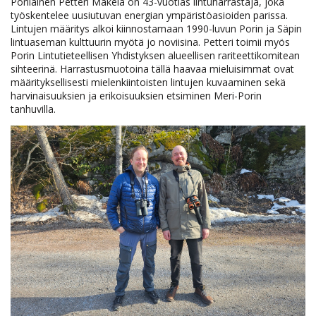
Porilainen Petteri Mäkelä on 43-vuotias lintuharrastaja, joka
työskentelee uusiutuvan energian ympäristöasioiden parissa.
Lintujen määritys alkoi kiinnostamaan 1990-luvun Porin ja Säpin
lintuaseman kulttuurin myötä jo noviisina. Petteri toimii myös
Porin Lintutieteellisen Yhdistyksen alueellisen rariteettikomitean
sihteerinä. Harrastusmuotoina tällä haavaa mieluisimmat ovat
määrityksellisesti mielenkiintoisten lintujen kuvaaminen sekä
harvinaisuuksien ja erikoisuuksien etsiminen Meri-Porin
tanhuvilla.