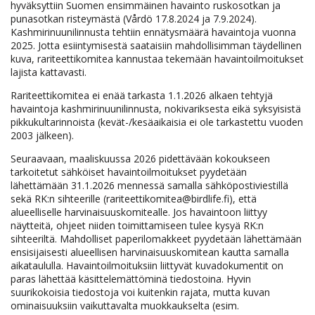
hyväksyttiin Suomen ensimmäinen havainto ruskosotkan ja
punasotkan risteymästä (Vårdö 17.8.2024 ja 7.9.2024).
Kashmirinuunilinnusta tehtiin ennätysmäärä havaintoja vuonna
2025. Jotta esiintymisestä saataisiin mahdollisimman täydellinen
kuva, rariteettikomitea kannustaa tekemään havaintoilmoitukset
lajista kattavasti.
Rariteettikomitea ei enää tarkasta 1.1.2026 alkaen tehtyjä
havaintoja kashmirinuunilinnusta, nokivariksesta eikä syksyisistä
pikkukultarinnoista (kevät-/kesäaikaisia ei ole tarkastettu vuoden
2003 jälkeen).
Seuraavaan, maaliskuussa 2026 pidettävään kokoukseen
tarkoitetut sähköiset havaintoilmoitukset pyydetään
lähettämään 31.1.2026 mennessä samalla sähköpostiviestillä
sekä RK:n sihteerille (rariteettikomitea@birdlife.fi), että
alueelliselle harvinaisuuskomitealle. Jos havaintoon liittyy
näytteitä, ohjeet niiden toimittamiseen tulee kysyä RK:n
sihteeriltä. Mahdolliset paperilomakkeet pyydetään lähettämään
ensisijaisesti alueellisen harvinaisuuskomitean kautta samalla
aikataululla. Havaintoilmoituksiin liittyvät kuvadokumentit on
paras lähettää käsittelemättöminä tiedostoina. Hyvin
suurikokoisia tiedostoja voi kuitenkin rajata, mutta kuvan
ominaisuuksiin vaikuttavalta muokkaukselta (esim.