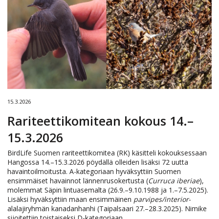
15.3.2026
Rariteettikomitean kokous 14.–
15.3.2026
BirdLife Suomen rariteettikomitea (RK) käsitteli kokouksessaan
Hangossa 14.–15.3.2026 pöydällä olleiden lisäksi 72 uutta
havaintoilmoitusta. A-kategoriaan hyväksyttiin Suomen
ensimmäiset havainnot lännenrusokertusta (
Curruca iberiae
),
molemmat Säpin lintuasemalta (26.9.–9.10.1988 ja 1.–7.5.2025).
Lisäksi hyväksyttiin maan ensimmäinen
parvipes/interior
-
alalajiryhmän kanadanhanhi (Taipalsaari 27.–28.3.2025). Nimike
sijoitettiin toistaiseksi D-kategoriaan.