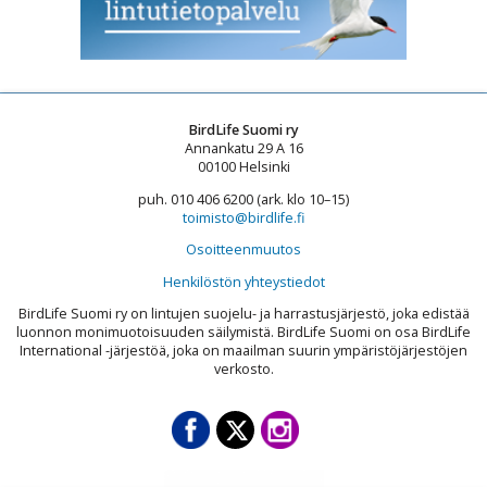
BirdLife Suomi ry
Annankatu 29 A 16
00100 Helsinki
puh. 010 406 6200 (ark. klo 10–15)
toimisto@birdlife.fi
Osoitteenmuutos
Henkilöstön yhteystiedot
BirdLife Suomi ry on lintujen suojelu- ja harrastusjärjestö, joka edistää
luonnon monimuotoisuuden säilymistä. BirdLife Suomi on osa BirdLife
International -järjestöä, joka on maailman suurin ympäristöjärjestöjen
verkosto.