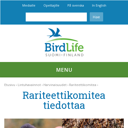
Medialle
Opettajille
På svenska
In English
MENU
Etusivu
Lintuhavainnot
Harvinaisuudet
Rariteettikomitea
Rariteettikomitea
tiedottaa