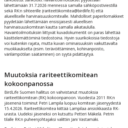
lähettämään 31.7.2026 mennessä samalla sähköpostiviestillä
sekä RK:n sihteerille (rariteettikomitea@birdlife.fi) että
alueelliselle harvinaisuuskomitealle. Mahdolliset paperilomakkeet
pyydetään lähettämään ensisijaisesti alueellisen
harvinaisuuskomitean kautta samalla aikataululla.
Havaintoilmoituksiin liittyvät kuvadokumentit on paras lähettää
käsittelemättöminä tiedostoina. Hyvin suurikokoisia tiedostoja
voi kuitenkin rajata, mutta kuvan ominaisuuksiin vaikuttavalta
muokkaukselta (esim. terävöittäminen, kohinanpoisto,
värilämpötilan säätäminen) on syytä pidättäytyä.
Muutoksia rariteettikomitean
kokoonpanossa
BirdLife Suomen hallitus on vahvistanut muutoksia
rariteettikomitean (RK) kokoonpanoon. Vuodesta 2011 RK:n
jäsenenä toiminut Petri Lampila luopuu komitean jäsenyydestä
15.4.2026. Rariteettikomitea kiittää Lampilaa ansiokkaasta RK-
urasta. Uudeksi jäseneksi on kutsuttu Petteri Mäkelä. Petrin
tilalle RK:n puheenjohtajaksi valittiin Jani Vastamäki.