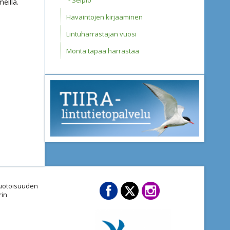
Seipiö
eilla.
Havaintojen kirjaaminen
Lintuharrastajan vuosi
Monta tapaa harrastaa
imuotoisuuden
rin