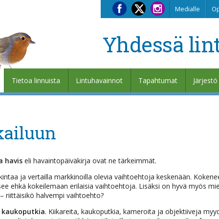
Medialle
Op
Yhdessä lin
Tietoa linnuista
Lintuhavainnot
Tapahtumat
Järjestö
kailuun
ja havis
eli havaintopäiväkirja ovat ne tärkeimmät.
intaa ja vertailla markkinoilla olevia vaihtoehtoja keskenään. Koke
ääsee ehkä kokeilemaan erilaisia vaihtoehtoja. Lisäksi on hyvä myös mie
 – riittäisikö halvempi vaihtoehto?
a kaukoputkia
. Kiikareita, kaukoputkia, kameroita ja objektiiveja my