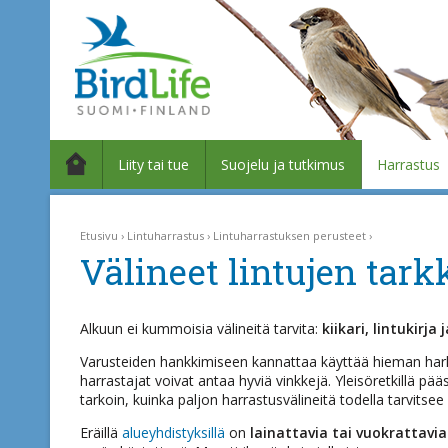
Liity tai tue
Suojelu ja tutkimus
Harrastus
Etusivu
Lintuharrastus
Lintuharrastuksen perusteet
Välineet lintujen tark
Alkuun ei kummoisia välineitä tarvita:
kiikari, lintukirja 
Varusteiden hankkimiseen kannattaa käyttää hieman hark
harrastajat voivat antaa hyviä vinkkejä. Yleisöretkillä p
tarkoin, kuinka paljon harrastusvälineitä todella tarvitsee
Eräillä
alueyhdistyksillä
on
lainattavia tai vuokrattavi