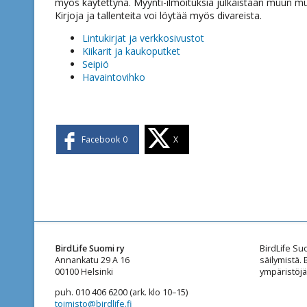
myös käytettynä. Myynti-ilmoituksia julkaistaan muun muas
Kirjoja ja tallenteita voi löytää myös divareista.
Lintukirjat ja verkkosivustot
Kiikarit ja kaukoputket
Seipiö
Havaintovihko
Facebook
0
X
BirdLife Suomi ry
BirdLife Su
Annankatu 29 A 16
säilymistä.
00100 Helsinki
ympäristöjä
puh. 010 406 6200 (ark. klo 10–15)
toimisto@birdlife.fi