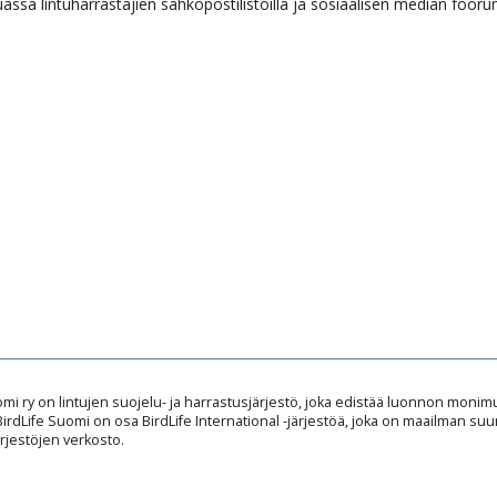
sa lintuharrastajien sähköpostilistoilla ja sosiaalisen median foorum
omi ry on lintujen suojelu- ja harrastusjärjestö, joka edistää luonnon mon
 BirdLife Suomi on osa BirdLife International -järjestöä, joka on maailman suu
rjestöjen verkosto.