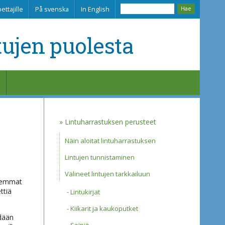
ettajille
På svenska
In English
tujen puolesta
Lintuharrastuksen perusteet
Näin aloitat lintuharrastuksen
Lintujen tunnistaminen
Välineet lintujen tarkkailuun
neemmat
ttiä
Lintukirjat
Kiikarit ja kaukoputket
ydään