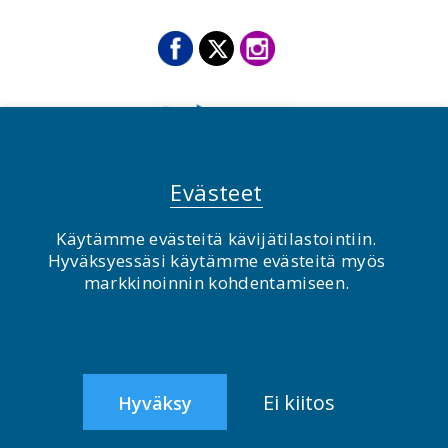
Evästeet
Käytämme evästeitä kävijätilastointiin.
© BirdLife Suomi ry 2026
Hyväksyessäsi käytämme evästeitä myös
markkinoinnin kohdentamiseen.
2.0
Ei kiitos
Hyväksy