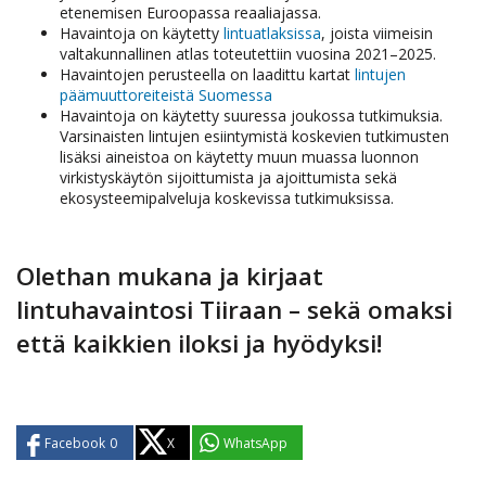
etenemisen Euroopassa reaaliajassa.
Havaintoja on käytetty
lintuatlaksissa
, joista viimeisin
valtakunnallinen atlas toteutettiin vuosina 2021–2025.
Havaintojen perusteella on laadittu kartat
lintujen
päämuuttoreiteistä Suomessa
Havaintoja on käytetty suuressa joukossa tutkimuksia.
Varsinaisten lintujen esiintymistä koskevien tutkimusten
lisäksi aineistoa on käytetty muun muassa luonnon
virkistyskäytön sijoittumista ja ajoittumista sekä
ekosysteemipalveluja koskevissa tutkimuksissa.
Olethan mukana ja kirjaat
lintuhavaintosi Tiiraan – sekä omaksi
että kaikkien iloksi ja hyödyksi!
Facebook
0
X
WhatsApp