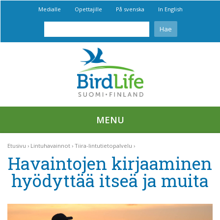
Medialle
Opettajille
På svenska
In English
MENU
Etusivu
Lintuhavainnot
Tiira-lintutietopalvelu
Havaintojen kirjaaminen
hyödyttää itseä ja muita