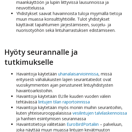
maankäyttöön ja lupiin liittyvissä lausunnoissa ja
neuvotteluissa.
Yhdistykset saavat havainnoista tuloja myymällä tietoja
muun muassa konsulttiyhtiöille. Tulot yhdistykset
käyttävät tapahtumien järjestämiseen, suojelu- ja
nuorisotyöhön sekä lintuharrastuksen edistämiseen.
Hyöty seurannalle ja
tutkimukselle
Havaintoja käytetään
uhanalaisarvioinnissa
, missä
erityisesti vähälukuisten lajien seurantatiedot ovat
vuosikymmenten ajan perustuneet lintuyhdistysten
havaintoarkistoihin.
Havaintoja käytetään EU:lle kuuden vuoden välein
tehtävässä
lintujen tilan raportoinnissa
Havaintoja käytetään myös moniin muihin seurantoihin,
kuten yhteiseurooppalaisissa
vesilintujen talvilaskennoissa
ja hanhien esiintymisen seurannassa
Havaintotietoja välitetään
EuroBirdPortaliin
– palveluun,
joka näyttää muun muassa lintujen kevätmuuton