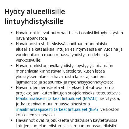
Hyöty alueellisille
lintuyhdistyksille
Havaintoni tulevat automaattisesti osaksi lintuyhdistysten
havaintoarkistoa
Havainnoista yhdistyksissä laaditaan monenlaisia
alueellisia katsauksia lintujen esiintymisestä eri vuosina ja
vuodenaikoina muun muassa yhdistysten lehtiin ja
verkkosivuille.
Havaintoarkiston avulla yhdistys pystyy ylläpitämään
monenlaisia kiinnostavia luetteloita, kuten listaa
yhdistyksen alueella havaituista lajeista, kuntien
lajimääristä ja saapumis- ja myöhäisyysennätyksistä.
Havaintojen perusteella yhdistykset toteuttavat omia
projektejaan, kuten lintujen suojelemiseksi toteutettavia
Maakunnallisesti tärkeät lintualueet (MAALI)
-selvityksiä,
jotka toimivat muun muassa aineistona
maailmanlaajuisesti tärkeät lintualueet (IBA)
-verkoston
kohteiden valinnassa.
Havainnot ovat rajoituksetta yhdistyksen käytettävissä
lintujen suojelun edistämiseksi muun muassa erilaisiin