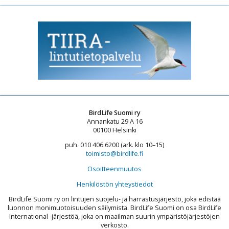
BirdLife Suomi ry
Annankatu 29 A 16
00100 Helsinki
puh. 010 406 6200 (ark. klo 10–15)
toimisto@birdlife.fi
Osoitteenmuutos
Henkilöstön yhteystiedot
BirdLife Suomi ry on lintujen suojelu- ja harrastusjärjestö, joka edistää
luonnon monimuotoisuuden säilymistä. BirdLife Suomi on osa BirdLife
International -järjestöä, joka on maailman suurin ympäristöjärjestöjen
verkosto.