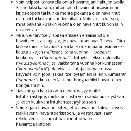
Voin helposti tarkastella omia havaintojani hakujen avulla.
Esimerkiksi katsoa, milloin olen havainnut aikaisimman
kirjosiepponi tai kuinka monta piekanaa olen havainnut
elämäni tai kuluvan vuoden aikana. Voin vaikka katsoa,
minä päivänä kunakin vuonna olen havainnut kunkin lajin
ensi kertaa.
Minun ei tarvitse ylläpitää erikseen erilaisia listoja
havaitsemistani lajeista, jos havaintoni ovat Tiirassa. Tiira
laskee minulle havaitsemani lajien lukumäärän esimerkiksi
kautta aikojen (“
elikset
”), tänä vuonna (“
vuodarit
”),
kotikunnassa (“
kuntapinnat
”), lintuyhdistykseni alueella
(“
yhdistyspinnat
”) tai vaikka tänä vuonna kotikunnassani
(“
kuntavuodarit
”). Harvinaisia lintuja bongaamassa
käyvänä voin jopa laskea itse löytämieni lajien lukumäärän
(“
spondet
”), kun olen laittanut bongaamiini havaintoihin
bongausrastin.
Havaintojen kautta oma nimeni näkyy muille
lintuharrastajille, minkä ansiosta voin saada uusia ystäviä
ja koen kuuluvani lintuharrastajayhteisöön
Voin kirjata havainnot siten, että havainnot tulevat myös
retkikaverini havaintoarkistoon, ja vastaavasti saan
retkikaverini kirjaamat havainnot omaan
havaintoarkistooni