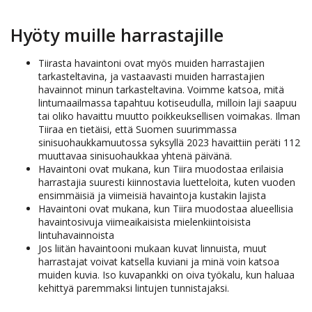
Hyöty muille harrastajille
Tiirasta havaintoni ovat myös muiden harrastajien
tarkasteltavina, ja vastaavasti muiden harrastajien
havainnot minun tarkasteltavina. Voimme katsoa, mitä
lintumaailmassa tapahtuu kotiseudulla, milloin laji saapuu
tai oliko havaittu muutto poikkeuksellisen voimakas. Ilman
Tiiraa en tietäisi, että Suomen suurimmassa
sinisuohaukkamuutossa syksyllä 2023 havaittiin peräti 112
muuttavaa sinisuohaukkaa yhtenä päivänä.
Havaintoni ovat mukana, kun Tiira muodostaa erilaisia
harrastajia suuresti kiinnostavia luetteloita, kuten vuoden
ensimmäisiä ja viimeisiä havaintoja kustakin lajista
Havaintoni ovat mukana, kun Tiira muodostaa alueellisia
havaintosivuja viimeaikaisista mielenkiintoisista
lintuhavainnoista
Jos liitän havaintooni mukaan kuvat linnuista, muut
harrastajat voivat katsella kuviani ja minä voin katsoa
muiden kuvia. Iso kuvapankki on oiva työkalu, kun haluaa
kehittyä paremmaksi lintujen tunnistajaksi.