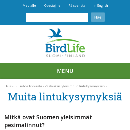
Medialle
Opettajille
På svenska
In English
MENU
Etusivu
Tietoa linnuista
Vastauksia yleisimpiin lintukysymyksiin
Muita lintukysymyksiä
Mitkä ovat Suomen yleisimmät
pesimälinnut?