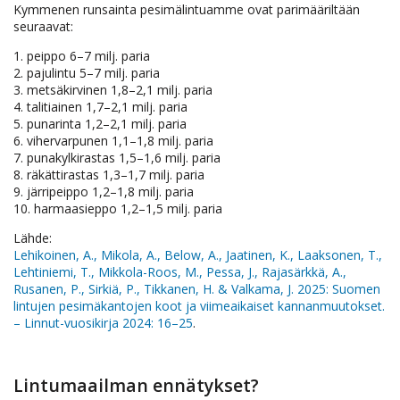
Kymmenen runsainta pesimälintuamme ovat parimääriltään
seuraavat:
1. peippo 6–7 milj. paria
2. pajulintu 5–7 milj. paria
3. metsäkirvinen 1,8–2,1 milj. paria
4. talitiainen 1,7–2,1 milj. paria
5. punarinta 1,2–2,1 milj. paria
6. vihervarpunen 1,1–1,8 milj. paria
7. punakylkirastas 1,5–1,6 milj. paria
8. räkättirastas 1,3–1,7 milj. paria
9. järripeippo 1,2–1,8 milj. paria
10. harmaasieppo 1,2–1,5 milj. paria
Lähde:
Lehikoinen, A., Mikola, A., Below, A., Jaatinen, K., Laaksonen, T.,
Lehtiniemi, T., Mikkola-Roos, M., Pessa, J., Rajasärkkä, A.,
Rusanen, P., Sirkiä, P., Tikkanen, H. & Valkama, J. 2025: Suomen
lintujen pesimäkantojen koot ja viimeaikaiset kannanmuutokset.
– Linnut-vuosikirja 2024: 16–25
.
Lintumaailman ennätykset?