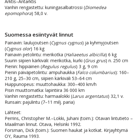
Arktis–Antarktis
Vanhin rengastettu: kuningasalbatrossi (
Diomedea
epomophora
) 58,0 v.
Suomessa esiintyvät linnut
Painavin: laulujoutsen (
Cygnus cygnus
) ja kyhmyjoutsen
(
Cygnus olor
) 16 kg
Painavin petolintu: merikotka (
Haliaeetus albicilla
) 6 kg
Suurin siipien kärkiväli: merikotka, kurki (
Grus grus
) n. 250 cm
Pienin: hippiäinen (
Regulus regulus
) 3 g, 9 cm
Pienin päiväpetolintu: ampuhaukka (
Falco columbarius
): 160–
210 g, 25–30 cm, siipien kärkiväli 53–64 cm
Huippunopeus: muuttohaukka: 300–400 km/h
Pisin muuttomatka: lapintiira 36 000 km
Vanhin rengastettu: harmaalokki (
Larus argentatus
) 32,1 v.
Runsain: pajulintu (7–11 milj. paria)
Lähteet:
Perrins, Christopher M.–Lokki, Juhani (toim.): Otavan lintutieto –
Maailman linnut. Otava, Helsinki 1992.
Forsman, Dick (toim.): Suomen haukat ja kotkat. Kirjayhtymä
OY, Rauma 1993.