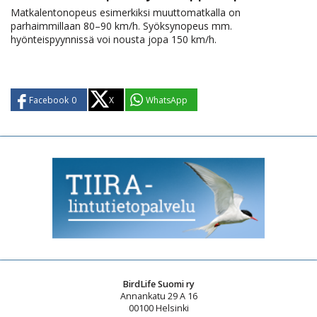
Matkalentonopeus esimerkiksi muuttomatkalla on
parhaimmillaan 80–90 km/h. Syöksynopeus mm.
hyönteispyynnissä voi nousta jopa 150 km/h.
Facebook
0
X
WhatsApp
BirdLife Suomi ry
Annankatu 29 A 16
00100 Helsinki