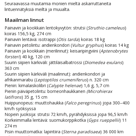
Seuraavassa muutamia monien mieltä askarruttaneita
lintuennätyksiä meiltä ja muualta.
Maailman linnut
Painavin ja kookkain lentokyvytön: strutsi (
Struthio cameleus
)
koiras 156,5 kg, 274 cm
Painavin lentävä: isotrappi (
Otis tarda
) koiras 18 kg
Painavin petolintu: andienkondori (
Vultur gryphus
) koiras 14 kg
Painavin ja kookkain (merilinnut): keisaripingviini (
Aptenobrytes
forsteri
) 40 kg, 120 cm
Suurin siipien kärkiväli: jättiläisalbatrossi (
Diomedea exulans
)
363 cm
Suurin siipien kärkiväli (maalinnut): andienkondori ja
afrikanmarabu (
Leptoptilos crumeniferus
) n. 320 cm
Pienin: kimalaiskolibri (
Calypte helenae
) 1,6 g, 5,7 cm
Pienin päiväpetolintu: borneonhaukkanen
(Microhierax
latifrons
) 35 g, 15 cm
Huippunopeus: muuttohaukka (
Falco peregrinus
) jopa 300–400
km/h syöksyssä
Nopein juoksija: strutsi 72 km/h, pyrähdyksissä jopa 96,5 km/h
Korkeimmalla lentävä: suomukorppikotka (
Gyps rueppellii
) 11
274 m
Pisin muuttomatka: lapintiira (
Sterna paradisaea
) 36 000 km