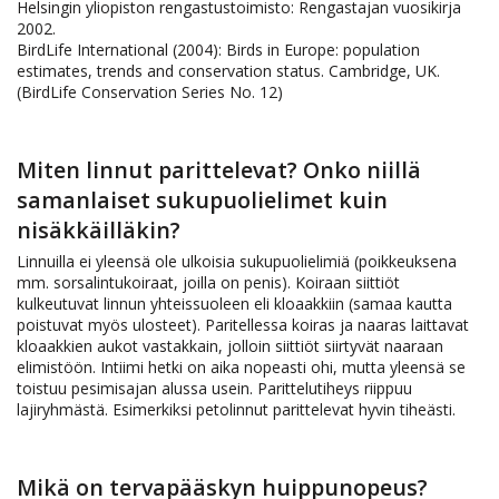
Helsingin yliopiston rengastustoimisto: Rengastajan vuosikirja
2002.
BirdLife International (2004): Birds in Europe: population
estimates, trends and conservation status. Cambridge, UK.
(BirdLife Conservation Series No. 12)
Miten linnut parittelevat? Onko niillä
samanlaiset sukupuolielimet kuin
nisäkkäilläkin?
Linnuilla ei yleensä ole ulkoisia sukupuolielimiä (poikkeuksena
mm. sorsalintukoiraat, joilla on penis). Koiraan siittiöt
kulkeutuvat linnun yhteissuoleen eli kloaakkiin (samaa kautta
poistuvat myös ulosteet). Paritellessa koiras ja naaras laittavat
kloaakkien aukot vastakkain, jolloin siittiöt siirtyvät naaraan
elimistöön. Intiimi hetki on aika nopeasti ohi, mutta yleensä se
toistuu pesimisajan alussa usein. Parittelutiheys riippuu
lajiryhmästä. Esimerkiksi petolinnut parittelevat hyvin tiheästi.
Mikä on tervapääskyn huippunopeus?