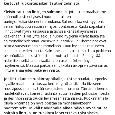
kertovat ruokintapaikan tautiongelmista.
Yleisin tauti on lintujen salmonella
, jota tulee maahamme
säännöllisesti erityisesti huonolaatuisten
auringonkukansiementen mukana. Salmonellaa esiintyy jonkin
verran lintupopulaatioissa myös luontaisesti. Ruokintapaikalla
linnut ovat hyvin runsaassa ja tiiviissä kanssakäymisessä
keskenään. Tiivis yhteiselo ja huono hygienia voivat laukaista
salmonellaepidemian. Varsinkin punatulkku ja viherpeipot ovat
alttiita sairastumaan salmonellaan. Tauti leviää sairastuneen
linnun ulosteiden kautta. Salmonellaan sairastunut lintu poikkeaa
ulkonäöltään ja käytökseltään muista linnuista. Se näyttää
hidasliikkeiseltä ja uneliaalta ja on usein pörhentänyt
höyhenensä. Maassa paikoillaan pitkiäkin aikoja viettävä sairas
lintu ei enää edes pakene ihmistä.
Jos lintu kuolee ruokintapaikalle
, tulisi se haudata tarpeeksi
syvälle maahan tai nostaa kertakäyttöhansikkailla tiiviiseen
muovipussiin ja hävittää sekajätteen mukana. Tämän jälkeen on
huolehdittava pikaisesti ruokinta-automaattien puhdistamisesta
ja desinfioinnista taudin leviämisen estämiseksi. Ruokinnan alla
oleva pintamaa on hyvä poistaa salmonellabakteerin
hävittämiseksi.
Mikäli ruokinnalla alkaa näkyä myös muita
sairaita lintuja, on ruokinta lopetettava toistaiseksi.