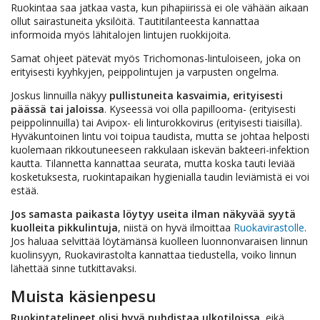
Ruokintaa saa jatkaa vasta, kun pihapiirissä ei ole vähään aikaan
ollut sairastuneita yksilöitä. Tautitilanteesta kannattaa
informoida myös lähitalojen lintujen ruokkijoita.
Samat ohjeet pätevät myös Trichomonas-lintuloiseen, joka on
erityisesti kyyhkyjen, peippolintujen ja varpusten ongelma.
Joskus linnuilla näkyy
pullistuneita kasvaimia, erityisesti
päässä tai jaloissa
. Kyseessä voi olla papillooma- (erityisesti
peippolinnuilla) tai Avipox- eli linturokkovirus (erityisesti tiaisilla).
Hyväkuntoinen lintu voi toipua taudista, mutta se johtaa helposti
kuolemaan rikkoutuneeseen rakkulaan iskevän bakteeri-infektion
kautta. Tilannetta kannattaa seurata, mutta koska tauti leviää
kosketuksesta, ruokintapaikan hygienialla taudin leviämistä ei voi
estää.
Jos samasta paikasta löytyy useita ilman näkyvää syytä
kuolleita pikkulintuja
, niistä on hyvä ilmoittaa
Ruokavirastolle
.
Jos haluaa selvittää löytämänsä kuolleen luonnonvaraisen linnun
kuolinsyyn, Ruokavirastolta kannattaa tiedustella, voiko linnun
lähettää sinne tutkittavaksi.
Muista käsienpesu
Ruokintatelineet olisi hyvä puhdistaa ulkotiloissa
, eikä