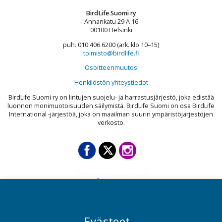
BirdLife Suomi ry
Annankatu 29 A 16
00100 Helsinki
puh. 010 406 6200 (ark. klo 10–15)
toimisto@birdlife.fi
Osoitteenmuutos
Henkilöstön yhteystiedot
BirdLife Suomi ry on lintujen suojelu- ja harrastusjärjestö, joka edistää
luonnon monimuotoisuuden säilymistä. BirdLife Suomi on osa BirdLife
International -järjestöä, joka on maailman suurin ympäristöjärjestöjen
verkosto.
Evästeet