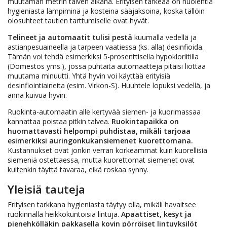
muutaman metrin talven aikana. Erityisen tärkeää on huolehtia
hygieniasta lämpiminä ja kosteina sääjaksoina, koska tällöin
olosuhteet tautien tarttumiselle ovat hyvät.
Telineet ja automaatit tulisi pestä
kuumalla vedellä ja
astianpesuaineella ja tarpeen vaatiessa (ks. alla) desinfioida.
Tämän voi tehdä esimerkiksi 5-prosenttisella hypokloriitilla
(Domestos yms.), jossa puhtaita automaatteja pitäisi liottaa
muutama minuutti. Yhtä hyvin voi käyttää erityisiä
desinfiointiaineita (esim. Virkon-S). Huuhtele lopuksi vedellä, ja
anna kuivua hyvin.
Ruokinta-automaatin alle kertyvää siemen- ja kuorimassaa
kannattaa poistaa pitkin talvea.
Ruokintapaikka on
huomattavasti helpompi puhdistaa, mikäli tarjoaa
esimerkiksi auringonkukansiemenet kuorettomana.
Kustannukset ovat jonkin verran korkeammat kuin kuorellisia
siemeniä ostettaessa, mutta kuorettomat siemenet ovat
kuitenkin täyttä tavaraa, eikä roskaa synny.
Yleisiä tauteja
Erityisen tarkkana hygieniasta täytyy olla, mikäli havaitsee
ruokinnalla heikkokuntoisia lintuja.
Apaattiset, kesyt ja
pienehkölläkin pakkasella kovin pörröiset lintuyksilöt