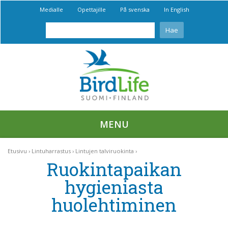
Medialle
Opettajille
På svenska
In English
MENU
Etusivu
Lintuharrastus
Lintujen talviruokinta
Ruokintapaikan
hygieniasta
huolehtiminen