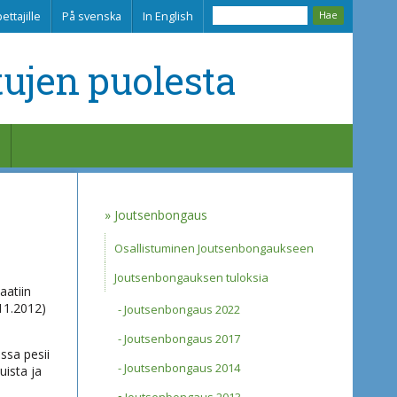
ettajille
På svenska
In English
tujen puolesta
Joutsenbongaus
Osallistuminen Joutsenbongaukseen
Joutsenbongauksen tuloksia
aatiin
11.2012)
Joutsenbongaus 2022
Joutsenbongaus 2017
ssa pesii
Joutsenbongaus 2014
uista ja