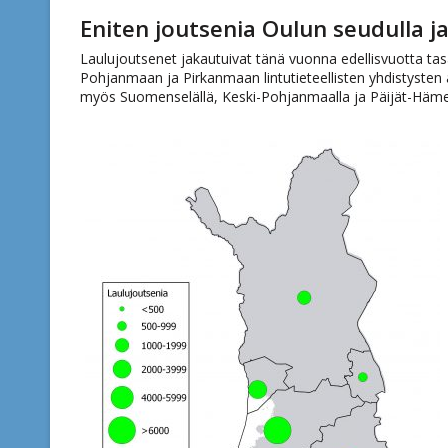
Eniten joutsenia Oulun seudulla 
Laulujoutsenet jakautuivat tänä vuonna edellisvuotta ta
Pohjanmaan ja Pirkanmaan lintutieteellisten yhdistysten a
myös Suomenselällä, Keski-Pohjanmaalla ja Päijät-Häm