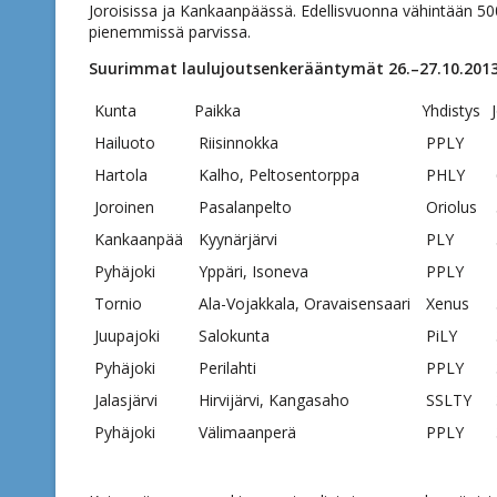
Joroisissa ja Kankaanpäässä. Edellisvuonna vähintään 500 
pienemmissä parvissa.
Suurimmat laulujoutsenkerääntymät 26.–27.10.2013
Kunta
Paikka
Yhdistys
Hailuoto
Riisinnokka
PPLY
Hartola
Kalho, Peltosentorppa
PHLY
Joroinen
Pasalanpelto
Oriolus
Kankaanpää
Kyynärjärvi
PLY
Pyhäjoki
Yppäri, Isoneva
PPLY
Tornio
Ala-Vojakkala, Oravaisensaari
Xenus
Juupajoki
Salokunta
PiLY
Pyhäjoki
Perilahti
PPLY
Jalasjärvi
Hirvijärvi, Kangasaho
SSLTY
Pyhäjoki
Välimaanperä
PPLY