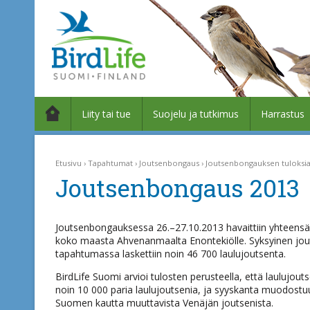
Liity tai tue
Suojelu ja tutkimus
Harrastus
Etusivu
Tapahtumat
Joutsenbongaus
Joutsenbongauksen tuloksi
Joutsenbongaus 2013
Joutsenbongauksessa 26.–27.10.2013 havaittiin yhteensä no
koko maasta Ahvenanmaalta Enontekiölle. Syksyinen jouts
tapahtumassa laskettiin noin 46 700 laulujoutsenta.
BirdLife Suomi arvioi tulosten perusteella, että lauluj
noin 10 000 paria laulujoutsenia, ja syyskanta muodostuu 
Suomen kautta muuttavista Venäjän joutsenista.