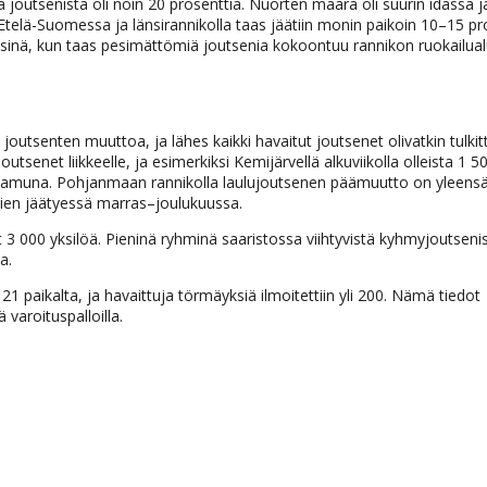
 joutsenista oli noin 20 prosenttia. Nuorten määrä oli suurin idässä j
telä-Suomessa ja länsirannikolla taas jäätiin monin paikoin 10–15 pro
meisinä, kun taas pesimättömiä joutsenia kokoontuu rannikon ruokailualu
 joutsenten muuttoa, ja lähes kaikki havaitut joutsenet olivatkin tulkit
outsenet liikkeelle, ja esimerkiksi Kemijärvellä alkuviikolla olleista 1 5
aiaamuna. Pohjanmaan rannikolla laulujoutsenen päämuutto on yleens
ien jäätyessä marras–joulukuussa.
t 3 000 yksilöä. Pieninä ryhminä saaristossa viihtyvistä kyhmyjoutseni
a.
 121 paikalta, ja havaittuja törmäyksiä ilmoitettiin yli 200. Nämä tiedot
 varoituspalloilla.