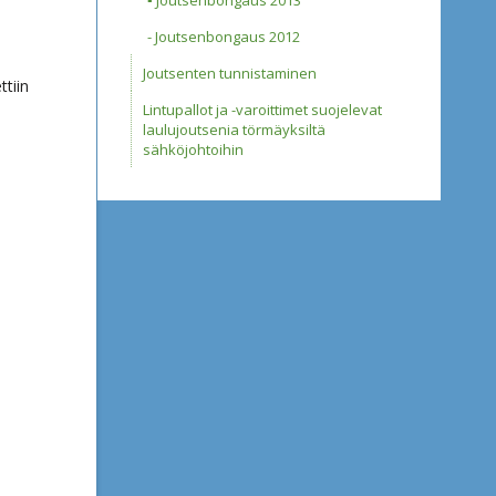
Joutsenbongaus 2013
Joutsenbongaus 2012
Joutsenten tunnistaminen
ttiin
Lintupallot ja -varoittimet suojelevat
laulujoutsenia törmäyksiltä
sähköjohtoihin