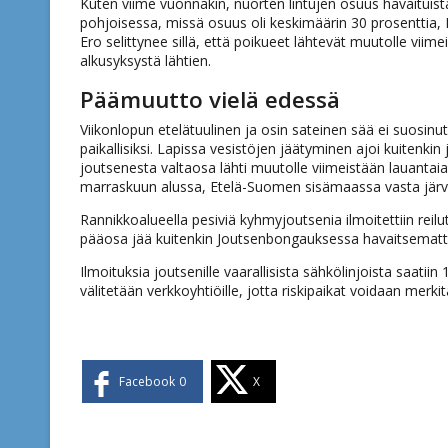
Kuten viime vuonnakin, nuorten lintujen osuus havaituista
pohjoisessa, missä osuus oli keskimäärin 30 prosenttia, E
Ero selittynee sillä, että poikueet lähtevät muutolle vii
alkusyksystä lähtien.
Päämuutto vielä edessä
Viikonlopun etelätuulinen ja osin sateinen sää ei suosinut
paikallisiksi. Lapissa vesistöjen jäätyminen ajoi kuitenkin j
joutsenesta valtaosa lähti muutolle viimeistään lauant
marraskuun alussa, Etelä-Suomen sisämaassa vasta järv
Rannikkoalueella pesiviä kyhmyjoutsenia ilmoitettiin reilu
pääosa jää kuitenkin Joutsenbongauksessa havaitsematt
Ilmoituksia joutsenille vaarallisista sähkölinjoista saatiin
välitetään verkkoyhtiöille, jotta riskipaikat voidaan merkitä
Facebook
0
X