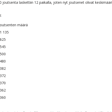
joutsenta laskettiin 12 paikalla, joten nyt joutsenet olivat keskimäär
:
Joutsenten määrä
1 135
625
545
500
480
382
372
370
362
360