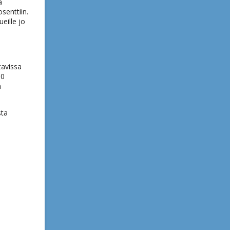
a
senttiin.
eille jo
tavissa
00
ä
sta