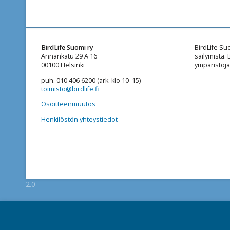
BirdLife Suomi ry
BirdLife Su
Annankatu 29 A 16
säilymistä.
00100 Helsinki
ympäristöjä
puh. 010 406 6200 (ark. klo 10–15)
toimisto@birdlife.fi
Osoitteenmuutos
Henkilöstön yhteystiedot
2.0