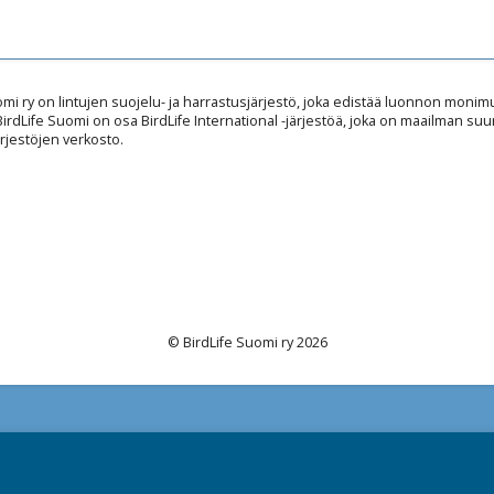
omi ry on lintujen suojelu- ja harrastusjärjestö, joka edistää luonnon mon
 BirdLife Suomi on osa BirdLife International -järjestöä, joka on maailman suu
rjestöjen verkosto.
© BirdLife Suomi ry 2026