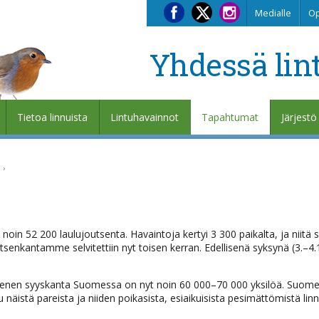
Medialle
Op
Yhdessä lin
Tietoa linnuista
Lintuhavainnot
Tapahtumat
Järjestö
a
in 52 200 laulujoutsenta. Havaintoja kertyi 3 300 paikalta, ja niitä s
enkantamme selvitettiin nyt toisen kerran. Edellisenä syksynä (3.–4.
outsenen syyskanta Suomessa on nyt noin 60 000–70 000 yksilöä. Suome
näistä pareista ja niiden poikasista, esiaikuisista pesimättömistä linn