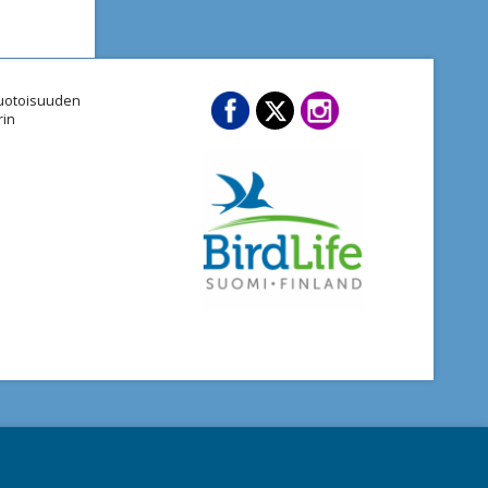
imuotoisuuden
rin