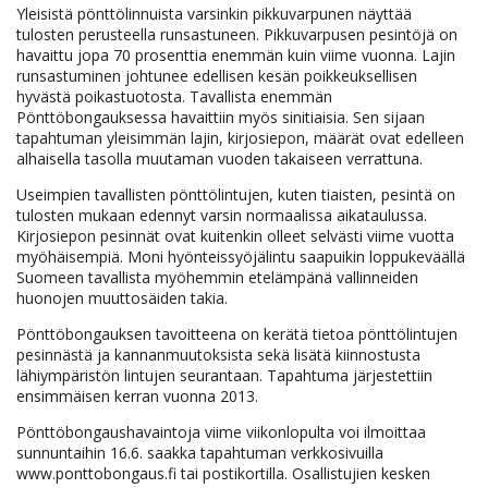
Yleisistä pönttölinnuista varsinkin pikkuvarpunen näyttää
tulosten perusteella runsastuneen. Pikkuvarpusen pesintöjä on
havaittu jopa 70 prosenttia enemmän kuin viime vuonna. Lajin
runsastuminen johtunee edellisen kesän poikkeuksellisen
hyvästä poikastuotosta. Tavallista enemmän
Pönttöbongauksessa havaittiin myös sinitiaisia. Sen sijaan
tapahtuman yleisimmän lajin, kirjosiepon, määrät ovat edelleen
alhaisella tasolla muutaman vuoden takaiseen verrattuna.
Useimpien tavallisten pönttölintujen, kuten tiaisten, pesintä on
tulosten mukaan edennyt varsin normaalissa aikataulussa.
Kirjosiepon pesinnät ovat kuitenkin olleet selvästi viime vuotta
myöhäisempiä. Moni hyönteissyöjälintu saapuikin loppukeväällä
Suomeen tavallista myöhemmin etelämpänä vallinneiden
huonojen muuttosäiden takia.
Pönttöbongauksen tavoitteena on kerätä tietoa pönttölintujen
pesinnästä ja kannanmuutoksista sekä lisätä kiinnostusta
lähiympäristön lintujen seurantaan. Tapahtuma järjestettiin
ensimmäisen kerran vuonna 2013.
Pönttöbongaushavaintoja viime viikonlopulta voi ilmoittaa
sunnuntaihin 16.6. saakka tapahtuman verkkosivuilla
www.ponttobongaus.fi tai postikortilla. Osallistujien kesken