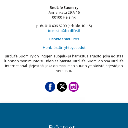
BirdLife Suomi ry
Annankatu 29 A 16
00100 Helsinki
puh. 010 406 6200 (ark. klo 10–15)
toimisto@birdlife.fi
Osoitteenmuutos
Henkilöstön yhteystiedot
BirdLife Suomi ry on lintujen suojelu- ja harrastusjärjestö, joka edistää
luonnon monimuotoisuuden säilymistä. BirdLife Suomi on osa BirdLife
International -järjestöä, joka on maailman suurin ympäristöjärjestöjen
verkosto.
Evästeet