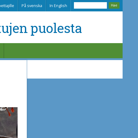
ettajille
På svenska
In English
tujen puolesta