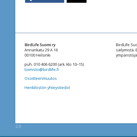
BirdLife Suomi ry
BirdLife Su
Annankatu 29 A 16
säilymistä.
00100 Helsinki
ympäristöjä
puh. 010 406 6200 (ark. klo 10–15)
toimisto@birdlife.fi
Osoitteenmuutos
Henkilöstön yhteystiedot
2.0