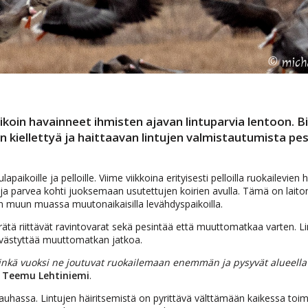
koin havainneet ihmisten ajavan lintuparvia lentoon. Bi
an kiellettyä ja haittaavan lintujen valmistautumista pe
paikoille ja pelloille. Viime viikkoina erityisesti pelloilla ruokailevien
ja parvea kohti juoksemaan usutettujen koirien avulla. Tämä on laitont
sen muun muassa muutonaikaisilla levähdyspaikoilla.
kerätä riittävät ravintovarat sekä pesintää että muuttomatkaa varten. L
iivästyttää muuttomatkan jatkoa.
minkä vuoksi ne joutuvat ruokailemaan enemmän ja pysyvät alueella
a
Teemu Lehtiniemi
.
 rauhassa. Lintujen häiritsemistä on pyrittävä välttämään kaikessa toi