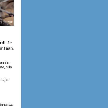
rdLife
sintään.
 hanhien
a, sillä
intujen
minnassa.