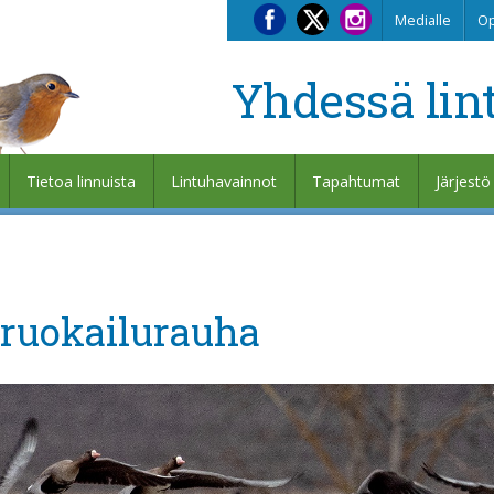
Medialle
Op
Yhdessä lin
Tietoa linnuista
Lintuhavainnot
Tapahtumat
Järjestö
 ruokailurauha