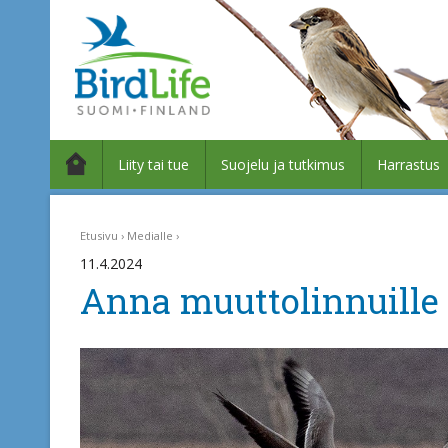
Liity tai tue
Suojelu ja tutkimus
Harrastus
Etusivu
Medialle
11.4.2024
Anna muuttolinnuille