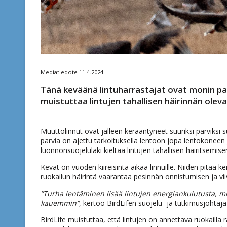
Mediatiedote 11.4.2024
Tänä keväänä lintuharrastajat ovat monin pai
muistuttaa lintujen tahallisen häirinnän olev
Muuttolinnut ovat jälleen kerääntyneet suuriksi parviksi sula
parvia on ajettu tarkoituksella lentoon jopa lentokoneen 
luonnonsuojelulaki kieltää lintujen tahallisen häiritsemi
Kevät on vuoden kiireisintä aikaa linnuille. Niiden pitää 
ruokailun häirintä vaarantaa pesinnän onnistumisen ja v
”Turha lentäminen lisää lintujen energiankulutusta, 
kauemmin”
, kertoo BirdLifen suojelu- ja tutkimusjohtaj
BirdLife muistuttaa, että lintujen on annettava ruokailla