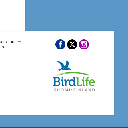
imuotoisuuden
rin