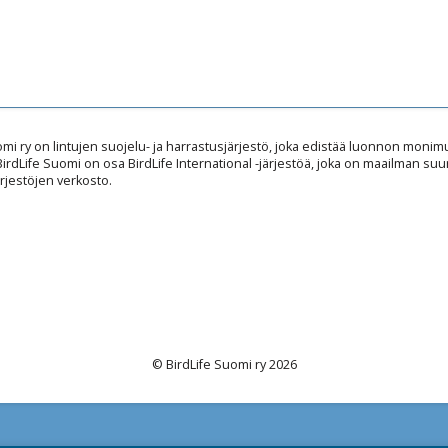
omi ry on lintujen suojelu- ja harrastusjärjestö, joka edistää luonnon mon
 BirdLife Suomi on osa BirdLife International -järjestöä, joka on maailman suu
rjestöjen verkosto.
© BirdLife Suomi ry 2026