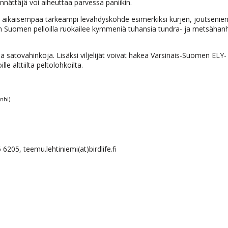
nnättäjä voi aiheuttaa parvessa paniikin.
aikaisempaa tärkeämpi levähdyskohde esimerkiksi kurjen, joutsenien
en Suomen pelloilla ruokailee kymmeniä tuhansia tundra- ja metsähanh
amia satovahinkoja. Lisäksi viljelijät voivat hakea Varsinais-Suomen ELY-
e alttiilta peltolohkoilta.
nhi)
6205, teemu.lehtiniemi(at)birdlife.fi