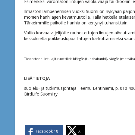
Esimerkiksi varomaton lintujen valokuvaaja tai droonin le
Ilmaston lämpenemisen vuoksi Suomi on nykyään paljon 
monien hanhilajien kevätmuutolla. Tällä hetkellä eteläis
Tärkeimmille paikoille hanhia on kertynyt tuhansittain.
Valtio korvaa viljelijöille rauhoitettujen lintujen aiheutt
keskukselta poikkeuslupaa lintujen karkottamiseksi vaurioill
Tiedotteen lintulajit ruotsiksi: bläsgås (tundrahanhi), sädgås (metsäha
LISÄTIETOJA
suojelu- ja tutkimusjohtaja Teemu Lehtiniemi, p. 010 406 
BirdLife Suomi ry
Facebook
18
X