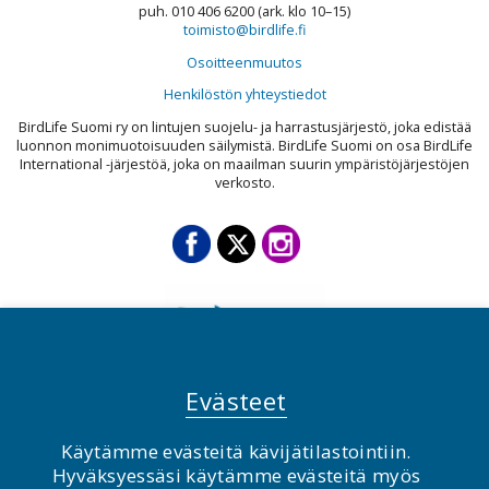
puh. 010 406 6200 (ark. klo 10–15)
toimisto@birdlife.fi
Osoitteenmuutos
Henkilöstön yhteystiedot
BirdLife Suomi ry on lintujen suojelu- ja harrastusjärjestö, joka edistää
luonnon monimuotoisuuden säilymistä. BirdLife Suomi on osa BirdLife
International -järjestöä, joka on maailman suurin ympäristöjärjestöjen
verkosto.
Evästeet
Käytämme evästeitä kävijätilastointiin.
© BirdLife Suomi ry 2026
Hyväksyessäsi käytämme evästeitä myös