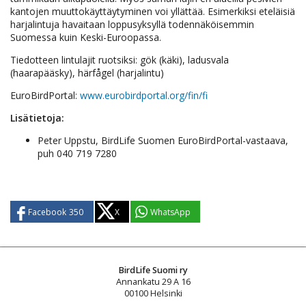
kantojen muuttokäyttäytyminen voi yllättää. Esimerkiksi eteläisiä
harjalintuja havaitaan loppusyksyllä todennäköisemmin
Suomessa kuin Keski-Euroopassa.
Tiedotteen lintulajit ruotsiksi: gök (käki), ladusvala
(haarapääsky), härfågel (harjalintu)
EuroBirdPortal:
www.eurobirdportal.org/fin/fi
Lisätietoja:
Peter Uppstu, BirdLife Suomen EuroBirdPortal-vastaava,
puh 040 719 7280
Facebook
350
X
WhatsApp
BirdLife Suomi ry
Annankatu 29 A 16
00100 Helsinki