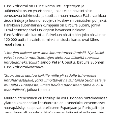
EuroBirdPortal on EU:n tukema lintujärjestöjen ja
tutkimuslaitosten yhteishanke, joka tekee havaintoihin
perustuvaa tutkimusta ja tuottaa muun muassa EU:lle vankkaa
tietoa lintuja ja luonnonsuojelua koskevien päätösten pohjaksi.
Hankkeen suomalainen kumppani on BirdLife Suomi, jonka
Tiira-lintutietopalveluun kirjatut havainnot näkyvät
EuroBirdPortalin kartoilla. Palveluun päivitetään joka päivä noin
120 000 uutta havaintoa, minkä ansiosta kartat ovat lähes
reaaliaikaisia.
”
Lintujen liikkeet ovat aina kiinnostaneet ihmisiä. Nyt kaikki
voivat seurata muuttolintujen kiehtovia liikkeitä tuoreilla
lintutilannekartoilla”,
sanoo
Peter Uppstu
, BirdLife Suomen
EuroBirdPortal-vastaava.
”Suuri kiitos kuuluu kaikille niille yli sadalle tuhannelle
lintuharrastajalle, jotka ilmoittavat havaintonsa Suomesta ja
muualta Euroopasta. Ilman heidän panostaan tämä ei olisi
mahdollista
”, jatkaa Uppstu.
Muuton eteneminen eri lintulajeilla voi Euroopan mittakaavassa
yllättää kokeneenkin lintuharrastajan. Esimerkiksi ensimmäiset
haarapääskyt saapuvat eteläiseen Espanjaan ja Portugaliin jo
tammikuun alkupuolella. Myös saman lajin eri alueilla pesivien