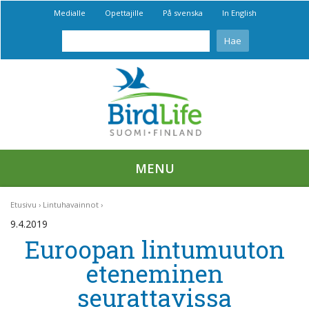
Medialle
Opettajille
På svenska
In English
MENU
Etusivu
Lintuhavainnot
9.4.2019
Euroopan lintumuuton
eteneminen
seurattavissa