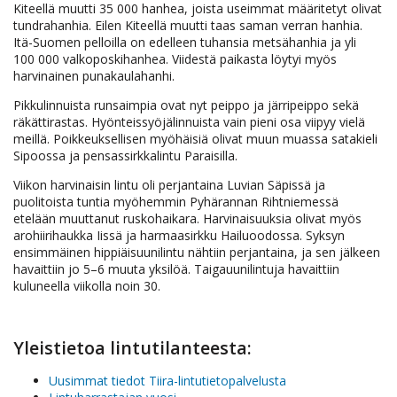
Kiteellä muutti 35 000 hanhea, joista useimmat määritetyt olivat
tundrahanhia. Eilen Kiteellä muutti taas saman verran hanhia.
Itä-Suomen pelloilla on edelleen tuhansia metsähanhia ja yli
100 000 valkoposkihanhea. Viidestä paikasta löytyi myös
harvinainen punakaulahanhi.
Pikkulinnuista runsaimpia ovat nyt peippo ja järripeippo sekä
räkättirastas. Hyönteissyöjälinnuista vain pieni osa viipyy vielä
meillä. Poikkeuksellisen myöhäisiä olivat muun muassa satakieli
Sipoossa ja pensassirkkalintu Paraisilla.
Viikon harvinaisin lintu oli perjantaina Luvian Säpissä ja
puolitoista tuntia myöhemmin Pyhärannan Rihtniemessä
etelään muuttanut ruskohaikara. Harvinaisuuksia olivat myös
arohiirihaukka Iissä ja harmaasirkku Hailuoodossa. Syksyn
ensimmäinen hippiäisuunilintu nähtiin perjantaina, ja sen jälkeen
havaittiin jo 5–6 muuta yksilöä. Taigauunilintuja havaittiin
kuluneella viikolla noin 30.
Yleistietoa lintutilanteesta:
Uusimmat tiedot Tiira-lintutietopalvelusta