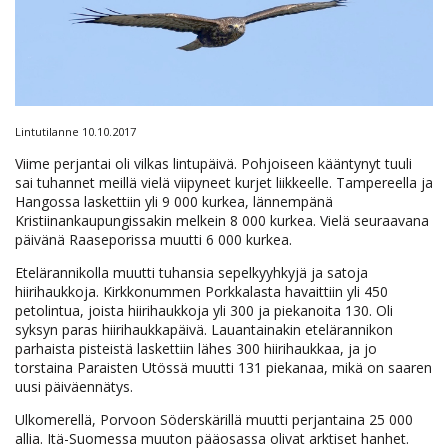
Lintutilanne 10.10.2017
Viime perjantai oli vilkas lintupäivä. Pohjoiseen kääntynyt tuuli
sai tuhannet meillä vielä viipyneet kurjet liikkeelle. Tampereella ja
Hangossa laskettiin yli 9 000 kurkea, lännempänä
Kristiinankaupungissakin melkein 8 000 kurkea. Vielä seuraavana
päivänä Raaseporissa muutti 6 000 kurkea.
Etelärannikolla muutti tuhansia sepelkyyhkyjä ja satoja
hiirihaukkoja. Kirkkonummen Porkkalasta havaittiin yli 450
petolintua, joista hiirihaukkoja yli 300 ja piekanoita 130. Oli
syksyn paras hiirihaukkapäivä. Lauantainakin etelärannikon
parhaista pisteistä laskettiin lähes 300 hiirihaukkaa, ja jo
torstaina Paraisten Utössä muutti 131 piekanaa, mikä on saaren
uusi päiväennätys.
Ulkomerellä, Porvoon Söderskärillä muutti perjantaina 25 000
allia. Itä-Suomessa muuton pääosassa olivat arktiset hanhet.