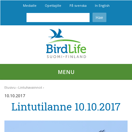
Medialle
Opettajille
På svenska
In English
MENU
Etusivu
Lintuhavainnot
10.10.2017
Lintutilanne 10.10.2017