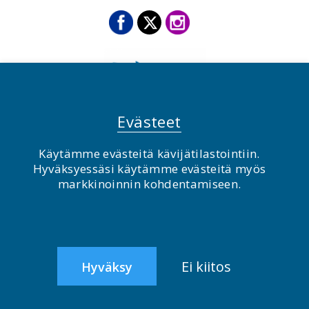
Evästeet
Käytämme evästeitä kävijätilastointiin.
© BirdLife Suomi ry 2026
Hyväksyessäsi käytämme evästeitä myös
markkinoinnin kohdentamiseen.
2.0
Ei kiitos
Hyväksy