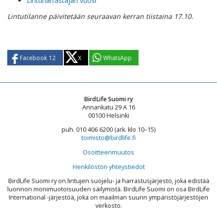
Lintuharrastajan vuosi
Lintutilanne päivitetään seuraavan kerran tiistaina 17.10.
Facebook
12
X
WhatsApp
BirdLife Suomi ry
Annankatu 29 A 16
00100 Helsinki
puh. 010 406 6200 (ark. klo 10–15)
toimisto@birdlife.fi
Osoitteenmuutos
Henkilöstön yhteystiedot
BirdLife Suomi ry on lintujen suojelu- ja harrastusjärjestö, joka edistää
luonnon monimuotoisuuden säilymistä. BirdLife Suomi on osa BirdLife
International -järjestöä, joka on maailman suurin ympäristöjärjestöjen
verkosto.