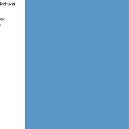
lvehtivat
ssa.
i–