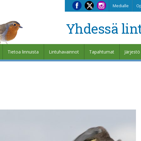
Medialle
Op
Yhdessä lin
Tietoa linnuista
Lintuhavainnot
Tapahtumat
Järjestö