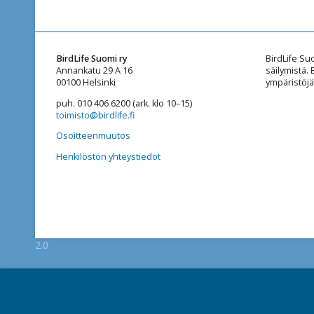
BirdLife Suomi ry
BirdLife Su
Annankatu 29 A 16
säilymistä.
00100 Helsinki
ympäristöjä
puh. 010 406 6200 (ark. klo 10–15)
toimisto@birdlife.fi
Osoitteenmuutos
Henkilöstön yhteystiedot
2.0