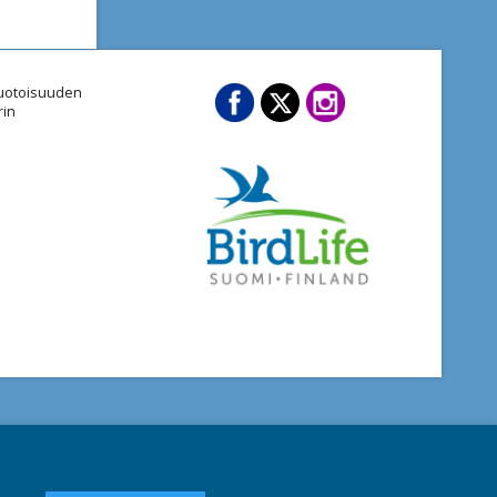
imuotoisuuden
rin