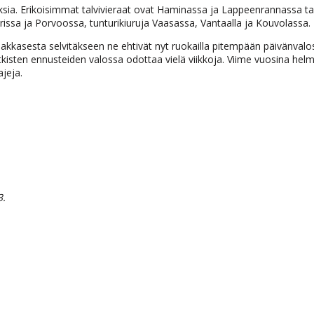
uksia. Erikoisimmat talvivieraat ovat Haminassa ja Lappeenrannassa ta
rissa ja Porvoossa, tunturikiuruja Vaasassa, Vantaalla ja Kouvolassa.
ä pakkasesta selvitäkseen ne ehtivät nyt ruokailla pitempään päivänvalo
kisten ennusteiden valossa odottaa vielä viikkoja. Viime vuosina helm
jeja.
3.