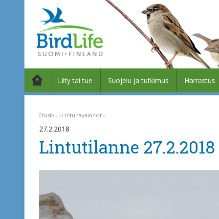
Liity tai tue
Suojelu ja tutkimus
Harrastus
Etusivu
Lintuhavainnot
27.2.2018
Lintutilanne 27.2.2018