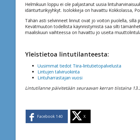
Helmikuun loppu ei ole paljastanut uusia lintuharvinaisu
idänturturikyyhkyt. Isolokkeja on havaittu Kokkolassa, Po
Tähän asti selvinneet linnut ovat jo voiton puolella, sill
Kevätmuuton todellista käynnistymistä saa silti tämänhet
maaliskuun vaihteessa on havaittu jo useita muuttolintula
Yleistietoa lintutilanteesta:
Uusimmat tiedot Tiira-lintutietopalvelusta
Lintujen talviruokinta
Lintuharrastajan vuosi
Lintutilanne päivitetään seuraavan kerran tiistaina 13.
Facebook
140
X