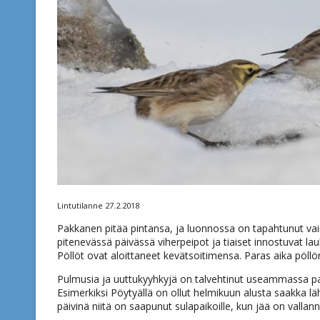
Lintutilanne 27.2.2018
Pakkanen pitää pintansa, ja luonnossa on tapahtunut vain 
pitenevässä päivässä viherpeipot ja tiaiset innostuvat l
Pöllöt ovat aloittaneet kevätsoitimensa. Paras aika pöllö
Pulmusia ja uuttukyyhkyjä on talvehtinut useammassa paik
Esimerkiksi Pöytyällä on ollut helmikuun alusta saakka lä
päivinä niitä on saapunut sulapaikoille, kun jää on valla