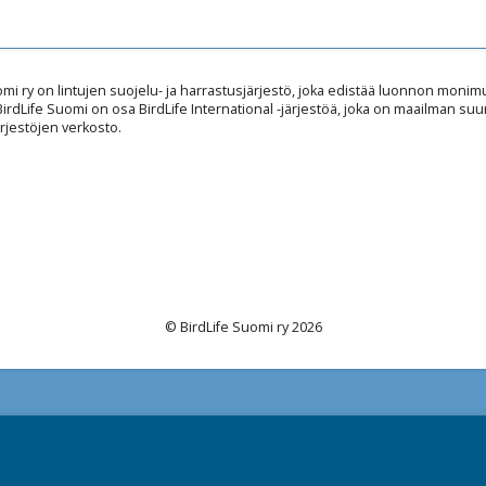
omi ry on lintujen suojelu- ja harrastusjärjestö, joka edistää luonnon mon
 BirdLife Suomi on osa BirdLife International -järjestöä, joka on maailman suu
rjestöjen verkosto.
© BirdLife Suomi ry 2026