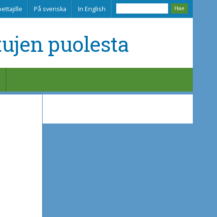
ettajille
På svenska
In English
tujen puolesta