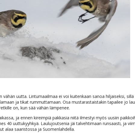
vähän uutta. Lintumaailmaa ei voi kuitenkaan sanoa hiljaiseksi, sillä
aulamaan ja tikat rummuttamaan. Osa mustarastaistakin tapailee jo lau
retkille on, kun sää vähän lämpenee.
assa, ja ennen kireimpiä pakkasia niitä ilmestyi myös uusiin paikkoih
hes 40 uuttukyyhkyä. Laulujoutsenia jäi talvehtimaan runsaasti, ja vii
nnut alaa saaristossa ja Suomenlahdella.