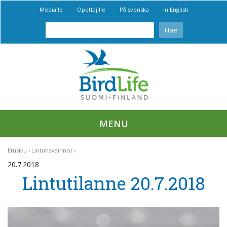
Medialle
Opettajille
På svenska
In English
MENU
Etusivu
Lintuhavainnot
20.7.2018
Lintutilanne 20.7.2018