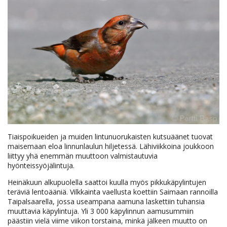
Tiaispoikueiden ja muiden lintunuorukaisten kutsuäänet tuovat
maisemaan eloa linnunlaulun hiljetessä. Lähiviikkoina joukkoon
liittyy yhä enemmän muuttoon valmistautuvia
hyönteissyöjälintuja.
Heinäkuun alkupuolella saattoi kuulla myös pikkukäpylintujen
teräviä lentoääniä. Vilkkainta vaellusta koettiin Saimaan rannoilla
Taipalsaarella, jossa useampana aamuna laskettiin tuhansia
muuttavia käpylintuja. Yli 3 000 käpylinnun aamusummiin
päästiin vielä viime viikon torstaina, minkä jälkeen muutto on