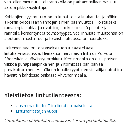
vähitellen hiipunut. Etelärannikolla on parhaimmillaan havaittu
satoja pikkukäpylintuja.
Kahlaajien syysmuutto on jatkunut toista kuukautta, ja näihin
aikoihin odotellaan vanhojen sirrien päämuuttoa. Toistaiseksi
runsaimpia kahlaajia ovat liro, suokukko sekä pelloille ja
rannoille kerääntyneet töyhtöhyypät. Vesilinnuista muuttonsa on
aloittanut mustalintu, ja lokeista lähdössä on naurulokki.
Helteinen sää on toistaiseksi tuonut säästeliäästi
lintuharvinaisuuksia. Heinäkuun harvinaisin lintu oli Porvoon
Söderskärillä käväissyt arokiuru. Keminmaalla on ollut parisen
viikkoa punapäälepinkäinen ja Ylitorniossa pari päivää
punakottarainen. Heinäkuun lopulle tyypillinen vierailija riuttatiira
havaittiin kahdessa paikassa Ahvenanmaalla.
Yleistietoa lintutilanteesta:
Uusimmat tiedot Tiira-lintutietopalvelusta
Lintuharrastajan vuosi
Lintutilanne päivitetään seuraavan kerran perjantaina 3.8.