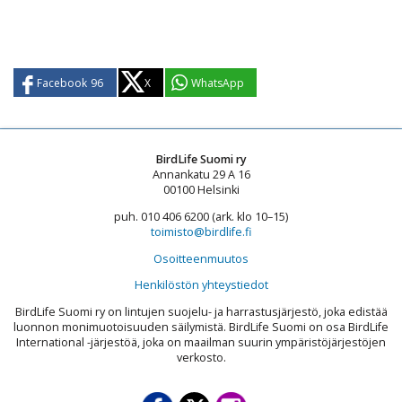
Facebook
96
X
WhatsApp
BirdLife Suomi ry
Annankatu 29 A 16
00100 Helsinki
puh. 010 406 6200 (ark. klo 10–15)
toimisto@birdlife.fi
Osoitteenmuutos
Henkilöstön yhteystiedot
BirdLife Suomi ry on lintujen suojelu- ja harrastusjärjestö, joka edistää
luonnon monimuotoisuuden säilymistä. BirdLife Suomi on osa BirdLife
International -järjestöä, joka on maailman suurin ympäristöjärjestöjen
verkosto.