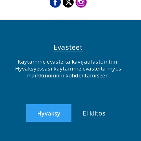
Evästeet
Käytämme evästeitä kävijätilastointiin.
Hyväksyessäsi käytämme evästeitä myös
© BirdLife Suomi ry 2026
markkinoinnin kohdentamiseen.
2.0
Ei kiitos
Hyväksy