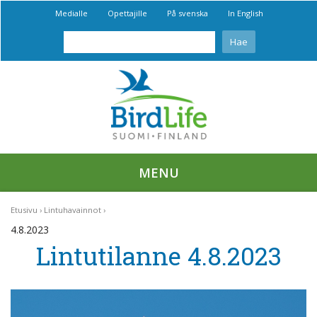
Medialle
Opettajille
På svenska
In English
MENU
Etusivu
Lintuhavainnot
4.8.2023
Lintutilanne 4.8.2023