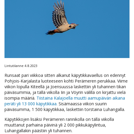
Lintutilanne 4.8.2023
Runsaat pari viikkoa sitten alkanut käpytikkavaellus on edennyt
Pohjois-Karjalasta luoteeseen kohti Perämeren perukkaa. Viime
viikon lopulla Kiteellä ja Joensuussa laskettiin yli tuhannen tikan
päiväsummia, ja tällä viikolla Iin ja Vöyrin välillä on kirjattu vielä
isompia määriä.
Tiistaina Kalajoella muutti aamupäivän aikana
peräti yli 13 000 käpytikkaa.
Sisämaassa viikon suurin
päiväsumma, 1 500 käpytikkaa, laskettiin torstaina Luhangalla.
Käpytikkojen lisäksi Perämeren rannikolla on tällä viikolla
muuttanut parhaina päivinä yli 2 000 pikkukäpylintua,
Luhangallakin päästiin yli tuhannen.