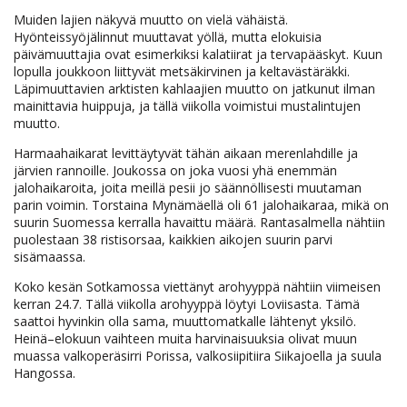
Muiden lajien näkyvä muutto on vielä vähäistä.
Hyönteissyöjälinnut muuttavat yöllä, mutta elokuisia
päivämuuttajia ovat esimerkiksi kalatiirat ja tervapääskyt. Kuun
lopulla joukkoon liittyvät metsäkirvinen ja keltavästäräkki.
Läpimuuttavien arktisten kahlaajien muutto on jatkunut ilman
mainittavia huippuja, ja tällä viikolla voimistui mustalintujen
muutto.
Harmaahaikarat levittäytyvät tähän aikaan merenlahdille ja
järvien rannoille. Joukossa on joka vuosi yhä enemmän
jalohaikaroita, joita meillä pesii jo säännöllisesti muutaman
parin voimin. Torstaina Mynämäellä oli 61 jalohaikaraa, mikä on
suurin Suomessa kerralla havaittu määrä. Rantasalmella nähtiin
puolestaan 38 ristisorsaa, kaikkien aikojen suurin parvi
sisämaassa.
Koko kesän Sotkamossa viettänyt arohyyppä nähtiin viimeisen
kerran 24.7. Tällä viikolla arohyyppä löytyi Loviisasta. Tämä
saattoi hyvinkin olla sama, muuttomatkalle lähtenyt yksilö.
Heinä–elokuun vaihteen muita harvinaisuuksia olivat muun
muassa valkoperäsirri Porissa, valkosiipitiira Siikajoella ja suula
Hangossa.