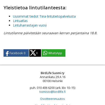
Yleistietoa lintutilanteesta:
Uusimmat tiedot Tiira-lintutietopalvelusta
Lintuatlas
Lintuharrastajan vuosi
Lintutilanne päivitetään seuraavan kerran perjantaina 18.8.
Facebook
0
X
WhatsApp
BirdLife Suomi ry
Annankatu 29 A 16
00100 Helsinki
puh. 010 406 6200 (ark. klo 10–15)
toimisto@birdlife.fi
Osoitteenmuutos