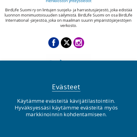
Henkilöstön yhteystiedot
BirdLife Suomi ry on lintujen suojelu- ja harrastusjärjestö, joka edistää
luonnon monimuotoisuuden säilymistä. BirdLife Suomi on osa BirdLife
International -järjestöä, joka on maailman suurin ympäristöjärjestöjen
verkosto.
Evästeet
Käytämme evästeitä kävijätilastointiin.
© BirdLife Suomi ry 2026
Hyväksyessäsi käytämme evästeitä myös
markkinoinnin kohdentamiseen.
2.0