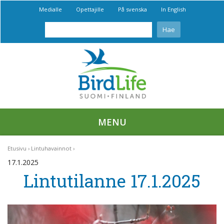
Medialle
Opettajille
På svenska
In English
MENU
Etusivu
Lintuhavainnot
17.1.2025
Lintutilanne 17.1.2025