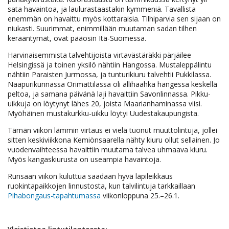
sata havaintoa, ja laulurastaastakin kymmeniä. Tavallista
enemmän on havaittu myös kottaraisia. Tilhiparvia sen sijaan on
niukasti. Suurimmat, enimmillään muutaman sadan tilhen
kerääntymät, ovat pääosin Itä-Suomessa.
Harvinaisemmista talvehtijoista virtavästäräkki pärjäilee
Helsingissä ja toinen yksilö nähtiin Hangossa. Mustaleppälintu
nähtiin Paraisten Jurmossa, ja tunturikiuru talvehtii Pukkilassa.
Naapurikunnassa Orimattilassa oli allihaahka hangessa keskellä
peltoa, ja samana päivänä laji havaittiin Savonlinnassa. Pikku-
uikkuja on löytynyt lähes 20, joista Maarianhaminassa viisi.
Myöhäinen mustakurkku-uikku löytyi Uudestakaupungista.
Tämän viikon lämmin virtaus ei vielä tuonut muuttolintuja, jollei
sitten keskiviikkona Kemiönsaarella nähty kiuru ollut sellainen. Jo
vuodenvaihteessa havaittiin muutama talvea uhmaava kiuru.
Myös kangaskiurusta on useampia havaintoja.
Runsaan viikon kuluttua saadaan hyvä läpileikkaus
ruokintapaikkojen linnustosta, kun talvilintuja tarkkaillaan
Pihabongaus-tapahtumassa
viikonloppuna 25.–26.1.