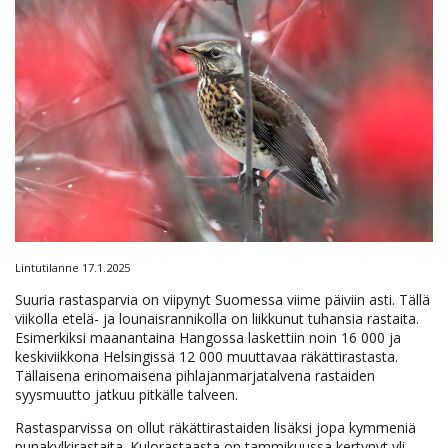
Lintutilanne 17.1.2025
Suuria rastasparvia on viipynyt Suomessa viime päiviin asti. Tällä
viikolla etelä- ja lounaisrannikolla on liikkunut tuhansia rastaita.
Esimerkiksi maanantaina Hangossa laskettiin noin 16 000 ja
keskiviikkona Helsingissä 12 000 muuttavaa räkättirastasta.
Tällaisena erinomaisena pihlajanmarjatalvena rastaiden
syysmuutto jatkuu pitkälle talveen.
Rastasparvissa on ollut räkättirastaiden lisäksi jopa kymmeniä
punakylkirastaita. Kulorastaasta on tammikuussa kertynyt yli