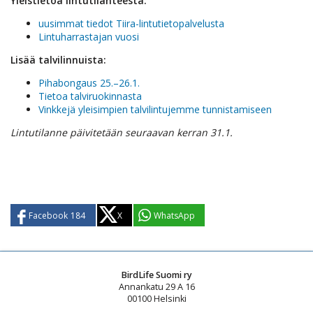
Yleistietoa lintutilanteesta:
uusimmat tiedot Tiira-lintutietopalvelusta
Lintuharrastajan vuosi
Lisää talvilinnuista:
Pihabongaus 25.–26.1.
Tietoa talviruokinnasta
Vinkkejä yleisimpien talvilintujemme tunnistamiseen
Lintutilanne päivitetään seuraavan kerran 31.1.
Facebook
184
X
WhatsApp
BirdLife Suomi ry
Annankatu 29 A 16
00100 Helsinki