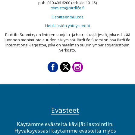
puh. 010 406 6200 (ark. klo 10–15)
toimisto@birdlife.fi
Osoitteenmuutos
Henkilöstön yhteystiedot
BirdLife Suomi ry on lintujen suojelu- ja harrastusjärjestö, joka edistää
luonnon monimuotoisuuden säilymistä. BirdLife Suomi on osa BirdLife
International -järjestöä, joka on maailman suurin ympäristöjärjestöjen
verkosto.
Evästeet
Käytämme evästeitä kävijätilastointiin.
Hyväksyessäsi käytämme evästeitä myös
© BirdLife Suomi ry 2026