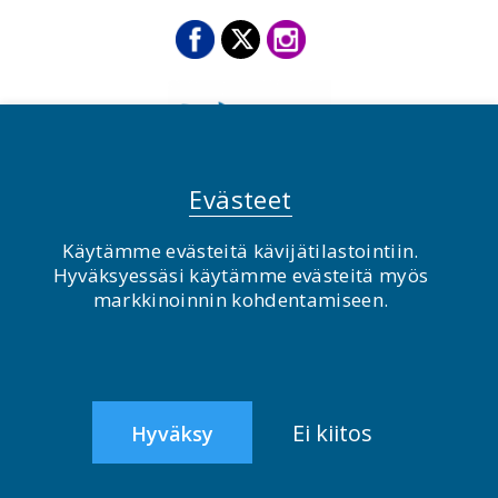
Evästeet
Käytämme evästeitä kävijätilastointiin.
© BirdLife Suomi ry 2026
Hyväksyessäsi käytämme evästeitä myös
markkinoinnin kohdentamiseen.
2.0
Ei kiitos
Hyväksy