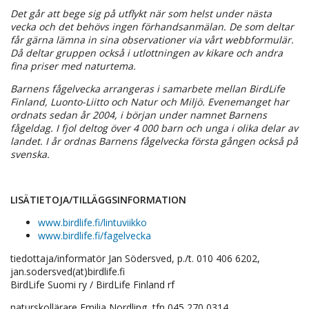
Det går att bege sig på utflykt när som helst under nästa
vecka och det behövs ingen förhandsanmälan. De som deltar
får gärna lämna in sina observationer via vårt webbformulär.
Då deltar gruppen också i utlottningen av kikare och andra
fina priser med naturtema.
Barnens fågelvecka arrangeras i samarbete mellan BirdLife
Finland, Luonto-Liitto och Natur och Miljö. Evenemanget har
ordnats sedan år 2004, i början under namnet Barnens
fågeldag. I fjol deltog över 4 000 barn och unga i olika delar av
landet. I år ordnas Barnens fågelvecka första gången också på
svenska.
LISÄTIETOJA/TILLÄGGSINFORMATION
www.birdlife.fi/lintuviikko
www.birdlife.fi/fagelvecka
tiedottaja/informatör Jan Södersved, p./t. 010 406 6202,
jan.sodersved(at)birdlife.fi
BirdLife Suomi ry / BirdLife Finland rf
naturskollärare Emilia Nordling, tfn 045 270 0314,