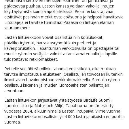
Pesinnästä kertovien merkkien etsiminen on jännittävää ja
palkitsevaa puuhaa. Lasten kanssa voidaan vakoilla lintujen
käyttäytymistä kuin salapoliisileikissä. Pesiin ei kurkita, vaan
etsittävät pesinnän merkit ovat epäsuoria ja helposti havaittavia.
Lintulajeja ei tarvitse tunnistaa. Pääasia on lintujen elämän
seuraaminen.
Lasten lintuviikkoon voivat osallistua niin koululuokat,
päiväkotiryhmät, harrastusryhmät kuin perheet ja
kaveriporukatkin. Tapahtuman verkkosivuilla on opettajalle tai
muulle ryhmän vetäjälle valmista taustamateriaalia ja lapsille
tulostettavat retkilomakkeet.
Retkelle voi lähteä milloin tahansa ensi viikolla, eikä mukaan
tarvitse ilmoittautua etukäteen. Osallistujien toivotaan kuitenkin
ilmoittavan havainnoistaan verkkolomakkeella. Samalla ryhmä
osallistuu kiikarien ja muiden luontoaiheisten palkintojen
arvontaan.
Lasten lintuviikon järjestävät yhteistyössä BirdLife Suomi,
Luonto-Liitto ja Natur och Miljö. Tapahtuma on järjestetty
vuodesta 2004, alkuun nimellä Lasten lintupäivä. Viime vuonna
Lasten lintuviikkoon osallistui yli 4 000 lasta ja aikuista eri puolilla
Suomea.