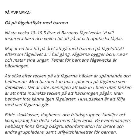
PÅ SVENSKA:
Gå på fågelutflykt med barnen
Nästa vecka 13–19.5 firar vi Barnens fågelvecka. Vi vill
inspirera barn och vuxna till att gå ut och upptäcka fåglar.
Maj är en bra tid på året att gå med barnen på fågelutflykt
eftersom fågellivet är i full gång. Fåglarna bygger bon, ruvar
och matar sina ungar. Temat för barnens fågelvecka är
häckningen.
Att söka efter tecken på att fåglarna häckar är spännande och
belönande. Med barnen kan man spionera på fåglarna som
detektiver. Det är inte meningen att kika in i boen utan tanken
är att hitta indirekta tecken på att häckningen pågår. Man
behöver inte känna igen fågelarter. Huvudsaken är att följa
med vad fåglarna gör.
Både skolklasser, daghems- och fritidsgrupper, familjer och
kompisgäng kan delta i Barnens fågelvecka. På evenemangets
webbsajt finns färdig bakgrundsinformation för lärare och
andra gruppledare, samt utflyktsblanketter för barnen.