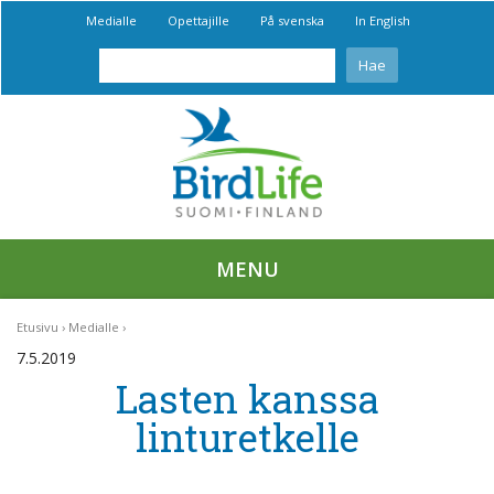
Medialle
Opettajille
På svenska
In English
MENU
Etusivu
Medialle
7.5.2019
Lasten kanssa
linturetkelle