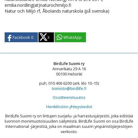
emilia.nordling(at)naturochmiljo.fi
Natur och Miljö rf, Åbolands naturskola (på svenska)
Facebook
0
X
WhatsApp
BirdLife Suomi ry
Annankatu 29 A 16
00100 Helsinki
puh. 010 406 6200 (ark. klo 10–15)
toimisto@birdlife.fi
Osoitteenmuutos
Henkilöstön yhteystiedot
BirdLife Suomi ry on lintujen suojelu- ja harrastusjärjestö, joka edistää
luonnon monimuotoisuuden säilymistä. BirdLife Suomi on osa BirdLife
International -järjestöä, joka on maailman suurin ympäristöjärjestöjen
verkosto.