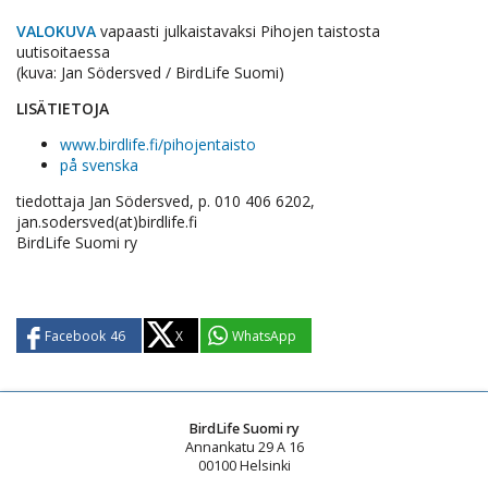
VALOKUVA
vapaasti julkaistavaksi Pihojen taistosta
uutisoitaessa
(kuva: Jan Södersved / BirdLife Suomi)
LISÄTIETOJA
www.birdlife.fi/pihojentaisto
på svenska
tiedottaja Jan Södersved, p. 010 406 6202,
jan.sodersved(at)birdlife.fi
BirdLife Suomi ry
Facebook
46
X
WhatsApp
BirdLife Suomi ry
Annankatu 29 A 16
00100 Helsinki