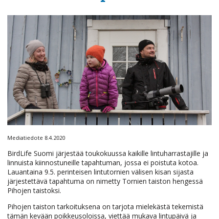
Mediatiedote 8.4.2020
BirdLife Suomi järjestää toukokuussa kaikille lintuharrastajille ja
linnuista kiinnostuneille tapahtuman, jossa ei poistuta kotoa.
Lauantaina 9.5. perinteisen lintutornien välisen kisan sijasta
järjestettävä tapahtuma on nimetty Tornien taiston hengessä
Pihojen taistoksi.
Pihojen taiston tarkoituksena on tarjota mielekästä tekemistä
tämän kevään poikkeusoloissa, viettää mukava lintupäivä ja