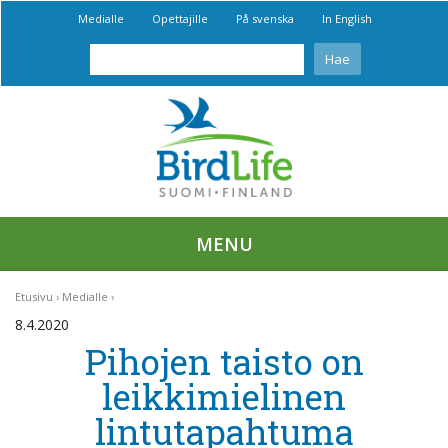
Medialle
Opettajille
På svenska
In English
MENU
Etusivu
Medialle
8.4.2020
Pihojen taisto on
leikkimielinen
lintutapahtuma