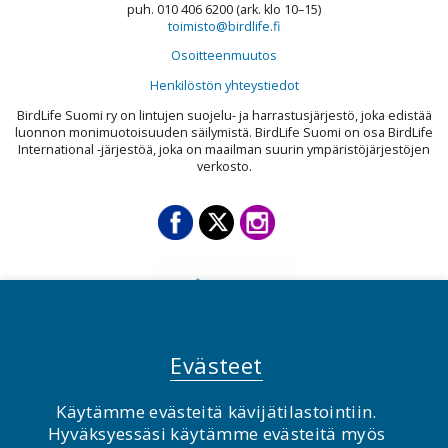
puh. 010 406 6200 (ark. klo 10–15)
toimisto@birdlife.fi
Osoitteenmuutos
Henkilöstön yhteystiedot
BirdLife Suomi ry on lintujen suojelu- ja harrastusjärjestö, joka edistää
luonnon monimuotoisuuden säilymistä. BirdLife Suomi on osa BirdLife
International -järjestöä, joka on maailman suurin ympäristöjärjestöjen
verkosto.
Evästeet
Käytämme evästeitä kävijätilastointiin.
Hyväksyessäsi käytämme evästeitä myös
© BirdLife Suomi ry 2026