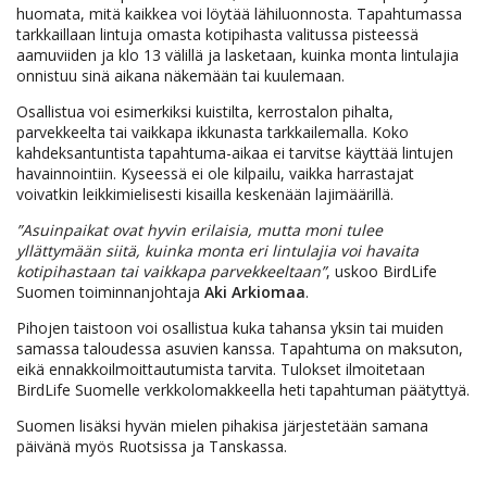
huomata, mitä kaikkea voi löytää lähiluonnosta. Tapahtumassa
tarkkaillaan lintuja omasta kotipihasta valitussa pisteessä
aamuviiden ja klo 13 välillä ja lasketaan, kuinka monta lintulajia
onnistuu sinä aikana näkemään tai kuulemaan.
Osallistua voi esimerkiksi kuistilta, kerrostalon pihalta,
parvekkeelta tai vaikkapa ikkunasta tarkkailemalla. Koko
kahdeksantuntista tapahtuma-aikaa ei tarvitse käyttää lintujen
havainnointiin. Kyseessä ei ole kilpailu, vaikka harrastajat
voivatkin leikkimielisesti kisailla keskenään lajimäärillä.
”Asuinpaikat ovat hyvin erilaisia, mutta moni tulee
yllättymään siitä, kuinka monta eri lintulajia voi havaita
kotipihastaan tai vaikkapa parvekkeeltaan”
, uskoo BirdLife
Suomen toiminnanjohtaja
Aki Arkiomaa
.
Pihojen taistoon voi osallistua kuka tahansa yksin tai muiden
samassa taloudessa asuvien kanssa. Tapahtuma on maksuton,
eikä ennakkoilmoittautumista tarvita. Tulokset ilmoitetaan
BirdLife Suomelle verkkolomakkeella heti tapahtuman päätyttyä.
Suomen lisäksi hyvän mielen pihakisa järjestetään samana
päivänä myös Ruotsissa ja Tanskassa.