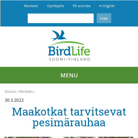
Medialle
Opettajille
På svenska
In English
MENU
Etusivu
Medialle
30.3.2022
Maakotkat tarvitsevat
pesimärauhaa