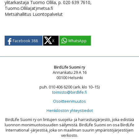
ylitarkastaja Tuomo Ollila, p. 020 639 7610,
Tuomo.Ollila(at)metsa.fi
Metsähallitus Luontopalvelut
Facebook
388
X
WhatsApp
BirdLife Suomi ry
Annankatu 29 A 16
00100 Helsinki
puh. 010 406 6200 (ark. klo 10–15)
toimisto@birdlife.fi
Osoitteenmuutos
Henkilöstön yhteystiedot
BirdLife Suomi ry on lintujen suojelu- ja harrastusjärjestö, joka edistää
luonnon monimuotoisuuden säilymistä. BirdLife Suomi on osa BirdLife
International -järjestöä, joka on maailman suurin ympäristöjärjestöjen
verkosto.