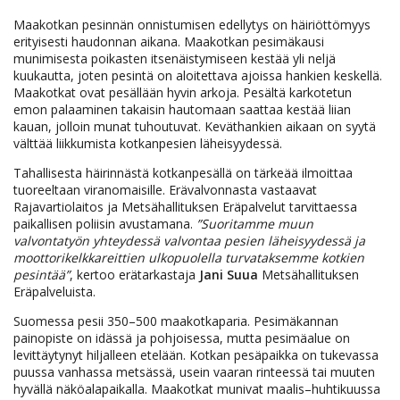
Maakotkan pesinnän onnistumisen edellytys on häiriöttömyys
erityisesti haudonnan aikana. Maakotkan pesimäkausi
munimisesta poikasten itsenäistymiseen kestää yli neljä
kuukautta, joten pesintä on aloitettava ajoissa hankien keskellä.
Maakotkat ovat pesällään hyvin arkoja. Pesältä karkotetun
emon palaaminen takaisin hautomaan saattaa kestää liian
kauan, jolloin munat tuhoutuvat. Keväthankien aikaan on syytä
välttää liikkumista kotkanpesien läheisyydessä.
Tahallisesta häirinnästä kotkanpesällä on tärkeää ilmoittaa
tuoreeltaan viranomaisille. Erävalvonnasta vastaavat
Rajavartiolaitos ja Metsähallituksen Eräpalvelut tarvittaessa
paikallisen poliisin avustamana.
”Suoritamme muun
valvontatyön yhteydessä valvontaa pesien läheisyydessä ja
moottorikelkkareittien ulkopuolella turvataksemme kotkien
pesintää”
, kertoo erätarkastaja
Jani Suua
Metsähallituksen
Eräpalveluista.
Suomessa pesii 350–500 maakotkaparia. Pesimäkannan
painopiste on idässä ja pohjoisessa, mutta pesimäalue on
levittäytynyt hiljalleen etelään. Kotkan pesäpaikka on tukevassa
puussa vanhassa metsässä, usein vaaran rinteessä tai muuten
hyvällä näköalapaikalla. Maakotkat munivat maalis–huhtikuussa