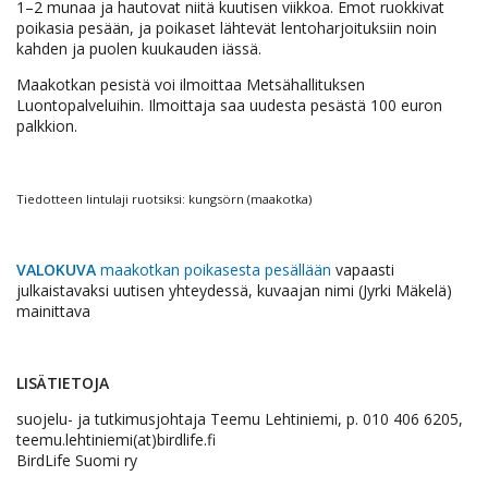
1–2 munaa ja hautovat niitä kuutisen viikkoa. Emot ruokkivat
poikasia pesään, ja poikaset lähtevät lentoharjoituksiin noin
kahden ja puolen kuukauden iässä.
Maakotkan pesistä voi ilmoittaa Metsähallituksen
Luontopalveluihin. Ilmoittaja saa uudesta pesästä 100 euron
palkkion.
Tiedotteen lintulaji ruotsiksi: kungsörn (maakotka)
VALOKUVA
maakotkan poikasesta pesällään
vapaasti
julkaistavaksi uutisen yhteydessä, kuvaajan nimi (Jyrki Mäkelä)
mainittava
LISÄTIETOJA
suojelu- ja tutkimusjohtaja Teemu Lehtiniemi, p. 010 406 6205,
teemu.lehtiniemi(at)birdlife.fi
BirdLife Suomi ry