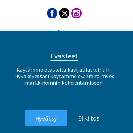
Evästeet
Käytämme evästeitä kävijätilastointiin.
© BirdLife Suomi ry 2026
Hyväksyessäsi käytämme evästeitä myös
markkinoinnin kohdentamiseen.
2.0
Ei kiitos
Hyväksy