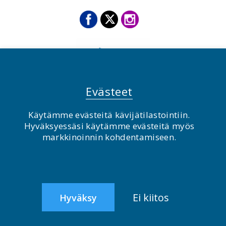
Evästeet
Käytämme evästeitä kävijätilastointiin.
Hyväksyessäsi käytämme evästeitä myös
© BirdLife Suomi ry 2026
markkinoinnin kohdentamiseen.
2.0
Ei kiitos
Hyväksy