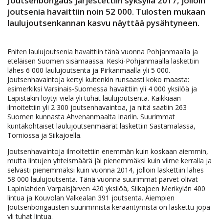
Joutsenbongaus järjestettiin syksyllä 2017, jolloin
joutsenia havaittiin noin 52 000. Tulosten mukaan
laulujoutsenkannan kasvu näyttää pysähtyneen.
Eniten laulujoutsenia havaittiin tänä vuonna Pohjanmaalla ja
eteläisen Suomen sisämaassa. Keski-Pohjanmaalla laskettiin
lähes 6 000 laulujoutsenta ja Pirkanmaalla yli 5 000.
Joutsenhavaintoja kertyi kuitenkin runsaasti koko maasta:
esimerkiksi Varsinais-Suomessa havaittiin yli 4 000 yksilöä ja
Lapistakin löytyi vielä yli tuhat laulujoutsenta. Kaikkiaan
ilmoitettiin yli 2 300 joutsenhavaintoa, ja niitä saatiin 263
Suomen kunnasta Ahvenanmaalta Inariin. Suurimmat
kuntakohtaiset laulujoutsenmäärät laskettiin Sastamalassa,
Torniossa ja Siikajoella.
Joutsenhavaintoja ilmoitettiin enemmän kuin koskaan aiemmin,
mutta lintujen yhteismäärä jäi pienemmäksi kuin viime kerralla ja
selvästi pienemmäksi kuin vuonna 2014, jolloin laskettiin lähes
58 000 laulujoutsenta. Tänä vuonna suurimmat parvet olivat
Lapinlahden Varpaisjärven 420 yksilöä, Siikajoen Merikylän 400
lintua ja Kouvolan Valkealan 391 joutsenta. Aiempien
Joutsenbongausten suurimmista kerääntymistä on laskettu jopa
yli tuhat lintua.