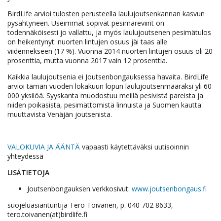
BirdLife arvioi tulosten perusteella laulujoutsenkannan kasvun
pysähtyneen. Useimmat sopivat pesimäreviirit on
todennäköisesti jo vallattu, ja myös laulujoutsenen pesimätulos
on heikentynyt: nuorten lintujen osuus jäi taas alle
viidennekseen (17 %). Vuonna 2014 nuorten lintujen osuus oli 20
prosenttia, mutta vuonna 2017 vain 12 prosenttia.
Kaikkia laulujoutsenia ei Joutsenbongauksessa havaita. BirdLife
arvioi tämän vuoden lokakuun lopun laulujoutsenmääräksi yli 60
000 yksilöä. Syyskanta muodostuu meillä pesivistä pareista ja
niiden poikasista, pesimättömistä linnuista ja Suomen kautta
muuttavista Venäjän joutsenista.
VALOKUVIA JA ÄÄNTÄ
vapaasti käytettäväksi uutisoinnin
yhteydessä
LISÄTIETOJA
Joutsenbongauksen verkkosivut:
www.joutsenbongaus.fi
suojeluasiantuntija Tero Toivanen, p. 040 702 8633,
tero.toivanen(at)birdlife.fi