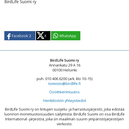
BirdLife Suomi ry
Facebook
2
X
WhatsApp
BirdLife Suomi ry
Annankatu 29 A 16
00100 Helsinki
puh. 010 406 6200 (ark. klo 10–15)
toimisto@birdlife.fi
Osoitteenmuutos
Henkilöstön yhteystiedot
BirdLife Suomi ry on lintujen suojelu- ja harrastusjärjestö, joka edistää
luonnon monimuotoisuuden säilymistä. BirdLife Suomi on osa BirdLife
International -järjestöä, joka on maailman suurin ympäristöjärjestöjen
verkosto.