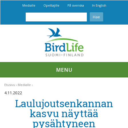
Medialle
Opettajille
På svenska
In English
MENU
Etusivu
Medialle
4.11.2022
Laulujoutsenkannan
kasvu näyttää
pysähtyneen