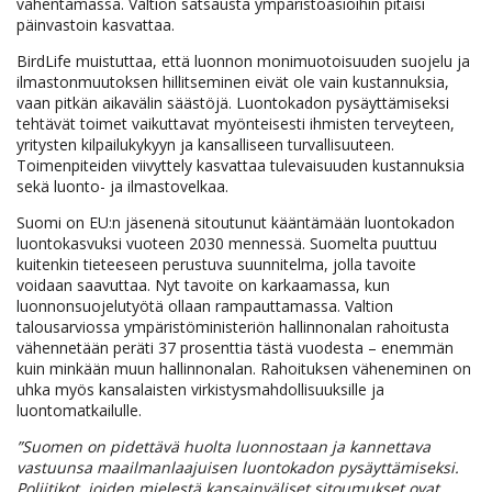
vähentämässä. Valtion satsausta ympäristöasioihin pitäisi
päinvastoin kasvattaa.
BirdLife muistuttaa, että luonnon monimuotoisuuden suojelu ja
ilmastonmuutoksen hillitseminen eivät ole vain kustannuksia,
vaan pitkän aikavälin säästöjä. Luontokadon pysäyttämiseksi
tehtävät toimet vaikuttavat myönteisesti ihmisten terveyteen,
yritysten kilpailukykyyn ja kansalliseen turvallisuuteen.
Toimenpiteiden viivyttely kasvattaa tulevaisuuden kustannuksia
sekä luonto- ja ilmastovelkaa.
Suomi on EU:n jäsenenä sitoutunut kääntämään luontokadon
luontokasvuksi vuoteen 2030 mennessä. Suomelta puuttuu
kuitenkin tieteeseen perustuva suunnitelma, jolla tavoite
voidaan saavuttaa. Nyt tavoite on karkaamassa, kun
luonnonsuojelutyötä ollaan rampauttamassa. Valtion
talousarviossa ympäristöministeriön hallinnonalan rahoitusta
vähennetään peräti 37 prosenttia tästä vuodesta – enemmän
kuin minkään muun hallinnonalan. Rahoituksen väheneminen on
uhka myös kansalaisten virkistysmahdollisuuksille ja
luontomatkailulle.
”Suomen on pidettävä huolta luonnostaan ja kannettava
vastuunsa maailmanlaajuisen luontokadon pysäyttämiseksi.
Poliitikot, joiden mielestä kansainväliset sitoumukset ovat