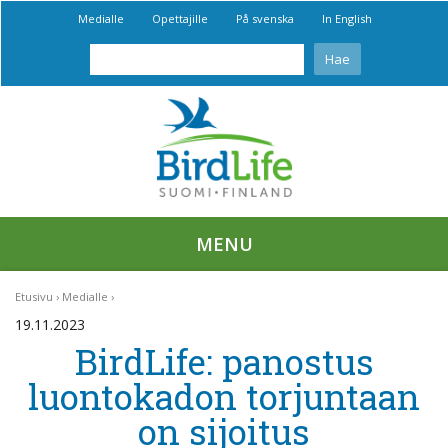
Medialle
Opettajille
På svenska
In English
MENU
Etusivu
Medialle
19.11.2023
BirdLife: panostus
luontokadon torjuntaan
on sijoitus