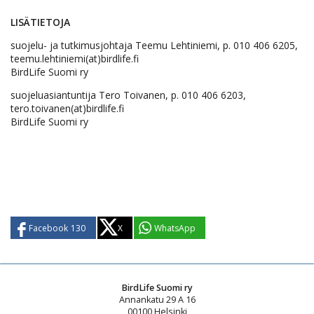
LISÄTIETOJA
suojelu- ja tutkimusjohtaja Teemu Lehtiniemi, p. 010 406 6205,
teemu.lehtiniemi(at)birdlife.fi
BirdLife Suomi ry
suojeluasiantuntija Tero Toivanen, p. 010 406 6203,
tero.toivanen(at)birdlife.fi
BirdLife Suomi ry
Facebook
130
X
WhatsApp
BirdLife Suomi ry
Annankatu 29 A 16
00100 Helsinki