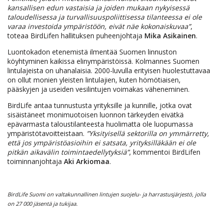
kansallisen edun vastaisia ja joiden mukaan nykyisessä
taloudellisessa ja turvallisuuspoliittisessa tilanteessa ei ole
varaa investoida ympäristöön, eivät näe kokonaiskuvaa”
,
toteaa BirdLifen hallituksen puheenjohtaja
Mika Asikainen
.
Luontokadon etenemistä ilmentää Suomen linnuston
köyhtyminen kaikissa elinympäristöissä. Kolmannes Suomen
lintulajeista on uhanalaisia. 2000-luvulla erityisen huolestuttavaa
on ollut monien yleisten lintulajien, kuten hömötiaisen,
pääskyjen ja useiden vesilintujen voimakas väheneminen.
BirdLife antaa tunnustusta yrityksille ja kunnille, jotka ovat
sisäistäneet monimuotoisen luonnon tärkeyden eivätkä
epävarmasta taloustilanteesta huolimatta ole luopumassa
ympäristötavoitteistaan.
”Yksityisellä sektorilla on ymmärretty,
että jos ympäristöasioihin ei satsata, yrityksilläkään ei ole
pitkän aikavälin toimintaedellytyksiä”
, kommentoi BirdLifen
toiminnanjohtaja
Aki Arkiomaa
.
BirdLife Suomi on valtakunnallinen lintujen suojelu- ja harrastusjärjestö, jolla
on 27 000 jäsentä ja tukijaa.