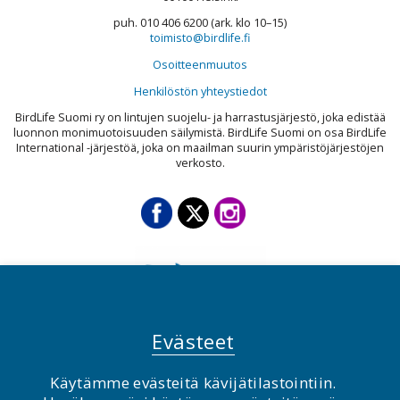
puh. 010 406 6200 (ark. klo 10–15)
toimisto@birdlife.fi
Osoitteenmuutos
Henkilöstön yhteystiedot
BirdLife Suomi ry on lintujen suojelu- ja harrastusjärjestö, joka edistää
luonnon monimuotoisuuden säilymistä. BirdLife Suomi on osa BirdLife
International -järjestöä, joka on maailman suurin ympäristöjärjestöjen
verkosto.
Evästeet
Käytämme evästeitä kävijätilastointiin.
© BirdLife Suomi ry 2026