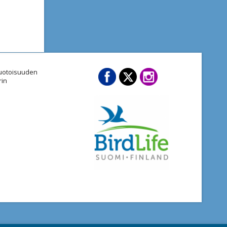
imuotoisuuden
rin