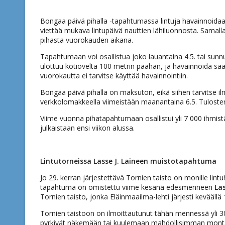
Bongaa päivä pihalla -tapahtumassa lintuja havainnoidaan
viettää mukava lintupäivä nauttien lähiluonnosta. Samal
pihasta vuorokauden aikana.
Tapahtumaan voi osallistua joko lauantaina 4.5. tai sunnu
ulottuu kotiovelta 100 metrin päähän, ja havainnoida saa
vuorokautta ei tarvitse käyttää havainnointiin.
Bongaa päivä pihalla on maksuton, eikä siihen tarvitse i
verkkolomakkeella viimeistään maanantaina 6.5. Tulosten
Viime vuonna pihatapahtumaan osallistui yli 7 000 ihmist
julkaistaan ensi viikon alussa.
Lintutorneissa Lasse J. Laineen muistotapahtuma
Jo 29. kerran järjestettävä Tornien taisto on monille lin
tapahtuma on omistettu viime kesänä edesmenneen
Las
Tornien taisto, jonka Eläinmaailma-lehti järjesti keväällä
Tornien taistoon on ilmoittautunut tähän mennessä yli 3
pyrkivät näkemään tai kuulemaan mahdollisimman monta li