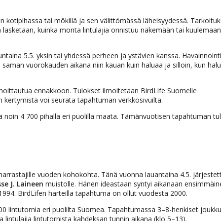
 kotipihassa tai mökillä ja sen välittömässä läheisyydessä. Tarkoitu
la lasketaan, kuinka monta lintulajia onnistuu näkemään tai kuulema
ntaina 5.5. yksin tai yhdessä perheen ja ystävien kanssa. Havainnoint
 saman vuorokauden aikana niin kauan kuin haluaa ja silloin, kun hal
lmoittautua ennakkoon. Tulokset ilmoitetaan BirdLife Suomelle
 kertymistä voi seurata tapahtuman verkkosivuilta.
ä noin 4 700 pihalla eri puolilla maata. Tämänvuotisen tapahtuman tu
tuharrastajille vuoden kohokohta. Tänä vuonna lauantaina 4.5. järjestet
se J. Laineen
muistolle. Hänen ideastaan syntyi aikanaan ensimmäin
 1994. BirdLifen harteilla tapahtuma on ollut vuodesta 2000.
00 lintutornia eri puolilta Suomea. Tapahtumassa 3–8-henkiset joukk
ntulajia lintutornista kahdeksan tunnin aikana (klo 5–13).