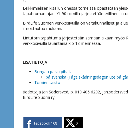
Leikkimielisen kisailun ohessa torneissa opastetaan yleisö
tapahtuman ajan. Yli 90 tornilla järjestetään erillinen lin
BirdLife Suomen verkkosivuilla on valtakunnalliset ja aluee
ilmoittautua mukaan.
Lintutornitapahtuma järjestetään samaan aikaan myös Ru
verkkosivuilla lauantaina klo 18 mennessä.
LISÄTIETOJA
Bongaa päivä pihalla
på svenska (Fågelskådningsdagen ute på gå
Tornien taisto
tiedottaja Jan Södersved, p. 010 406 6202, jan.sodersved(a
BirdLife Suomi ry
Facebook
108
X