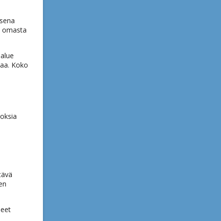
ksena
an omasta
ialue
uaa. Koko
loksia
tävä
en
ueet