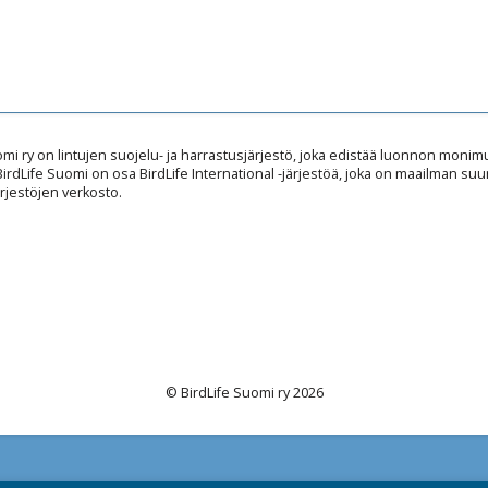
omi ry on lintujen suojelu- ja harrastusjärjestö, joka edistää luonnon mon
 BirdLife Suomi on osa BirdLife International -järjestöä, joka on maailman suu
rjestöjen verkosto.
© BirdLife Suomi ry 2026