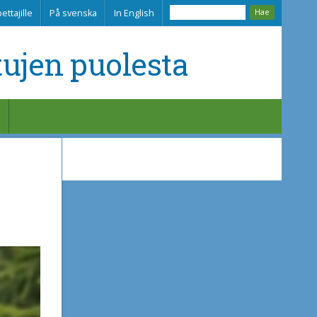
ettajille
På svenska
In English
tujen puolesta