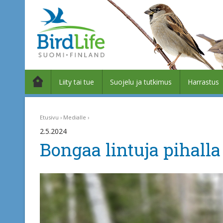
Liity tai tue
Suojelu ja tutkimus
Harrastus
Etusivu
Medialle
2.5.2024
Bongaa lintuja pihalla 