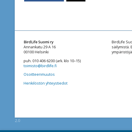
BirdLife Suomi ry
BirdLife Su
Annankatu 29 A 16
säilymistä.
00100 Helsinki
ympäristöjä
puh. 010 406 6200 (ark. klo 10–15)
toimisto@birdlife.fi
Osoitteenmuutos
Henkilöstön yhteystiedot
2.0