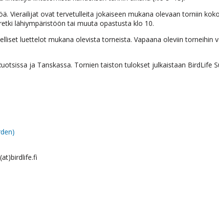
ä. Vierailijat ovat tervetulleita jokaiseen mukana olevaan torniin kok
turetki lähiympäristöön tai muuta opastusta klo 10.
lliset luettelot mukana olevista torneista. Vapaana oleviin torneihin v
otsissa ja Tanskassa. Tornien taiston tulokset julkaistaan BirdLife
rden)
t)birdlife.fi