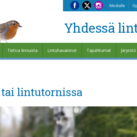
Medialle
Op
Yhdessä lin
Tietoa linnuista
Lintuhavainnot
Tapahtumat
Järjestö
tai lintutornissa