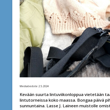
Mediatiedote 2.5.2024
Kevään suurta lintuviikonloppua vietetään taas
lintutorneissa koko maassa. Bongaa päivä pih
sunnuntaina. Lasse J. Laineen muistolle omis