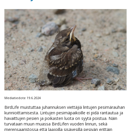
Mediatiedote 19.6.2024
BirdLife muistuttaa juhannuksen viettäjiä lintujen pesimärauhan
kunnioittamisesta. Lintujen pesimäpaikoille ei pidä rantautua ja
havaittujen pesien ja poikasten luota on syytä poistua. Näin
turvataan muun muassa BirdLifen vuoden linnun, sekä
merensaaristossa että laajoilla sisävesillä pesivän erittäin