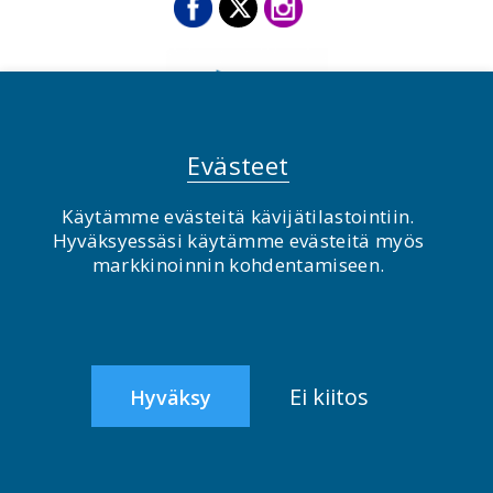
Evästeet
Käytämme evästeitä kävijätilastointiin.
Hyväksyessäsi käytämme evästeitä myös
© BirdLife Suomi ry 2026
markkinoinnin kohdentamiseen.
2.0
Ei kiitos
Hyväksy