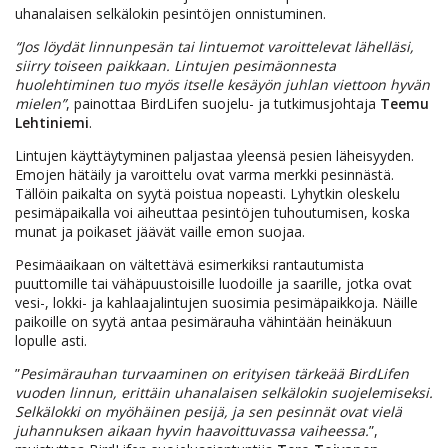
uhanalaisen selkälokin pesintöjen onnistuminen.
“Jos löydät linnunpesän tai lintuemot varoittelevat lähelläsi,
siirry toiseen paikkaan. Lintujen pesimäonnesta
huolehtiminen tuo myös itselle kesäyön juhlan viettoon hyvän
mielen”
, painottaa BirdLifen suojelu- ja tutkimusjohtaja
Teemu
Lehtiniemi
.
Lintujen käyttäytyminen paljastaa yleensä pesien läheisyyden.
Emojen hätäily ja varoittelu ovat varma merkki pesinnästä.
Tällöin paikalta on syytä poistua nopeasti. Lyhytkin oleskelu
pesimäpaikalla voi aiheuttaa pesintöjen tuhoutumisen, koska
munat ja poikaset jäävät vaille emon suojaa.
Pesimäaikaan on vältettävä esimerkiksi rantautumista
puuttomille tai vähäpuustoisille luodoille ja saarille, jotka ovat
vesi-, lokki- ja kahlaajalintujen suosimia pesimäpaikkoja. Näille
paikoille on syytä antaa pesimärauha vähintään heinäkuun
lopulle asti.
”
Pesimärauhan turvaaminen on erityisen tärkeää BirdLifen
vuoden linnun, erittäin uhanalaisen selkälokin suojelemiseksi.
Selkälokki on myöhäinen pesijä, ja sen pesinnät ovat vielä
juhannuksen aikaan hyvin haavoittuvassa vaiheessa.
”,