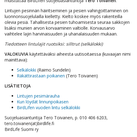
muistuttaa BirdLifen suojeluasiantuntija
Tero Toivanen
.
Lintujen pesinnän häiritseminen ja pesien vahingoittaminen on
luonnonsuojelulailla kielletty. Kielto koskee myös rakenteilla
olevia pesiä. Tahallisesta pesien tuhoamisesta seuraa sakkojen
lisäksi munien arvon korvaaminen valtiolle. Korvausarvo
vaihtelee lajin harvinaisuuden ja uhanalaisuuden mukaan.
Tiedotteen lintulajit ruotsiksi: silltrut (selkälokki)
VALOKUVIA
käytettäväksi aiheesta uutisoitaessa (kuvaajan nimi
mainittava):
Selkälokki
(Raimo Sundelin)
Räkättirastaan poikanen
(Tero Toivanen)
LISÄTIETOJA
Lintujen pesimärauha
Kun löydät linnunpoikasen
BirdLifen vuoden lintu selkälokki
Suojeluasiantuntija Tero Toivanen, p. 010 406 6203,
tero.toivanen(at)birdlife.fi
BirdLife Suomi ry