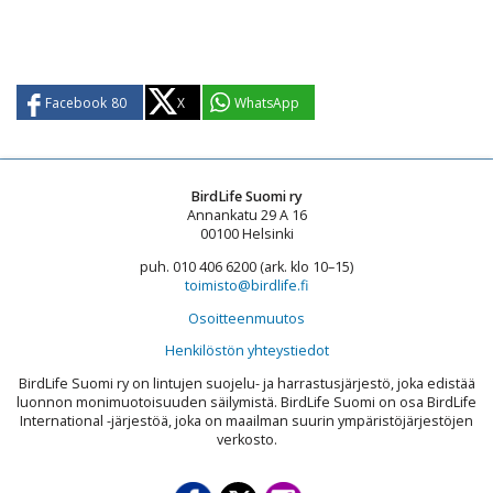
Facebook
80
X
WhatsApp
BirdLife Suomi ry
Annankatu 29 A 16
00100 Helsinki
puh. 010 406 6200 (ark. klo 10–15)
toimisto@birdlife.fi
Osoitteenmuutos
Henkilöstön yhteystiedot
BirdLife Suomi ry on lintujen suojelu- ja harrastusjärjestö, joka edistää
luonnon monimuotoisuuden säilymistä. BirdLife Suomi on osa BirdLife
International -järjestöä, joka on maailman suurin ympäristöjärjestöjen
verkosto.