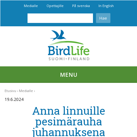
Medialle
Opettajille
På svenska
In English
MENU
Etusivu
Medialle
19.6.2024
Anna linnuille
pesimärauha
juhannuksena