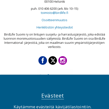
00100 Helsinki
puh. 010 406 6200 (ark. klo 10–15)
toimisto@birdlife.fi
Osoitteenmuutos
Henkilöstön yhteystiedot
BirdLife Suomi ry on lintujen suojelu- ja harrastusjärjestö, joka edistää
luonnon monimuotoisuuden säilymistä. BirdLife Suomi on osa BirdLife
International -järjestöä, joka on maailman suurin ympäristöjärjestöjen
verkosto.
Evästeet
Käytämme evästeitä kävijätilastointiin.