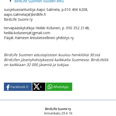
BirdLife Suomen vuoden lintu
suojeluasiantuntija Aapo Salmela, p.010 406 6208,
aapo.salmela(at)birdlife.fi
BirdLife Suomi ry
tervapääskytutkija Heikki Kolunen, p. 050 352 2148,
heikki.kolunen(at)gmail.com
Päijät-Hämeen lintutieteellinen yhdistys ry
BirdLife Suomen edustajistoon kuuluu henkilöitä 30:stä
BirdLifen jäsenyhdistyksestä kaikkialta Suomesta. BirdLifellä
on kaikkiaan 32 000 jäsentä ja tukijaa.
Facebook
0
X
WhatsApp
BirdLife Suomi ry
Annankatu 29 A 16