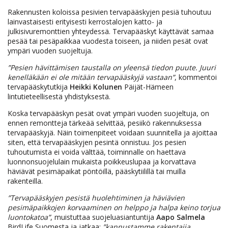
Rakennusten koloissa pesivien tervapääskyjen pesiä tuhoutuu
lainvastaisesti erityisesti kerrostalojen katto- ja
julkisivuremonttien yhteydessä. Tervapääskyt käyttävät samaa
pesää tai pesäpaikkaa vuodesta toiseen, ja niiden pesät ovat
ympäri vuoden suojeltuja.
”Pesien hävittämisen taustalla on yleensä tiedon puute. Juuri
kenelläkään ei ole mitään tervapääskyjä vastaan”
, kommentoi
tervapääskytutkija
Heikki Kolunen
Päijät-Hämeen
lintutieteellisestä yhdistyksestä.
Koska tervapääskyn pesät ovat ympäri vuoden suojeltuja, on
ennen remontteja tärkeää selvittää, pesiikö rakennuksessa
tervapääskyjä. Näin toimenpiteet voidaan suunnitella ja ajoittaa
siten, että tervapääskyjen pesintä onnistuu. Jos pesien
tuhoutumista ei voida välttää, toiminnalle on haettava
luonnonsuojelulain mukaista poikkeuslupaa ja korvattava
häviävät pesimäpaikat pöntöillä, pääskytiilillä tai muilla
rakenteilla.
”Tervapääskyjen pesistä huolehtiminen ja häviävien
pesimäpaikkojen korvaaminen on helppo ja halpa keino torjua
luontokatoa”
, muistuttaa suojeluasiantuntija
Aapo Salmela
BirdLife Suomesta ja jatkaa:
”kannustamme rakentajia