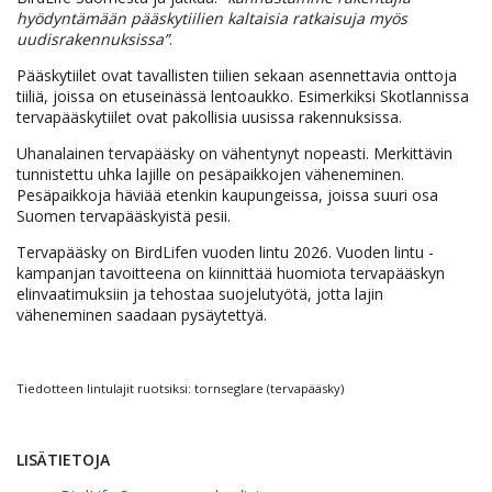
hyödyntämään pääskytiilien kaltaisia ratkaisuja myös
uudisrakennuksissa”
.
Pääskytiilet ovat tavallisten tiilien sekaan asennettavia onttoja
tiiliä, joissa on etuseinässä lentoaukko. Esimerkiksi Skotlannissa
tervapääskytiilet ovat pakollisia uusissa rakennuksissa.
Uhanalainen tervapääsky on vähentynyt nopeasti. Merkittävin
tunnistettu uhka lajille on pesäpaikkojen väheneminen.
Pesäpaikkoja häviää etenkin kaupungeissa, joissa suuri osa
Suomen tervapääskyistä pesii.
Tervapääsky on BirdLifen vuoden lintu 2026. Vuoden lintu -
kampanjan tavoitteena on kiinnittää huomiota tervapääskyn
elinvaatimuksiin ja tehostaa suojelutyötä, jotta lajin
väheneminen saadaan pysäytettyä.
Tiedotteen lintulajit ruotsiksi: tornseglare (tervapääsky)
LISÄTIETOJA