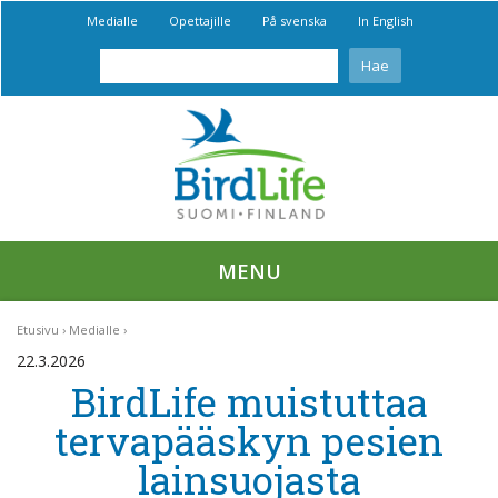
Medialle
Opettajille
På svenska
In English
MENU
Etusivu
Medialle
22.3.2026
BirdLife muistuttaa
tervapääskyn pesien
lainsuojasta