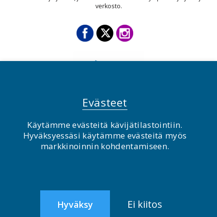
verkosto.
Evästeet
Käytämme evästeitä kävijätilastointiin.
Hyväksyessäsi käytämme evästeitä myös
© BirdLife Suomi ry 2026
markkinoinnin kohdentamiseen.
2.0
Ei kiitos
Hyväksy