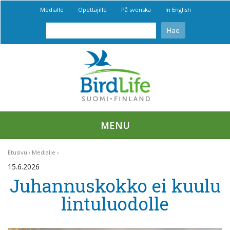
Medialle
Opettajille
På svenska
In English
MENU
Etusivu
Medialle
15.6.2026
Juhannuskokko ei kuulu
lintuluodolle