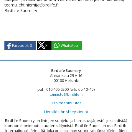
teemu.lehtiniemi(at)birdlife.fi
BirdLife Suomi ry
Facebook
0
X
WhatsApp
BirdLife Suomi ry
Annankatu 29 A 16
00100 Helsinki
puh. 010 406 6200 (ark. klo 10–15)
toimisto@birdlife.fi
Osoitteenmuutos
Henkilöstön yhteystiedot
BirdLife Suomi ry on lintujen suojelu- ja harrastusjärjestö, joka edistää
luonnon monimuotoisuuden säilymistä. BirdLife Suomi on osa BirdLife
International -järjestöä, joka on maailman suurin ympäristöjärjestöjen