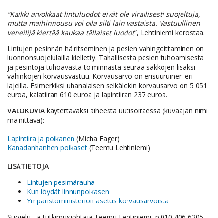
“Kaikki arvokkaat lintuluodot eivät ole virallisesti suojeltuja,
mutta maihinnousu voi olla silti lain vastaista. Vastuullinen
veneilijä kiertää kaukaa tällaiset luodot
”, Lehtiniemi korostaa.
Lintujen pesinnän häiritseminen ja pesien vahingoittaminen on
luonnonsuojelulailla kielletty. Tahallisesta pesien tuhoamisesta
ja pesintöjä tuhoavasta toiminnasta seuraa sakkojen lisäksi
vahinkojen korvausvastuu. Korvausarvo on erisuuruinen eri
lajeilla. Esimerkiksi uhanalaisen selkälokin korvausarvo on 5 051
euroa, kalatiiran 610 euroa ja lapintiiran 237 euroa.
VALOKUVIA
käytettäväksi aiheesta uutisoitaessa (kuvaajan nimi
mainittava):
Lapintiira ja poikanen
(Micha Fager)
Kanadanhanhen poikaset
(Teemu Lehtiniemi)
LISÄTIETOJA
Lintujen pesimärauha
Kun löydät linnunpoikasen
Ympäristöministeriön asetus korvausarvoista
Suojelu- ja tutkimusjohtaja Teemu Lehtiniemi, p.010 406 6205,