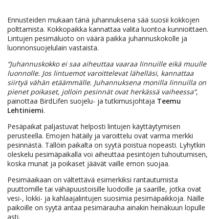
Ennusteiden mukaan tänä juhannuksena sää suosii kokkojen
polttamista. Kokkopaikka kannattaa valita luontoa kunnioittaen.
Lintujen pesimäluoto on väärä paikka juhannuskokolle ja
luonnonsuojelulain vastaista.
“Juhannuskokko ei saa aiheuttaa vaaraa linnuille eikä muulle
luonnolle. Jos lintuemot varoittelevat lähelläsi, kannattaa
siirtyä vähän etäämmälle. Juhannuksena monilla linnuilla on
pienet poikaset, jolloin pesinnät ovat herkässä vaiheessa”
,
painottaa BirdLifen suojelu- ja tutkimusjohtaja
Teemu
Lehtiniemi
.
Pesäpaikat paljastuvat helposti lintujen käyttäytymisen
perusteella. Emojen hätäily ja varoittelu ovat varma merkki
pesinnästä. Tällöin paikalta on syytä poistua nopeasti. Lyhytkin
oleskelu pesimäpaikalla voi aiheuttaa pesintöjen tuhoutumisen,
koska munat ja poikaset jäävät vaille emon suojaa.
Pesimäaikaan on vältettävä esimerkiksi rantautumista
puuttomille tai vähäpuustoisille luodoille ja saarille, jotka ovat
vesi-, lokki- ja kahlaajalintujen suosimia pesimäpaikkoja. Näille
paikoille on syytä antaa pesimärauha ainakin heinäkuun lopulle
asti.