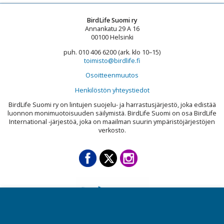
BirdLife Suomi ry
Annankatu 29 A 16
00100 Helsinki
puh. 010 406 6200 (ark. klo 10–15)
toimisto@birdlife.fi
Osoitteenmuutos
Henkilöstön yhteystiedot
BirdLife Suomi ry on lintujen suojelu- ja harrastusjärjestö, joka edistää
luonnon monimuotoisuuden säilymistä. BirdLife Suomi on osa BirdLife
International -järjestöä, joka on maailman suurin ympäristöjärjestöjen
verkosto.