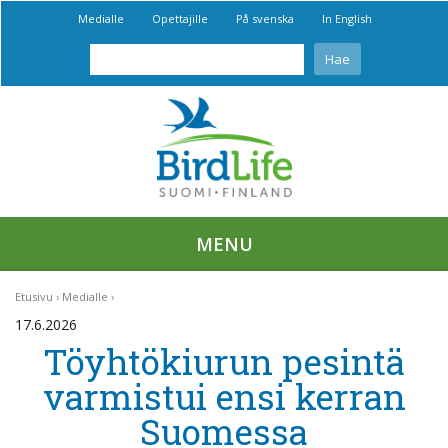
Medialle
Opettajille
På svenska
In English
MENU
Etusivu
Medialle
17.6.2026
Töyhtökiurun pesintä
varmistui ensi kerran
Suomessa