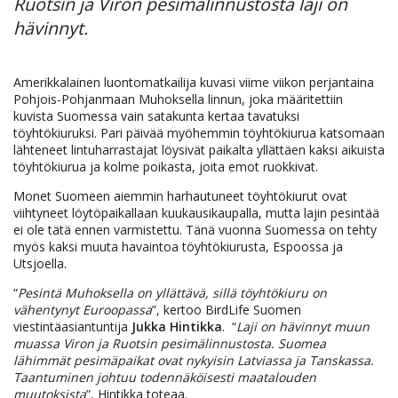
Ruotsin ja Viron pesimälinnustosta laji on
hävinnyt.
Amerikkalainen
luontomatkailija kuvasi viime viikon perjantaina
Pohjois-Pohjanmaan Muhoksella linnun, joka määritettiin
kuvista Suomessa vain satakunta kertaa tavatuksi
töyhtökiuruksi. Pari päivää myöhemmin töyhtökiurua katsomaan
lähteneet lintuharrastajat löysivät paikalta yllättäen kaksi aikuista
töyhtökiurua ja kolme poikasta, joita emot ruokkivat.
Monet Suomeen aiemmin harhautuneet töyhtökiurut ovat
viihtyneet löytöpaikallaan kuukausikaupalla, mutta lajin pesintää
ei ole tätä ennen varmistettu. Tänä vuonna Suomessa on tehty
myös kaksi muuta havaintoa töyhtökiurusta, Espoossa ja
Utsjoella.
“
Pesintä Muhoksella on yllättävä, sillä töyhtökiuru on
vähentynyt Euroopassa
”, kertoo BirdLife Suomen
viestintäasiantuntija
Jukka Hintikka
. “
Laji on hävinnyt muun
muassa Viron ja Ruotsin pesimälinnustosta. Suomea
lähimmät pesimäpaikat ovat nykyisin Latviassa ja Tanskassa.
Taantuminen johtuu todennäköisesti maatalouden
muutoksista
”, Hintikka toteaa.