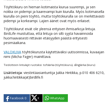
Töyhtökiuru on hieman kotimaista kiurua suurempi, ja sen
nokka on pidempi ja kaarevampi kuin kiurulla. Myös kotimaisella
kiurulla on pieni töyhtö, mutta töyhtökiurulla se on merkittävästi
pidempi ja korkeampi. Lajien äänet ovat myös erilaiset.
Töyhtökiurut eivät ole yleensä erityisen ihmisarkoja lintuja.
BirdLife muistuttaa, että lintuja on silti syytä havainnoida
huomaavaisesti riittävän etäisyyden päästä erityisesti
pesimäaikana.
VALOKUVA
töyhtökiurusta käytettäväksi uutisoinnissa, kuvaajan
nimi (Micha Fager) mainittava.
Tiedotteen lintulajit ruotsiksi: tofslärka (töyhtökiuru), sånglärka (kiuru)
Lisätietoja
: viestintäasiantuntija Jukka Hintikka, p.010 406 6210,
jukka.hintikka(at)birdlife.fi
Facebook
0
X
WhatsApp