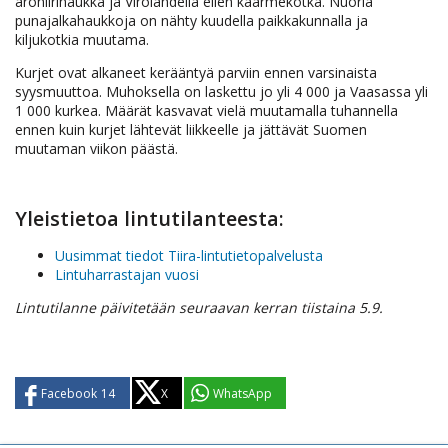
arohiirihaukka ja Virolahdella eilen käärmekotka. Nuoria
punajalkahaukkoja on nähty kuudella paikkakunnalla ja
kiljukotkia muutama.
Kurjet ovat alkaneet kerääntyä parviin ennen varsinaista
syysmuuttoa. Muhoksella on laskettu jo yli 4 000 ja Vaasassa yli
1 000 kurkea. Määrät kasvavat vielä muutamalla tuhannella
ennen kuin kurjet lähtevät liikkeelle ja jättävät Suomen
muutaman viikon päästä.
Yleistietoa lintutilanteesta:
Uusimmat tiedot Tiira-lintutietopalvelusta
Lintuharrastajan vuosi
Lintutilanne päivitetään seuraavan kerran tiistaina 5.9.
Facebook
14
X
WhatsApp