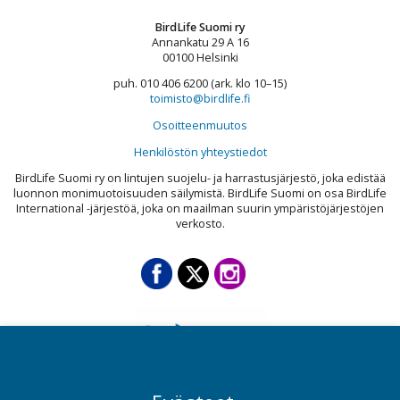
BirdLife Suomi ry
Annankatu 29 A 16
00100 Helsinki
puh. 010 406 6200 (ark. klo 10–15)
toimisto@birdlife.fi
Osoitteenmuutos
Henkilöstön yhteystiedot
BirdLife Suomi ry on lintujen suojelu- ja harrastusjärjestö, joka edistää
luonnon monimuotoisuuden säilymistä. BirdLife Suomi on osa BirdLife
International -järjestöä, joka on maailman suurin ympäristöjärjestöjen
verkosto.