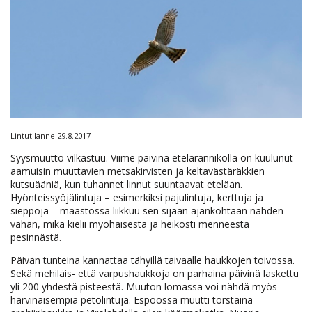
Lintutilanne 29.8.2017
Syysmuutto vilkastuu. Viime päivinä etelärannikolla on kuulunut
aamuisin muuttavien metsäkirvisten ja keltavästäräkkien
kutsuääniä, kun tuhannet linnut suuntaavat etelään.
Hyönteissyöjälintuja – esimerkiksi pajulintuja, kerttuja ja
sieppoja – maastossa liikkuu sen sijaan ajankohtaan nähden
vähän, mikä kielii myöhäisestä ja heikosti menneestä
pesinnästä.
Päivän tunteina kannattaa tähyillä taivaalle haukkojen toivossa.
Sekä mehiläis- että varpushaukkoja on parhaina päivinä laskettu
yli 200 yhdestä pisteestä. Muuton lomassa voi nähdä myös
harvinaisempia petolintuja. Espoossa muutti torstaina