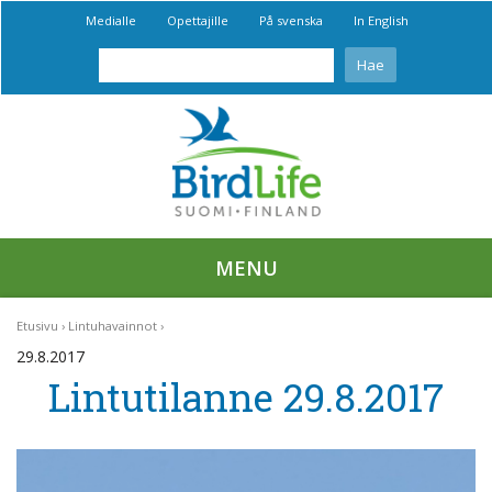
Medialle
Opettajille
På svenska
In English
MENU
Etusivu
Lintuhavainnot
29.8.2017
Lintutilanne 29.8.2017