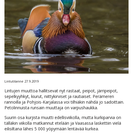
Lintutilanne 27.9.2019
Lintujen muuttoa hallitsevat nyt rastaat, peipot, järripeipot,
sepelkyyhkyt, kiurut, niittykirviset ja rautiaiset. Perämeren
rannoilla ja Pohjois-Karjalassa voi tilhiäkin nähdä jo sadoittain.
Petolinnuista runsain muuttaja on varpushaukka.
Suurin osa kurjista muutti edellisviikolla, mutta kurkiparvia on
tälläkin viikolla matkannut etelään ja Vaasassa laskettiin vielä
eilisiltana lähes 5 000 yöpymään lentävää kurkea.