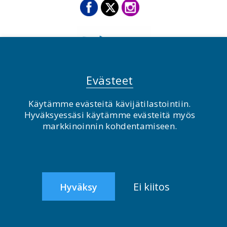
Evästeet
Käytämme evästeitä kävijätilastointiin.
Hyväksyessäsi käytämme evästeitä myös
© BirdLife Suomi ry 2026
markkinoinnin kohdentamiseen.
2.0
Ei kiitos
Hyväksy