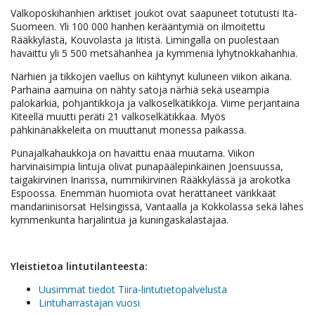
Valkoposkihanhien arktiset joukot ovat saapuneet totutusti Itä-
Suomeen. Yli 100 000 hanhen kerääntymiä on ilmoitettu
Rääkkylästä, Kouvolasta ja Iitistä. Limingalla on puolestaan
havaittu yli 5 500 metsähanhea ja kymmeniä lyhytnokkahanhia.
Närhien ja tikkojen vaellus on kiihtynyt kuluneen viikon aikana.
Parhaina aamuina on nähty satoja närhiä sekä useampia
palokärkiä, pohjantikkoja ja valkoselkätikkoja. Viime perjantaina
Kiteellä muutti peräti 21 valkoselkätikkaa. Myös
pähkinänakkeleita on muuttanut monessa paikassa.
Punajalkahaukkoja on havaittu enää muutama. Viikon
harvinaisimpia lintuja olivat punapäälepinkäinen Joensuussa,
taigakirvinen Inarissa, nummikirvinen Rääkkylässä ja arokotka
Espoossa. Enemmän huomiota ovat herättäneet värikkäät
mandariinisorsat Helsingissä, Vantaalla ja Kokkolassa sekä lähes
kymmenkunta harjalintua ja kuningaskalastajaa.
Yleistietoa lintutilanteesta:
Uusimmat tiedot Tiira-lintutietopalvelusta
Lintuharrastajan vuosi