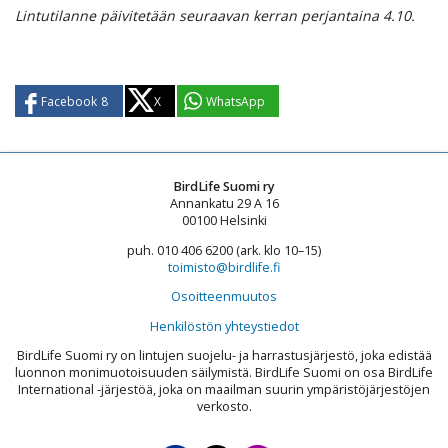
Lintutilanne päivitetään seuraavan kerran perjantaina 4.10.
Facebook
8
X
WhatsApp
BirdLife Suomi ry
Annankatu 29 A 16
00100 Helsinki
puh. 010 406 6200 (ark. klo 10–15)
toimisto@birdlife.fi
Osoitteenmuutos
Henkilöstön yhteystiedot
BirdLife Suomi ry on lintujen suojelu- ja harrastusjärjestö, joka edistää
luonnon monimuotoisuuden säilymistä. BirdLife Suomi on osa BirdLife
International -järjestöä, joka on maailman suurin ympäristöjärjestöjen
verkosto.