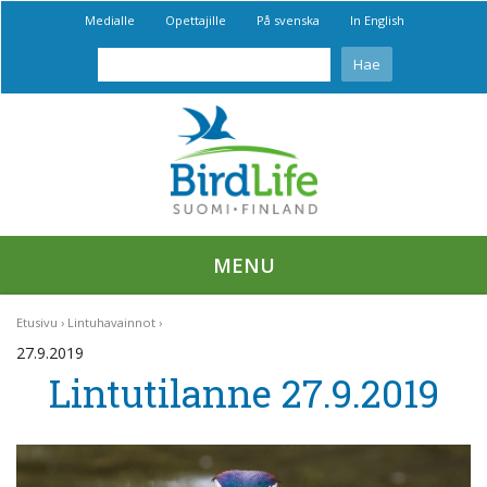
Medialle
Opettajille
På svenska
In English
MENU
Etusivu
Lintuhavainnot
27.9.2019
Lintutilanne 27.9.2019