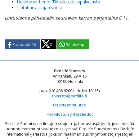
Uusimmat tiedot Tiira-lintutietopalvelusta
Lintuharrastajan vuosi
Lintutilanne päivitetään seuraavan kerran perjantaina 6.11.
Facebook
66
X
WhatsApp
BirdLife Suomi ry
Annankatu 29 A 16
00100 Helsinki
puh. 010 406 6200 (ark. klo 10–15)
toimisto@birdlife.fi
Osoitteenmuutos
Henkilöstön yhteystiedot
BirdLife Suomi ry on lintujen suojelu- ja harrastusjärjestö, joka edistää
luonnon monimuotoisuuden säilymistä. BirdLife Suomi on osa BirdLife
International -järjestöä, joka on maailman suurin ympäristöjärjestöjen