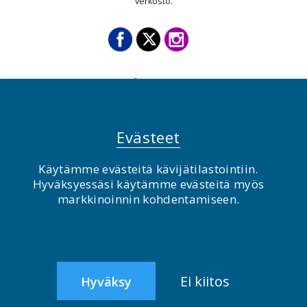
verkosto.
Evästeet
Käytämme evästeitä kävijätilastointiin.
Hyväksyessäsi käytämme evästeitä myös
© BirdLife Suomi ry 2026
markkinoinnin kohdentamiseen.
2.0
Ei kiitos
Hyväksy