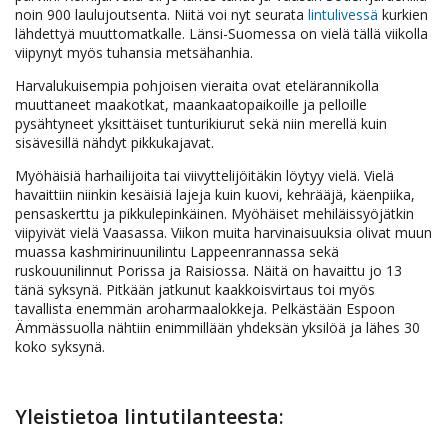
noin 900 laulujoutsenta. Niitä voi nyt seurata
lintulivessä
kurkien
lähdettyä muuttomatkalle. Länsi-Suomessa on vielä tällä viikolla
viipynyt myös tuhansia metsähanhia.
Harvalukuisempia pohjoisen vieraita ovat etelärannikolla
muuttaneet maakotkat, maankaatopaikoille ja pelloille
pysähtyneet yksittäiset tunturikiurut sekä niin merellä kuin
sisävesillä nähdyt pikkukajavat.
Myöhäisiä harhailijoita tai viivyttelijöitäkin löytyy vielä. Vielä
havaittiin niinkin kesäisiä lajeja kuin kuovi, kehrääjä, käenpiika,
pensaskerttu ja pikkulepinkäinen. Myöhäiset mehiläissyöjätkin
viipyivät vielä Vaasassa. Viikon muita harvinaisuuksia olivat muun
muassa kashmirinuunilintu Lappeenrannassa sekä
ruskouunilinnut Porissa ja Raisiossa. Näitä on havaittu jo 13
tänä syksynä. Pitkään jatkunut kaakkoisvirtaus toi myös
tavallista enemmän aroharmaalokkeja. Pelkästään Espoon
Ämmässuolla nähtiin enimmillään yhdeksän yksilöä ja lähes 30
koko syksynä.
Yleistietoa lintutilanteesta: