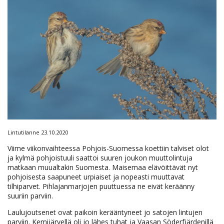
Lintutilanne 23.10.2020
Viime viikonvaihteessa Pohjois-Suomessa koettiin talviset olot
ja kylmä pohjoistuuli saattoi suuren joukon muuttolintuja
matkaan muualtakin Suomesta. Maisemaa elävöittävät nyt
pohjoisesta saapuneet urpiaiset ja nopeasti muuttavat
tilhiparvet. Pihlajanmarjojen puuttuessa ne eivät keräänny
suuriin parviin.
Laulujoutsenet ovat paikoin kerääntyneet jo satojen lintujen
parviin. Kemijärvellä oli jo lähes tuhat ja Vaasan Söderfjärdenillä