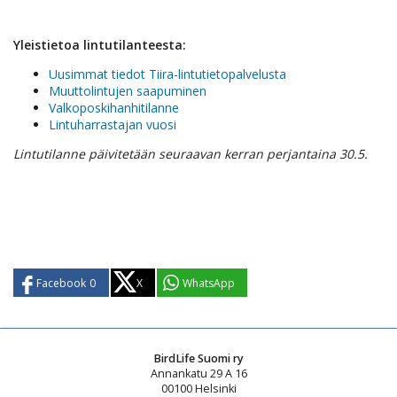
Yleistietoa lintutilanteesta:
Uusimmat tiedot Tiira-lintutietopalvelusta
Muuttolintujen saapuminen
Valkoposkihanhitilanne
Lintuharrastajan vuosi
Lintutilanne päivitetään seuraavan kerran perjantaina 30.5.
Facebook
0
X
WhatsApp
BirdLife Suomi ry
Annankatu 29 A 16
00100 Helsinki