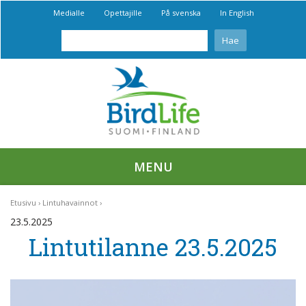
Medialle
Opettajille
På svenska
In English
MENU
Etusivu
Lintuhavainnot
23.5.2025
Lintutilanne 23.5.2025