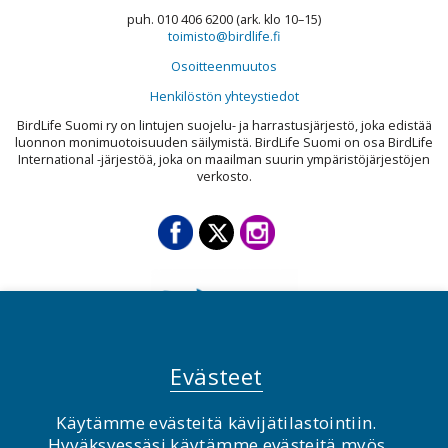
puh. 010 406 6200 (ark. klo 10–15)
toimisto@birdlife.fi
Osoitteenmuutos
Henkilöstön yhteystiedot
BirdLife Suomi ry on lintujen suojelu- ja harrastusjärjestö, joka edistää
luonnon monimuotoisuuden säilymistä. BirdLife Suomi on osa BirdLife
International -järjestöä, joka on maailman suurin ympäristöjärjestöjen
verkosto.
Evästeet
Käytämme evästeitä kävijätilastointiin.
© BirdLife Suomi ry 2026
Hyväksyessäsi käytämme evästeitä myös