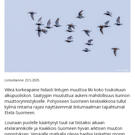
Lintutilanne 23.5.2025
Viileä korkeapaine hidasti lintujen muuttoa liki koko toukokuun
alkupuoliskon. Säätyypin muututtua aukeni mahdollisuus kunnon
muuttorynnistykselle. Pohjoiseen Suomeen keskiviikkona tullut
kylmä rintama rajasi näyttävimmät lintumaailman tapahtumat
Etelä-Suomeen.
Lounaan puolelle kääntynyt tuuli sai tiistaiksi aikaan
etelärannikolle ja Kaakkois-Suomeen hyvän arktisen muuton
rynnistyksen. Venäjälle matkalla olevia hanhia laskettiin monin