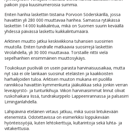
paikoin jopa kuusinumeroisia summia.
Eniten hanhia laskettiin tiistaina Porvoon Söderskärillä, jossa
havaittiin yli 280 000 muuttavaa hanhea. Samassa rytäkässä
laskettiin 14 000 kuikkalintua, mikä on Suomen suurin keväällä
yhdessä päivässä laskettu kuikkalintumäärä.
Arktinen muutto jatkui keskiviikkona tuhansien suosirrien
muutolla. Eniten tundralle matkaavia suosirrejä laskettiin
Virolahdella, yli 30 000 muuttavaa. Torstaille riittii vielä
sepelhanhien ensimmäinen muuttosykäys.
Toukokuun puoliväli on usein parasta harvinaisuusaikaa, mutta
nyt sää ei ole lainkaan suosinut eteläisten ja kaakkoisten
harhailijoiden tuloa. Arktisen muuton mukana eri puolilla
rannikkoa havaittiin kymmenkunta jääkuikkaa sekä jonkin verran
leveäpyrstö- ja tunturikihuja. Viikon harvinaisimmat linnut olivat
ruskohaikara Iissä, tundrakurppelo Lappeenrannassa ja palsasirri
Liminganlahdella.
Lähipäivinä eteläinen virtaus jatkuu, mikä suosii lintukevään
etenemistä. Odotettavissa on esimerkiksi loppukevään
hyönteissyöjiä, kuten lehtokerttuja, kultarintoja sekä luhta- ja
viitakerttusia.