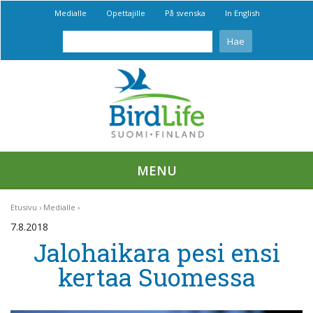
Medialle
Opettajille
På svenska
In English
MENU
Etusivu
Medialle
7.8.2018
Jalohaikara pesi ensi
kertaa Suomessa