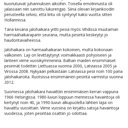
kuoriutuivat juhannuksen aikoihin. Toisella emolinnuista oli
jalassaan niin sanottu lukurengas. Siinä olevan kirjainkoodin
perusteella selvisi, että lintu oli syntynyt kaksi vuotta sitten
Hollannissa.
Tänä kesänä jalohaikara yritti pesiä myös Vihdissä muutaman
harmaahaikaraparin seurana, mutta pesintä keskeytyi jo
haudontavaiheessa.
Jalohaikara on harmaahaikaran kokoinen, mutta kokonaan
valkoinen. Laji on levittäytynyt voimakkaasti pohjoiseen ja
länteen viime vuosikymmeninä. Baltian maiden ensimmäiset
pesinnät todettiin Liettuassa vuonna 2000, Latviassa 2005 ja
Virossa 2008. Nykyään pelkästään Latviassa pesii noin 100 paria
jalohaikaroita. Ruotsissa ensimmäinen pesintä varmistui vuonna
2012.
Suomessa jalohaikara havaittiin ensimmäisen kerran vappuna
1966 Helsingissä. 1980-luvun loppuun mennessä havaintoja oli
kertynyt noin 40, ja 1990-luvun alkupuolelta lähtien lajia on
havaittu vuosittain. Viime vuosina on kirjattu satoja havaintoja
vuodessa, joten pesintää osattiin jo odottaa.