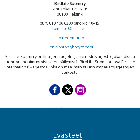
BirdLife Suomi ry
Annankatu 29 A 16
00100 Helsinki
puh. 010 406 6200 (ark. klo 10–15)
toimisto@birdlife.fi
Osoitteenmuutos
Henkilöstön yhteystiedot
BirdLife Suomi ry on lintujen suojelu- ja harrastusjärjestö, joka edistää
luonnon monimuotoisuuden säilymistä. BirdLife Suomi on osa BirdLife
International -järjestöä, joka on maailman suurin ympäristöjärjestöjen
verkosto.
Evästeet