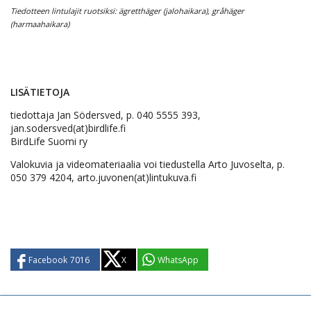
Tiedotteen lintulajit ruotsiksi: ägretthäger (jalohaikara), gråhäger
(harmaahaikara)
LISÄTIETOJA
tiedottaja Jan Södersved, p. 040 5555 393,
jan.sodersved(at)birdlife.fi
BirdLife Suomi ry
Valokuvia ja videomateriaalia voi tiedustella Arto Juvoselta, p.
050 379 4204, arto.juvonen(at)lintukuva.fi
Facebook
7016
X
WhatsApp