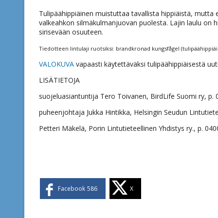
Tulipäähippiäinen muistuttaa tavallista hippiäistä, mutt
valkeahkon silmäkulmanjuovan puolesta. Lajin laulu on hi
sirisevään osuuteen.
Tiedotteen lintulaji ruotsiksi: brandkronad kungsfågel (tulipäähippiä
VALOKUVA
vapaasti käytettäväksi tulipäähippiäisestä uut
LISÄTIETOJA
suojeluasiantuntija Tero Toivanen, BirdLife Suomi ry, p. 
puheenjohtaja Jukka Hintikka, Helsingin Seudun Lintutiete
Petteri Mäkelä, Porin Lintutieteellinen Yhdistys ry., p. 04
Facebook
586
X