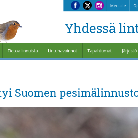
Medialle
Op
Yhdessä lin
Tietoa linnuista
Lintuhavainnot
Tapahtumat
Järjestö
ittyi Suomen pesimälinnust