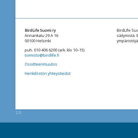
BirdLife Suomi ry
BirdLife Su
Annankatu 29 A 16
säilymistä.
00100 Helsinki
ympäristöjä
puh. 010 406 6200 (ark. klo 10–15)
toimisto@birdlife.fi
Osoitteenmuutos
Henkilöstön yhteystiedot
2.0