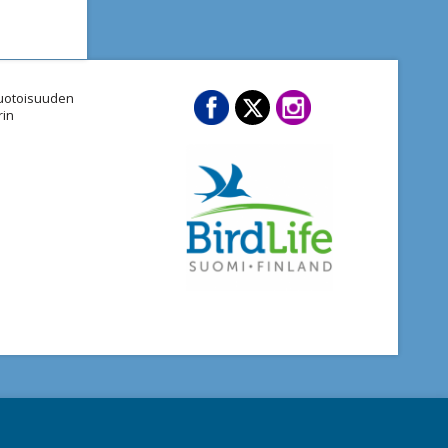
imuotoisuuden
rin