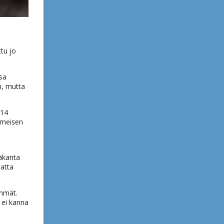
tu jo
ssa
n, mutta
 14
iimeisen
mäkanta
hatta
emmät.
u ei kanna
n