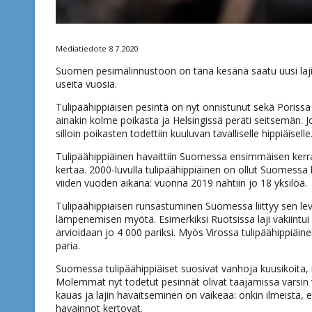
Mediatiedote 8.7.2020
Suomen pesimälinnustoon on tänä kesänä saatu uusi laji,
useita vuosia.
Tulipäähippiäisen pesintä on nyt onnistunut sekä Porissa 
ainakin kolme poikasta ja Helsingissä peräti seitsemän. J
silloin poikasten todettiin kuuluvan tavalliselle hippiäiselle
Tulipäähippiäinen havaittiin Suomessa ensimmäisen kerra
kertaa. 2000-luvulla tulipäähippiäinen on ollut Suomessa l
viiden vuoden aikana: vuonna 2019 nähtiin jo 18 yksilöä.
Tulipäähippiäisen runsastuminen Suomessa liittyy sen l
lämpenemisen myötä. Esimerkiksi Ruotsissa laji vakiintui
arvioidaan jo 4 000 pariksi. Myös Virossa tulipäähippiäine
paria.
Suomessa tulipäähippiäiset suosivat vanhoja kuusikoita, 
Molemmat nyt todetut pesinnät olivat taajamissa varsin vil
kauas ja lajin havaitseminen on vaikeaa: onkin ilmeistä,
havainnot kertovat.