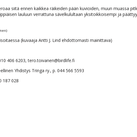
a eroaa siitä ennen kaikkea räikeiden pään kuvioiden, muun muassa pit
ppiäisen lauluun verrattuna sävelkulultaan yksitoikkoisempi ja päätty
inen)
isoitaessa (kuvaaja Antti J. Lind ehdottomasti mainittava)
010 406 6203, tero.toivanen@birdlife.fi
ellinen Yhdistys Tringa ry., p. 044 566 5593
00 187 028