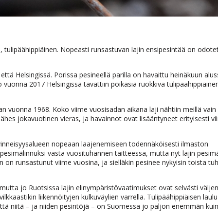
 tulipäähippiäinen. Nopeasti runsastuvan lajin ensipesintää on odotet
että Helsingissä. Porissa pesineellä parilla on havaittu heinäkuun alu
o vuonna 2017 Helsingissä tavattiin poikasia ruokkiva tulipäähippiäine
.
n vuonna 1968. Koko viime vuosisadan aikana laji nähtiin meillä vain
ähes jokavuotinen vieras, ja havainnot ovat lisääntyneet erityisesti v
evinneisyysalueen nopeaan laajenemiseen todennäköisesti ilmaston
 pesimälinnuksi vasta vuosituhannen taitteessa, mutta nyt lajin pesi
n on runsastunut viime vuosina, ja sielläkin pesinee nykyisin toista tu
mutta jo Ruotsissa lajin elinympäristövaatimukset ovat selvästi välj
kkaastikin liikennöityjen kulkuväylien varrella. Tulipäähippiäisen laul
 että niitä – ja niiden pesintöjä – on Suomessa jo paljon enemmän kui