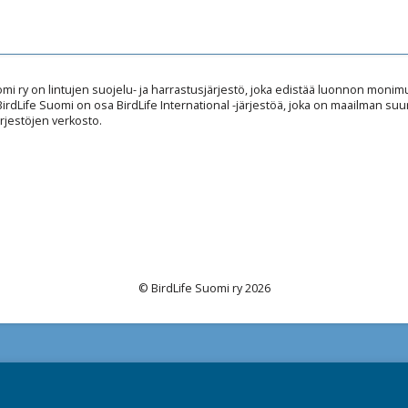
omi ry on lintujen suojelu- ja harrastusjärjestö, joka edistää luonnon mon
 BirdLife Suomi on osa BirdLife International -järjestöä, joka on maailman suu
rjestöjen verkosto.
© BirdLife Suomi ry 2026