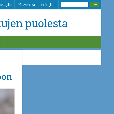
ettajille
På svenska
In English
tujen puolesta
oon