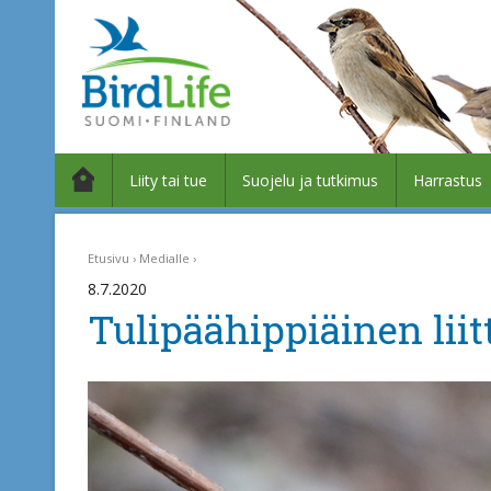
Liity tai tue
Suojelu ja tutkimus
Harrastus
Etusivu
Medialle
8.7.2020
Tulipäähippiäinen li